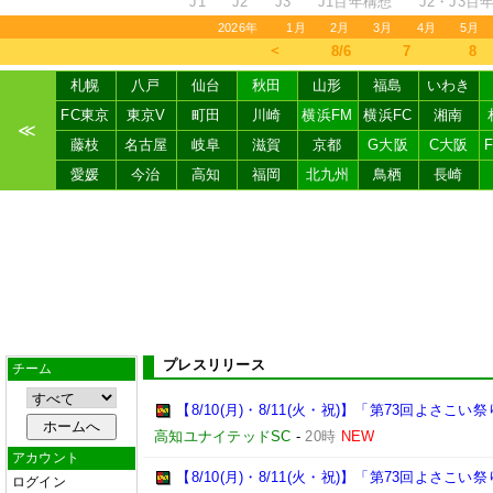
J1
J2
J3
J1百年構想
J2・J3百
2026年
1月
2月
3月
4月
5月
＜
8/6
7
8
札幌
八戸
仙台
秋田
山形
福島
いわき
FC東京
東京V
町田
川崎
横浜FM
横浜FC
湘南
≪
藤枝
名古屋
岐阜
滋賀
京都
G大阪
C大阪
愛媛
今治
高知
福岡
北九州
鳥栖
長崎
プレスリリース
チーム
【8/10(月)・8/11(火・祝)】「第73回よさ
高知ユナイテッドSC
-
20時
NEW
アカウント
【8/10(月)・8/11(火・祝)】「第73回よさこ
ログイン