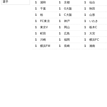
選手
1
浦和
1
京都
1
仙台
1
千葉
1
G大阪
1
秋田
1
柏
1
C大阪
1
山形
1
FC東京
1
神戸
1
いわき
1
東京V
1
岡山
1
栃木C
1
町田
1
広島
1
大宮
1
川崎
1
福岡
1
横浜FC
1
横浜FM
1
長崎
1
湘南