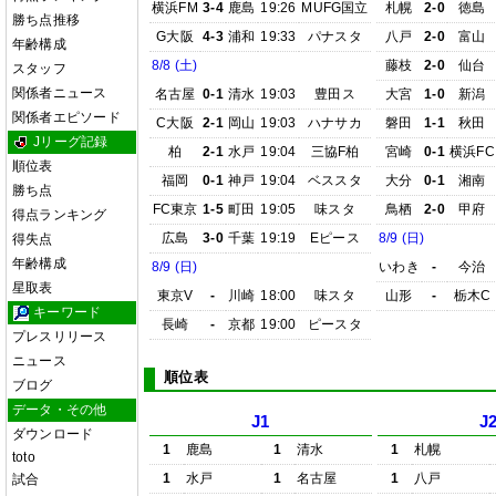
横浜FM
3-4
鹿島
19:26
MUFG国立
札幌
2-0
徳島
勝ち点推移
G大阪
4-3
浦和
19:33
パナスタ
八戸
2-0
富山
年齢構成
8/8 (土)
藤枝
2-0
仙台
スタッフ
関係者ニュース
名古屋
0-1
清水
19:03
豊田ス
大宮
1-0
新潟
関係者エピソード
C大阪
2-1
岡山
19:03
ハナサカ
磐田
1-1
秋田
Jリーグ記録
柏
2-1
水戸
19:04
三協F柏
宮崎
0-1
横浜FC
順位表
福岡
0-1
神戸
19:04
ベススタ
大分
0-1
湘南
勝ち点
FC東京
1-5
町田
19:05
味スタ
鳥栖
2-0
甲府
得点ランキング
広島
3-0
千葉
19:19
Eピース
8/9 (日)
得失点
年齢構成
8/9 (日)
いわき
-
今治
星取表
東京V
-
川崎
18:00
味スタ
山形
-
栃木C
キーワード
長崎
-
京都
19:00
ピースタ
プレスリリース
ニュース
順位表
ブログ
データ・その他
J1
J
ダウンロード
1
鹿島
1
清水
1
札幌
toto
1
水戸
1
名古屋
1
八戸
試合