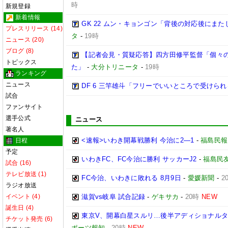
時
新規登録
新着情報
GK 22 ムン・キョンゴン「背後の対応後にま
プレスリリース (14)
タ
-
19時
ニュース (20)
ブログ (8)
【記者会見・質疑応答】四方田修平監督「個々
トピックス
た」
-
大分トリニータ
-
19時
ランキング
ニュース
DF 6 三竿雄斗「フリーでいいところで受けら
試合
ファンサイト
選手公式
ニュース
著名人
<速報>いわき開幕戦勝利 今治に2―1
-
福島民報
日程
予定
いわきFC、FC今治に勝利 サッカーJ2
-
福島民
試合 (16)
テレビ放送 (1)
FC今治、いわきに敗れる 8月9日
-
愛媛新聞
-
2
ラジオ放送
イベント (4)
滋賀vs岐阜 試合記録
-
ゲキサカ
-
20時
NEW
誕生日 (4)
東京V、開幕白星スルリ…後半アディショナルタ
チケット発売 (6)
ポーツ報知
-
20時
NEW