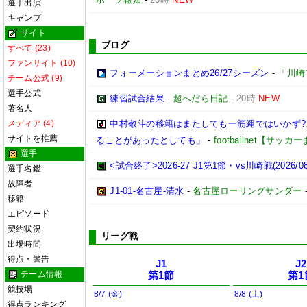
選手出演
キャンプ
サイト
ブログ
すべて (23)
ファンサイト (10)
フォーメーションまとめ26/27シーズン
-
「川崎
チーム公式 (9)
選手公式
練習試合結果
-
超へだら日記
-
20時
NEW
著名人
メディア (4)
中村敬斗の移籍はまたしても一筋縄ではいかず
サイトを推薦
ることがあったとしても」
-
footballnet【サッ
選手
<試合終了>2026-27 J1第1節・vs川崎戦(2026/08/
選手名鑑
故障者
J1-01-名古屋-清水
-
名古屋ローリングサンダー
移籍
エピソード
契約状況
リーグ戦
出場時間
得点・警告
J1
J2
チーム情報
第1節
第1
競技場
8/7 (金)
8/8 (土)
得点ランキング