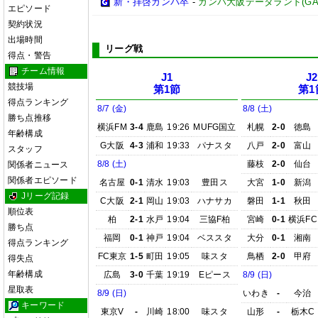
新・拝啓ガンバ卒
-
ガンバ大阪データランド(GAMBA 
エピソード
契約状況
出場時間
リーグ戦
得点・警告
チーム情報
J1
J2
競技場
第1節
第1
得点ランキング
8/7 (金)
8/8 (土)
勝ち点推移
横浜FM
3-4
鹿島
19:26
MUFG国立
札幌
2-0
徳島
年齢構成
G大阪
4-3
浦和
19:33
パナスタ
八戸
2-0
富山
スタッフ
8/8 (土)
藤枝
2-0
仙台
関係者ニュース
関係者エピソード
名古屋
0-1
清水
19:03
豊田ス
大宮
1-0
新潟
Jリーグ記録
C大阪
2-1
岡山
19:03
ハナサカ
磐田
1-1
秋田
順位表
柏
2-1
水戸
19:04
三協F柏
宮崎
0-1
横浜FC
勝ち点
福岡
0-1
神戸
19:04
ベススタ
大分
0-1
湘南
得点ランキング
FC東京
1-5
町田
19:05
味スタ
鳥栖
2-0
甲府
得失点
年齢構成
広島
3-0
千葉
19:19
Eピース
8/9 (日)
星取表
8/9 (日)
いわき
-
今治
キーワード
東京V
-
川崎
18:00
味スタ
山形
-
栃木C