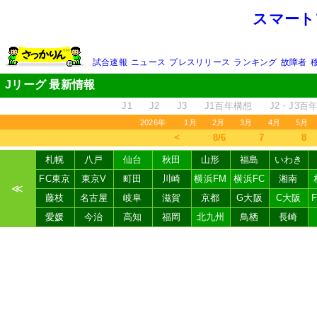
スマート
試合速報
ニュース
プレスリリース
ランキング
故障者
Jリーグ 最新情報
J1
J2
J3
J1百年構想
J2・J3百
2026年
1月
2月
3月
4月
5月
＜
8/6
7
8
札幌
八戸
仙台
秋田
山形
福島
いわき
FC東京
東京V
町田
川崎
横浜FM
横浜FC
湘南
≪
藤枝
名古屋
岐阜
滋賀
京都
G大阪
C大阪
愛媛
今治
高知
福岡
北九州
鳥栖
長崎