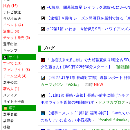
試合 (16)
FC岐阜、開幕戦白星 レイラック滋賀FCに3ー0
テレビ放送
【速報】V長崎 シーズン開幕戦を勝利で飾る「京
ラジオ放送
イベント (4)
◇J2第1節 いわき―今治(8月9日・ハワイアンズ
誕生日 (4)
チケット発売 (6)
選手出演
ブログ
キャンプ
サイト
「山根視来&瀬古樹」で大補強夏祭り!堀之内SD、
すべて (13)
ク佐藤さん)【8/9(日)22時30分スタート】
-
[浦議
ファンサイト (8)
チーム公式 (4)
【26-27.J1第1節 長崎対京都】速報レポート
選手公式
カーマガジン「ViSta」
-
21時
NEW
著名人 (1)
メディア
【J1第1節 長崎×京都】長崎が前半に挙げたチ
サイトを推薦
ポポヴィッチ監督の初陣飾れず
-
ドメサカブログ
-
選手
【選手コメント J1第1節 福岡-神戸】「やれ
選手名鑑
のもリアルにある」/永石拓海
-
「football fuku
故障者
移籍