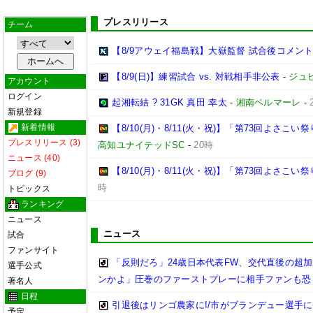
プレスリリース
チーム
【8/9アウェイ福島戦】大嶽監督 試合後コメン
【8/9(日)】練習試合 vs. 対戦相手非公表
-
ジュ
アカウント
ログイン
起湘転結 ? 31GK 真田 幸太
-
湘南ベルマーレ
-
新規登録
新着情報
【8/10(月)・8/11(火・祝)】「第73回よさ
プレスリリース (3)
高知ユナイテッドSC
-
20時
ニュース (40)
【8/10(月)・8/11(火・祝)】「第73回よさこ
ブログ (9)
時
トピックス
ランキング
ニュース
ニュース
試合
ファンサイト
「反則だろ」24歳日本代表FW、交代直後の超
選手公式
ンかよ」圧巻のファーストプレーに相手ファンも恐
著名人
日程
引退後はリンゴ農家に!/市がブランデュー選手
予定