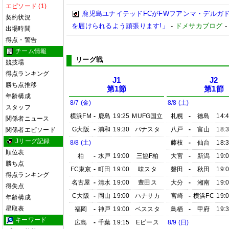
エピソード (1)
鹿児島ユナイテッドFCがFWフアンマ・デルガ
契約状況
を届けられるよう頑張ります!」
-
ドメサカブログ
出場時間
得点・警告
チーム情報
リーグ戦
競技場
得点ランキング
J1
J2
勝ち点推移
第1節
第1節
年齢構成
8/7 (金)
8/8 (土)
スタッフ
横浜FM
-
鹿島
19:25
MUFG国立
札幌
-
徳島
14:
関係者ニュース
G大阪
-
浦和
19:30
パナスタ
八戸
-
富山
18:
関係者エピソード
Jリーグ記録
8/8 (土)
藤枝
-
仙台
18:
順位表
柏
-
水戸
19:00
三協F柏
大宮
-
新潟
19:
勝ち点
FC東京
-
町田
19:00
味スタ
磐田
-
秋田
19:
得点ランキング
名古屋
-
清水
19:00
豊田ス
大分
-
湘南
19:
得失点
C大阪
-
岡山
19:00
ハナサカ
宮崎
-
横浜FC
19:
年齢構成
星取表
福岡
-
神戸
19:00
ベススタ
鳥栖
-
甲府
19:
キーワード
広島
-
千葉
19:15
Eピース
8/9 (日)