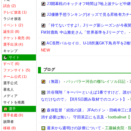
J3開幕戦のキックオフ時間は?地上波テレビ中継
試合 (2)
テレビ放送 (1)
J2優勝予想ランキング|オッズで見る昇格有力チームは
ラジオ放送
イベント (2)
「待てないですよ!」Jリーグ新シーズンが今夜
誕生日 (8)
FM対鹿島 中山雅史さん「世界基準をJリーグで」
チケット発売 (6)
AC長野パルセイロ、U-18所属GK下鳥舟平を2
選手出演 (4)
NEW
キャンプ
サイト
すべて (6)
ブログ
ファンサイト (5)
チーム公式 (1)
（無題）
-
パッパラー河合の檄!レイソル日記
-
選手公式
著名人
渋谷飛翔「キーパーといえば1番ですけど、誰
メディア
なだけなので」【8月5日囲み取材でのコメント】
-
サイトを推薦
選手
森保監督「続投の謎」 JFAのドン・田嶋幸三に
選手名鑑 (9)
消す必要は無い」 守田英正にも言及
-
football
故障者
週末から週明けの診療について
-
工藤鍼灸院・
移籍 (8)