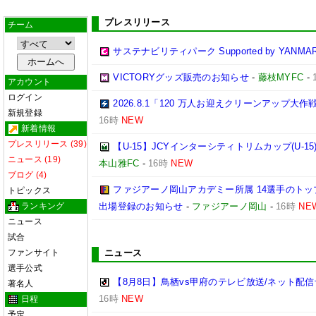
プレスリリース
チーム
サステナビリティパーク Supported by YANMA
VICTORYグッズ販売のお知らせ
-
藤枝MYFC
-
アカウント
ログイン
2026.8.1「120 万人お迎えクリーンアップ大
新規登録
16時
NEW
新着情報
プレスリリース (39)
【U-15】JCYインターシティトリムカップ(U-1
ニュース (19)
本山雅FC
-
16時
NEW
ブログ (4)
ファジアーノ岡山アカデミー所属 14選手のトップ
トピックス
ランキング
出場登録のお知らせ
-
ファジアーノ岡山
-
16時
NE
ニュース
試合
ファンサイト
ニュース
選手公式
【8月8日】鳥栖vs甲府のテレビ放送/ネット配信
著名人
16時
NEW
日程
予定