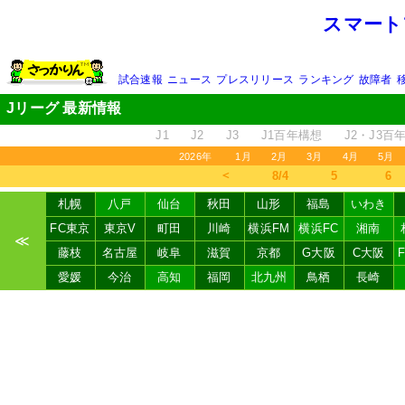
スマート
試合速報
ニュース
プレスリリース
ランキング
故障者
Jリーグ 最新情報
J1
J2
J3
J1百年構想
J2・J3百
2026年
1月
2月
3月
4月
5月
＜
8/4
5
6
札幌
八戸
仙台
秋田
山形
福島
いわき
FC東京
東京V
町田
川崎
横浜FM
横浜FC
湘南
≪
藤枝
名古屋
岐阜
滋賀
京都
G大阪
C大阪
愛媛
今治
高知
福岡
北九州
鳥栖
長崎