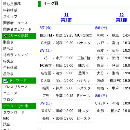
リーグ戦
勝ち点推移
年齢構成
J1
J2
スタッフ
第1節
第1節
関係者ニュース
8/7 (金)
8/8 (土)
関係者エピソード
横浜FM
-
鹿島
19:25
MUFG国立
札幌
-
徳島
14:
Jリーグ記録
順位表
G大阪
-
浦和
19:30
パナスタ
八戸
-
富山
18:
勝ち点
8/8 (土)
藤枝
-
仙台
18:
得点ランキング
柏
-
水戸
19:00
三協F柏
大宮
-
新潟
19:
得失点
FC東京
-
町田
19:00
味スタ
磐田
-
秋田
19:
年齢構成
名古屋
-
清水
19:00
豊田ス
大分
-
湘南
19:
星取表
キーワード
C大阪
-
岡山
19:00
ハナサカ
宮崎
-
横浜FC
19:
プレスリリース
福岡
-
神戸
19:00
ベススタ
鳥栖
-
甲府
19:
ニュース
広島
-
千葉
19:15
Eピース
8/9 (日)
ブログ
8/9 (日)
いわき
-
今治
18:
データ・その他
東京V
-
川崎
18:00
味スタ
山形
-
栃木C
19:
ダウンロード
toto
長崎
-
京都
19:00
ピースタ
試合