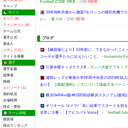
Football ZONE WEB
-
15時
NEW
キャンプ
30年W杯共催から撤退?モロッコの移民危機で
サイト
すべて (8)
い」
-
東スポ
-
15時
NEW
ファンサイト (6)
チーム公式
選手公式
ブログ
著名人
【練習場だより】10年前に、できなかったこと～
メディア (1)
サイトを推薦
コーチが選手たちに伝えたいこと。
-
kumamoto Foo
選手
江坂水曜キッズクラスB
-
ガンバ大阪チアキッズ
選手名鑑
故障者
浦和レッズが東海大学DF田中玲音の2029年加
移籍
あり】
-
[浦議]浦和レッズについて議論するページ
エピソード (1)
契約状況
横浜DeNAvs阪神15回戦@横浜スタジアム(観戦)
出場時間
オリオール ロメウ/「良い結果でスタートを切
得点・警告
非常に大事」:【アビスパ’s Voice】
-
「football 
チーム情報
競技場
得点ランキング