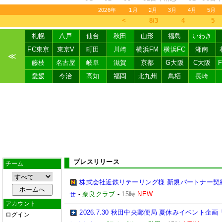
2026年
1月
2月
3月
4月
5月
＜
8/3
4
5
札幌
八戸
仙台
秋田
山形
福島
いわき
FC東京
東京V
町田
川崎
横浜FM
横浜FC
湘南
≪
藤枝
名古屋
岐阜
滋賀
京都
G大阪
C大阪
愛媛
今治
高知
福岡
北九州
鳥栖
長崎
プレスリリース
チーム
株式会社近鉄リテーリング様 新規パートナー契
せ
-
奈良クラブ
-
15時
NEW
アカウント
2026.7.30 秋田中央郵便局 夏休みイベン
ログイン