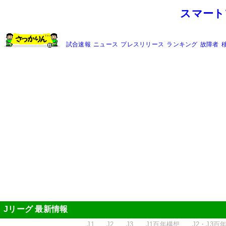
スマート
試合速報
ニュース
プレスリリース
ランキング
故障者
Jリーグ 最新情報
J1
J2
J3
J1百年構想
J2・J3百