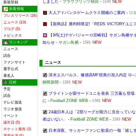
しました
-
ブラウブリッツ秋田
-
15時
NEW
新規登録
新着情報
大人アドバンスゲームクラス開催のご案内
-
ツ
プレスリリース (26)
ニュース (10)
【新商品】勝利時限定!「REDS VICTORYユニ
ブログ (5)
【9/5(土)テゲバジャーロ宮崎戦】サガン鳥栖
トピックス
ランキング
知らせ
-
サガン鳥栖
-
15時
NEW
ニュース
試合
ファンサイト
ニュース
選手公式
清水エスパルス、修徳高MF舘美の加入内定 U―
著名人
静岡新聞
-
15時
NEW
日程
予定
ブライトンが新サードユニを発表 三笘薫も登場
試合
に
-
Football ZONE WEB
-
15時
NEW
テレビ放送
ラジオ放送
24歳日本人は「2部リーグが能力に見合ってい
イベント
者はいない」
-
Football ZONE WEB
-
15時
NEW
誕生日 (5)
チケット発売 (3)
日本深夜、サッカーファンに歓喜の一報「嬉しす
選手出演 (5)