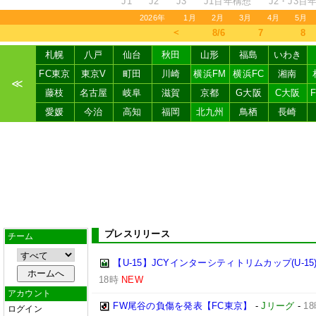
J1
J2
J3
J1百年構想
J2・J3百
2026年
1月
2月
3月
4月
5月
＜
8/6
7
8
札幌
八戸
仙台
秋田
山形
福島
いわき
FC東京
東京V
町田
川崎
横浜FM
横浜FC
湘南
≪
藤枝
名古屋
岐阜
滋賀
京都
G大阪
C大阪
愛媛
今治
高知
福岡
北九州
鳥栖
長崎
プレスリリース
チーム
【U-15】JCYインターシティトリムカップ(U-15
18時
NEW
アカウント
FW尾谷の負傷を発表【FC東京】
-
Jリーグ
-
1
ログイン