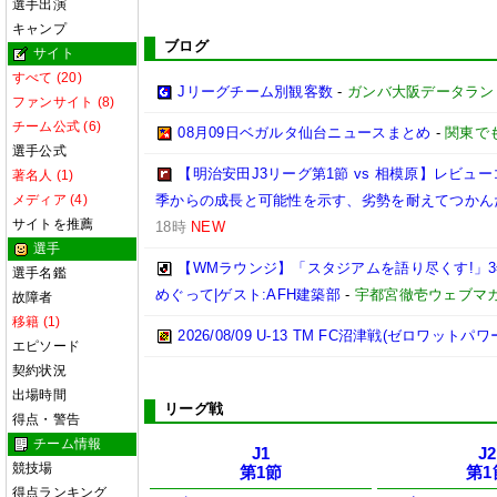
選手出演
キャンプ
ブログ
サイト
すべて (20)
Jリーグチーム別観客数
-
ガンバ大阪データランド(GA
ファンサイト (8)
チーム公式 (6)
08月09日ベガルタ仙台ニュースまとめ
-
関東で
選手公式
【明治安田J3リーグ第1節 vs 相模原】レビ
著名人 (1)
メディア (4)
季からの成長と可能性を示す、劣勢を耐えてつかん
サイトを推薦
18時
NEW
選手
【WMラウンジ】「スタジアムを語り尽くす!」
選手名鑑
めぐって|ゲスト:AFH建築部
-
宇都宮徹壱ウェブマ
故障者
移籍 (1)
2026/08/09 U-13 TM FC沼津戦(ゼロワットパ
エピソード
契約状況
出場時間
リーグ戦
得点・警告
チーム情報
J1
J2
競技場
第1節
第1
得点ランキング