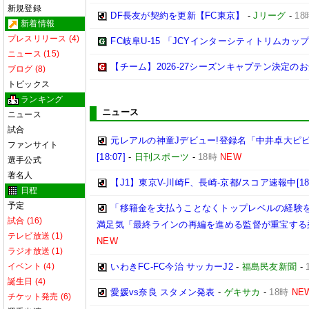
新規登録
DF長友が契約を更新【FC東京】
-
Jリーグ
-
18
新着情報
プレスリリース (4)
FC岐阜U-15 「JCYインターシティトリムカップ (U
ニュース (15)
【チーム】2026-27シーズンキャプテン決定の
ブログ (8)
トピックス
ランキング
ニュース
ニュース
試合
元レアルの神童Jデビュー!登録名「中井卓大ピ
ファンサイト
[18:07]
-
日刊スポーツ
-
18時
NEW
選手公式
著名人
【J1】東京V-川崎F、長崎-京都/スコア速報中[18:
日程
予定
「移籍金を支払うことなくトップレベルの経験を
試合 (16)
満足気「最終ラインの再編を進める監督が重宝する
テレビ放送 (1)
NEW
ラジオ放送 (1)
イベント (4)
いわきFC-FC今治 サッカーJ2
-
福島民友新聞
-
誕生日 (4)
愛媛vs奈良 スタメン発表
-
ゲキサカ
-
18時
NE
チケット発売 (6)