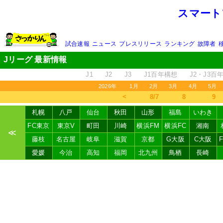
スマート
試合速報
ニュース
プレスリリース
ランキング
故障者
Jリーグ 最新情報
J1
J2
J3
J1百年構想
J2・J3百
2026年
1月
2月
3月
4月
5月
＜
8/7
8
9
札幌
八戸
仙台
秋田
山形
福島
いわき
FC東京
東京V
町田
川崎
横浜FM
横浜FC
湘南
≪
藤枝
名古屋
岐阜
滋賀
京都
G大阪
C大阪
愛媛
今治
高知
福岡
北九州
鳥栖
長崎