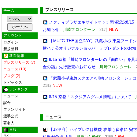
プレスリリース
チーム
ノクティプラザエキサイトマッチ開催記念8/15
お知らせ
-
川崎フロンターレ
-
21時
NEW
アカウント
【MUFG THE国立DAY】武蔵小杉 東急フー
ログイン
横ハチ公オリジナルショッパー」プレゼントのお知
新規登録
新着情報
8/15 京都『川崎フロンターレの「面白い」を
プレスリリース (7)
金の話』先行販売のお知らせ
-
川崎フロンターレ
-
ニュース (13)
ブログ (2)
「武蔵小杉東急スクエア×川崎フロンターレ」
トピックス
21時
NEW
ランキング
ニュース
8/15 京都「スタジアムグルメ情報」について
-
試合
ファンサイト
選手公式
ニュース
著名人
【J2甲府】ハイプレスは機能 攻撃も多彩に 完
日程
予定
也氏が分析 山梨
-
日テレNEWS
-
21時
NEW