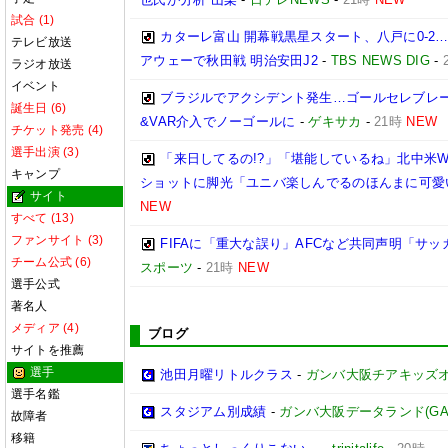
試合 (1)
カターレ富山 開幕戦黒星スタート、八戸に0-2
テレビ放送
アウェーで秋田戦 明治安田J2
-
TBS NEWS DIG
-
ラジオ放送
イベント
ブラジルでアクシデント発生…ゴールセレブレ
誕生日 (6)
&VAR介入でノーゴールに
-
ゲキサカ
-
21時
NEW
チケット発売 (4)
選手出演 (3)
「来日してるの!?」「堪能しているね」北中米W
キャンプ
ショットに脚光「ユニバ楽しんでるのほんまに可愛
サイト
NEW
すべて (13)
ファンサイト (3)
FIFAに「重大な誤り」AFCなど共同声明「サッカ
チーム公式 (6)
スポーツ
-
21時
NEW
選手公式
著名人
メディア (4)
ブログ
サイトを推薦
選手
池田月曜リトルクラス
-
ガンバ大阪チアキッズ
選手名鑑
スタジアム別成績
-
ガンバ大阪データランド(GAMBA 
故障者
移籍