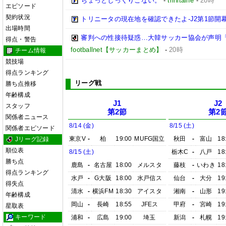
ちょっとしっくりこない。
-
trinitalife
-
20時
エピソード
契約状況
トリニータの現在地を確認できたよ-J2第1節開幕
出場時間
審判への性接待疑惑…大韓サッカー協会が声明
得点・警告
footballnet【サッカーまとめ】
-
20時
チーム情報
競技場
得点ランキング
リーグ戦
勝ち点推移
年齢構成
J1
J2
スタッフ
第2節
第2
関係者ニュース
8/14 (金)
8/15 (土)
関係者エピソード
東京V
-
柏
19:00
MUFG国立
秋田
-
富山
18
Jリーグ記録
順位表
8/15 (土)
栃木C
-
八戸
18
勝ち点
鹿島
-
名古屋
18:00
メルスタ
藤枝
-
いわき
18
得点ランキング
水戸
-
G大阪
18:00
水戸信ス
仙台
-
大分
19
得失点
清水
-
横浜FM
18:30
アイスタ
湘南
-
山形
19
年齢構成
岡山
-
長崎
18:55
JFEス
甲府
-
宮崎
19
星取表
キーワード
浦和
-
広島
19:00
埼玉
新潟
-
札幌
19