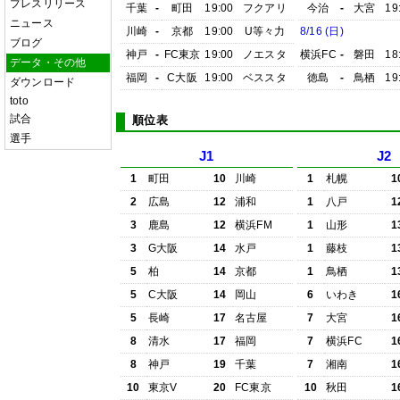
プレスリリース
千葉
-
町田
19:00
フクアリ
今治
-
大宮
19
ニュース
川崎
-
京都
19:00
U等々力
8/16 (日)
ブログ
神戸
-
FC東京
19:00
ノエスタ
横浜FC
-
磐田
18
データ・その他
福岡
-
C大阪
19:00
ベススタ
徳島
-
鳥栖
19
ダウンロード
toto
試合
順位表
選手
J1
J2
1
町田
10
川崎
1
札幌
1
2
広島
12
浦和
1
八戸
1
3
鹿島
12
横浜FM
1
山形
1
3
G大阪
14
水戸
1
藤枝
1
5
柏
14
京都
1
鳥栖
1
5
C大阪
14
岡山
6
いわき
1
5
長崎
17
名古屋
7
大宮
1
8
清水
17
福岡
7
横浜FC
1
8
神戸
19
千葉
7
湘南
1
10
東京V
20
FC東京
10
秋田
1