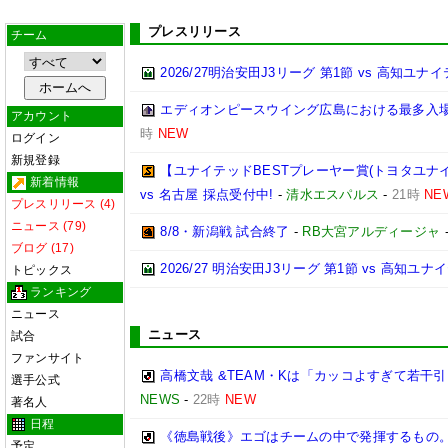
プレスリリース
チーム
2026/27明治安田J3リーグ 第1節 vs 高知ユ
エディオンピースウイング広島における最多入
アカウント
時
NEW
ログイン
新規登録
【ユナイテッドBESTプレーヤー賞(トヨタユナイテッ
新着情報
vs 名古屋 採点受付中!
-
清水エスパルス
-
21時
NE
プレスリリース (4)
ニュース (79)
8/8・新潟戦 試合終了
-
RB大宮アルディージャ
ブログ (17)
2026/27 明治安田J3リーグ 第1節 vs 高知ユ
トピックス
ランキング
ニュース
ニュース
試合
ファンサイト
高橋文哉 &TEAM・Kは「カッコよすぎて若干
選手公式
NEWS
-
22時
NEW
著名人
日程
《徳島戦後》エゴはチームの中で発揮するもの
予定