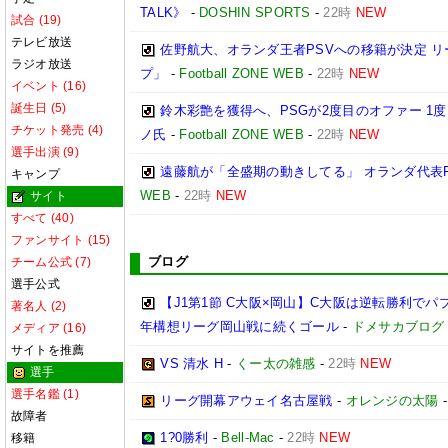
TALK》
-
DOSHIN SPORTS
-
22時
NEW
試合 (19)
テレビ放送
佐野航大、オランダ王者PSVへの移籍が決定 リ
ラジオ放送
プ」
-
Football ZONE WEB
-
22時
NEW
イベント (16)
誕生日 (5)
鈴木彩艶を獲得へ、PSGが2度目のオファー 1
チケット発売 (4)
ノ氏
-
Football ZONE WEB
-
22時
NEW
選手出演 (9)
遠藤航が「全盛期の動きしてる」 オランダ代表
キャンプ
WEB
-
22時
NEW
サイト
すべて (40)
ファンサイト (15)
ブログ
チーム公式 (7)
選手公式
【J1第1節 C大阪×岡山】C大阪は逆転勝利で
著名人 (2)
年構想リーグ岡山戦に続くゴール
-
ドメサカブログ
メディア (16)
サイトを推薦
VS 清水 H
-
くー太の雑感
-
22時
NEW
選手
選手名鑑 (1)
リーグ開幕アウェイ名古屋戦
-
オレンジの太陽
故障者
1?0勝利
-
Bell-Mac
-
22時
NEW
移籍