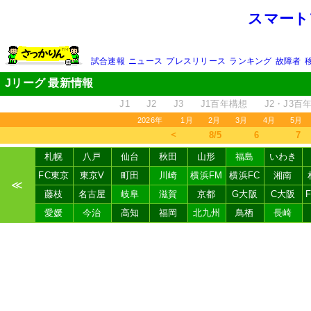
スマート
試合速報
ニュース
プレスリリース
ランキング
故障者
Jリーグ 最新情報
J1
J2
J3
J1百年構想
J2・J3百
2026年
1月
2月
3月
4月
5月
＜
8/5
6
7
札幌
八戸
仙台
秋田
山形
福島
いわき
FC東京
東京V
町田
川崎
横浜FM
横浜FC
湘南
≪
藤枝
名古屋
岐阜
滋賀
京都
G大阪
C大阪
愛媛
今治
高知
福岡
北九州
鳥栖
長崎