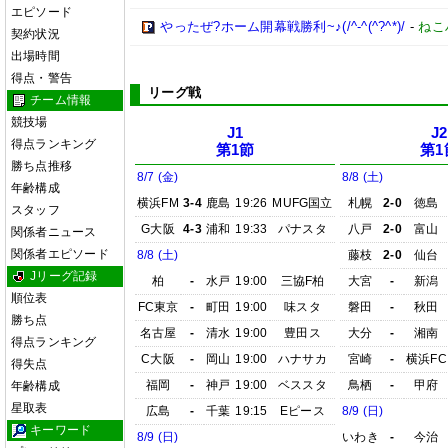
エピソード
やったぜ?ホーム開幕戦勝利~♪(/^-^(^?^*)/
-
ねこ
契約状況
出場時間
得点・警告
リーグ戦
チーム情報
競技場
J1
J2
得点ランキング
第1節
第1
勝ち点推移
8/7 (金)
8/8 (土)
年齢構成
横浜FM
3-4
鹿島
19:26
MUFG国立
札幌
2-0
徳島
スタッフ
G大阪
4-3
浦和
19:33
パナスタ
八戸
2-0
富山
関係者ニュース
関係者エピソード
8/8 (土)
藤枝
2-0
仙台
Jリーグ記録
柏
-
水戸
19:00
三協F柏
大宮
-
新潟
順位表
FC東京
-
町田
19:00
味スタ
磐田
-
秋田
勝ち点
名古屋
-
清水
19:00
豊田ス
大分
-
湘南
得点ランキング
C大阪
-
岡山
19:00
ハナサカ
宮崎
-
横浜FC
得失点
福岡
-
神戸
19:00
ベススタ
鳥栖
-
甲府
年齢構成
星取表
広島
-
千葉
19:15
Eピース
8/9 (日)
キーワード
8/9 (日)
いわき
-
今治