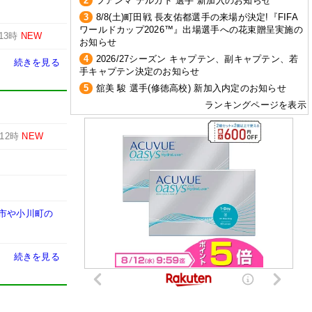
2
フアンマ デルガド 選手 新加入のお知らせ
3
8/8(土)町田戦 長友佑都選手の来場が決定!『FIFA
ワールドカップ2026™』出場選手への花束贈呈実施の
13時
NEW
お知らせ
4
2026/27シーズン キャプテン、副キャプテン、若
続きを見る
手キャプテン決定のお知らせ
5
舘美 駿 選手(修徳高校) 新加入内定のお知らせ
ランキングページを表示
12時
NEW
城市や小川町の
続きを見る