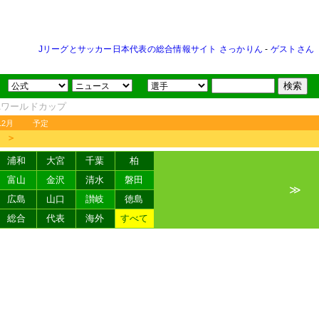
Jリーグとサッカー日本代表の総合情報サイト さっかりん
-
ゲストさん
FAワールドカップ
12月
予定
＞
浦和
大宮
千葉
柏
富山
金沢
清水
磐田
≫
広島
山口
讃岐
徳島
総合
代表
海外
すべて