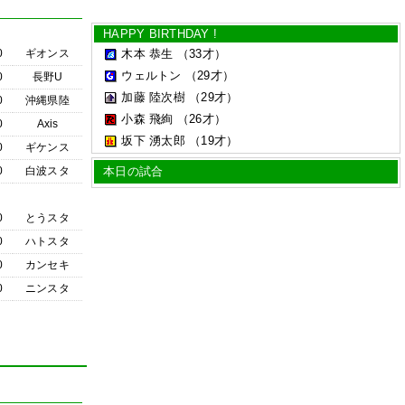
HAPPY BIRTHDAY !
0
ギオンス
木本 恭生
（33才）
ウェルトン
（29才）
0
長野U
加藤 陸次樹
（29才）
0
沖縄県陸
小森 飛絢
（26才）
0
Axis
坂下 湧太郎
（19才）
0
ギケンス
0
白波スタ
本日の試合
0
とうスタ
0
ハトスタ
0
カンセキ
0
ニンスタ