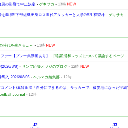
台風の影響で中止決定
-
ゲキサカ
-
13時
NEW
音を獲得!!下部組織出身ロス世代アタッカーと大学2年生有望株
-
ゲキサカ
-
の時代を生きる…～
-
13時
NEW
オファー【プレー集動画あり】
-
[浦議]浦和レッズについて議論するページ
-
26/8/8)
-
サンフ応援オヤジのブログ
-
12時
NEW
2026/08/05
-
ベルマガ編集部
-
12時
試合前コメント/薬師田澪「自分にできるのは、サッカーで、被災地になった宇
otball Journal
-
12時
J2
J3