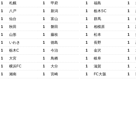
1
札幌
1
甲府
1
福島
1
1
八戸
1
新潟
1
栃木SC
1
1
仙台
1
富山
1
群馬
1
1
秋田
1
磐田
1
相模原
1
1
山形
1
藤枝
1
松本
1
1
いわき
1
徳島
1
長野
1
1
栃木C
1
今治
1
金沢
1
1
大宮
1
鳥栖
1
岐阜
1
1
横浜FC
1
大分
1
滋賀
1
1
湘南
1
宮崎
1
FC大阪
1