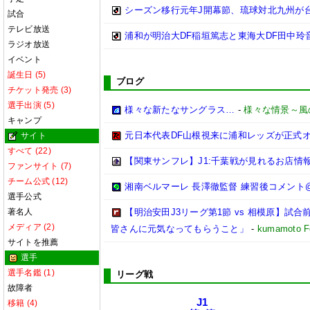
シーズン移行元年J開幕節、琉球対北九州が
試合
テレビ放送
浦和が明治大DF稲垣篤志と東海大DF田中玲
ラジオ放送
イベント
誕生日 (5)
ブログ
チケット発売 (3)
選手出演 (5)
様々な新たなサングラス…
-
様々な情景～風
キャンプ
元日本代表DF山根視来に浦和レッズが正式
サイト
すべて (22)
【関東サンフレ】J1:千葉戦が見れるお店情報(20
ファンサイト (7)
チーム公式 (12)
湘南ベルマーレ 長澤徹監督 練習後コメント@馬入 
選手公式
著名人
【明治安田J3リーグ第1節 vs 相模原】
メディア (2)
皆さんに元気なってもらうこと」
-
kumamoto Fo
サイトを推薦
選手
選手名鑑 (1)
リーグ戦
故障者
J1
移籍 (4)