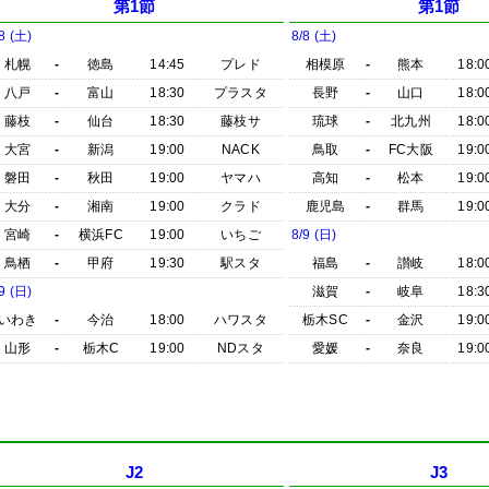
第1節
第1節
8 (土)
8/8 (土)
札幌
-
徳島
14:45
プレド
相模原
-
熊本
18:0
八戸
-
富山
18:30
プラスタ
長野
-
山口
18:0
藤枝
-
仙台
18:30
藤枝サ
琉球
-
北九州
18:0
大宮
-
新潟
19:00
NACK
鳥取
-
FC大阪
19:0
磐田
-
秋田
19:00
ヤマハ
高知
-
松本
19:0
大分
-
湘南
19:00
クラド
鹿児島
-
群馬
19:0
宮崎
-
横浜FC
19:00
いちご
8/9 (日)
鳥栖
-
甲府
19:30
駅スタ
福島
-
讃岐
18:0
9 (日)
滋賀
-
岐阜
18:3
いわき
-
今治
18:00
ハワスタ
栃木SC
-
金沢
19:0
山形
-
栃木C
19:00
NDスタ
愛媛
-
奈良
19:0
J2
J3