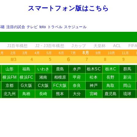
スマートフォン版はこちら
移籍
注目の試合
テレビ
toto
トラベル
スケジュール
J1百年構想
J2・J3百年構想
Jカップ
天皇杯
ACL
FI
8月
1月
2月
3月
4月
5月
6月
7月
9月
10月
11月
6
8/3
4
5
7
8
9
山形
福島
いわき
鹿島
水戸
栃木SC
栃木C
群馬
横浜FM
横浜FC
湘南
相模原
甲府
松本
長野
新潟
京都
G大阪
C大阪
FC大阪
奈良
神戸
鳥取
岡山
北九州
鳥栖
長崎
熊本
大分
宮崎
鹿児島
琉球