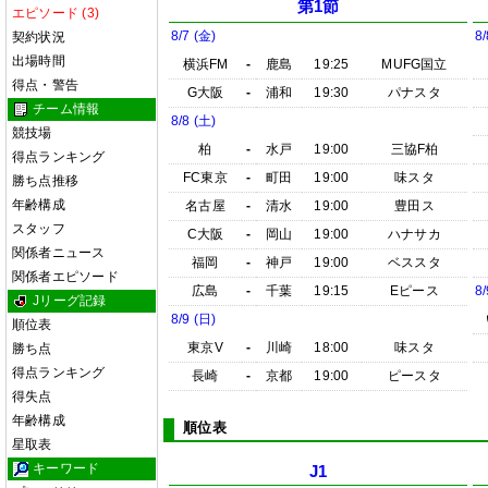
第1節
エピソード (3)
8/7 (金)
8/
契約状況
出場時間
横浜FM
-
鹿島
19:25
MUFG国立
得点・警告
G大阪
-
浦和
19:30
パナスタ
チーム情報
8/8 (土)
競技場
柏
-
水戸
19:00
三協F柏
得点ランキング
FC東京
-
町田
19:00
味スタ
勝ち点推移
年齢構成
名古屋
-
清水
19:00
豊田ス
スタッフ
C大阪
-
岡山
19:00
ハナサカ
関係者ニュース
福岡
-
神戸
19:00
ベススタ
関係者エピソード
広島
-
千葉
19:15
Eピース
8/
Jリーグ記録
8/9 (日)
順位表
東京V
-
川崎
18:00
味スタ
勝ち点
得点ランキング
長崎
-
京都
19:00
ピースタ
得失点
年齢構成
順位表
星取表
キーワード
J1