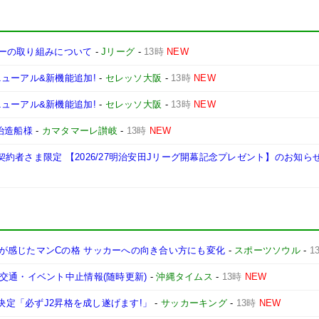
ッサーの取り組みについて
-
Jリーグ
-
13時
NEW
ューアル&新機能追加!
-
セレッソ大阪
-
13時
NEW
ューアル&新機能追加!
-
セレッソ大阪
-
13時
NEW
治造船様
-
カマタマーレ讃岐
-
13時
NEW
ご契約者さま限定 【2026/27明治安田Jリーグ開幕記念プレゼント】のお知ら
が感じたマンCの格 サッカーへの向き合い方にも変化
-
スポーツソウル
-
1
交通・イベント中止情報(随時更新)
-
沖縄タイムス
-
13時
NEW
が決定「必ずJ2昇格を成し遂げます!」
-
サッカーキング
-
13時
NEW