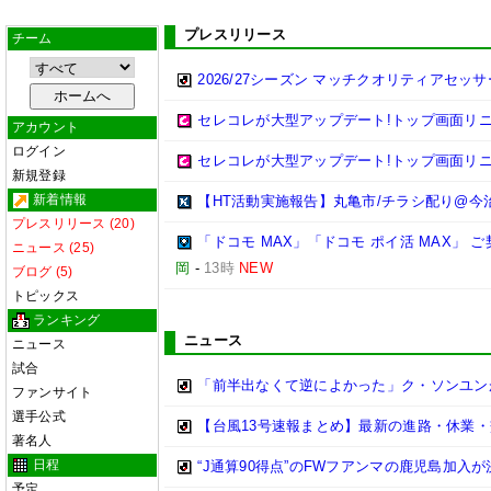
プレスリリース
チーム
2026/27シーズン マッチクオリティアセ
セレコレが大型アップデート!トップ画面リニ
アカウント
ログイン
セレコレが大型アップデート!トップ画面リニ
新規登録
新着情報
【HT活動実施報告】丸亀市/チラシ配り@今
プレスリリース (20)
「ドコモ MAX」「ドコモ ポイ活 MAX」 
ニュース (25)
岡
-
13時
NEW
ブログ (5)
トピックス
ランキング
ニュース
ニュース
試合
「前半出なくて逆によかった」ク・ソンユン
ファンサイト
選手公式
【台風13号速報まとめ】最新の進路・休業・
著名人
日程
“J通算90得点”のFWフアンマの鹿児島加入
予定