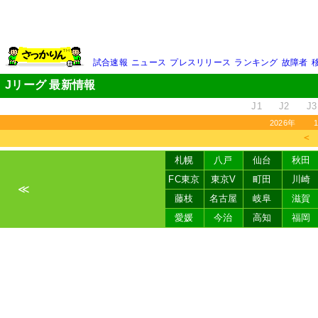
試合速報
ニュース
プレスリリース
ランキング
故障者
Jリーグ 最新情報
J1
J2
J3
2026年
＜
札幌
八戸
仙台
秋田
FC東京
東京V
町田
川崎
≪
藤枝
名古屋
岐阜
滋賀
愛媛
今治
高知
福岡