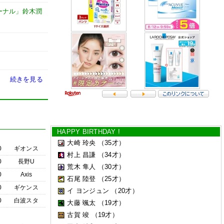
ーナル」鈴木潤
続きを見る
HAPPY BIRTHDAY !
大崎 玲央
（35才）
0
ギオンス
村上 昌謙
（34才）
0
長野U
荒木 隼人
（30才）
0
Axis
石尾 陸登
（25才）
0
ギケンス
イ ヨンジュン
（20才）
0
白波スタ
大藤 颯太
（19才）
古賀 竣
（19才）