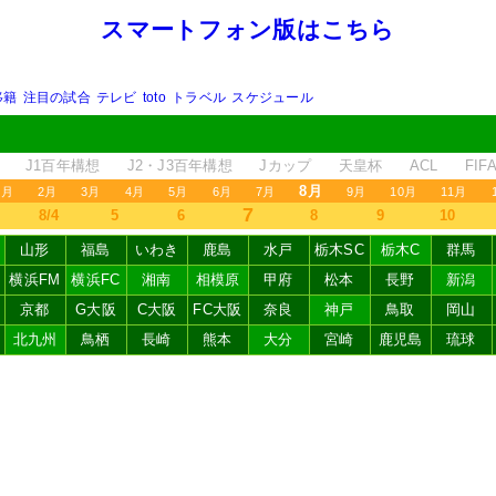
スマートフォン版はこちら
移籍
注目の試合
テレビ
toto
トラベル
スケジュール
J1百年構想
J2・J3百年構想
Jカップ
天皇杯
ACL
FI
8月
1月
2月
3月
4月
5月
6月
7月
9月
10月
11月
7
8/4
5
6
8
9
10
山形
福島
いわき
鹿島
水戸
栃木SC
栃木C
群馬
横浜FM
横浜FC
湘南
相模原
甲府
松本
長野
新潟
京都
G大阪
C大阪
FC大阪
奈良
神戸
鳥取
岡山
北九州
鳥栖
長崎
熊本
大分
宮崎
鹿児島
琉球