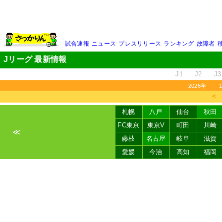
試合速報
ニュース
プレスリリース
ランキング
故障者
Jリーグ 最新情報
J1
J2
J3
2026年
＜
札幌
八戸
仙台
秋田
FC東京
東京V
町田
川崎
≪
藤枝
名古屋
岐阜
滋賀
愛媛
今治
高知
福岡