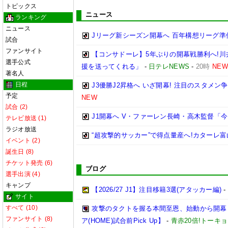
トピックス
ニュース
ランキング
ニュース
Jリーグ新シーズン開幕へ 百年構想リーグ準
試合
ファンサイト
【コンサドーレ】5年ぶりの開幕戦勝利へ!
選手公式
援を送ってくれる」
-
日テレNEWS
-
20時
NEW
著名人
日程
J3優勝J2昇格へ いざ開幕! 注目のスタメ
予定
NEW
試合 (2)
J1開幕へ V・ファーレン長崎・高木監督「
テレビ放送 (1)
ラジオ放送
“超攻撃的サッカー”で得点量産へ!カターレ富
イベント (2)
誕生日 (8)
チケット発売 (6)
ブログ
選手出演 (4)
キャンプ
【2026/27 J1】注目移籍3選(アタッカー編)
サイト
すべて (10)
攻撃のタクトを握る本間至恩、始動から開幕まで
ファンサイト (8)
ア(HOME)試合前Pick Up】
-
青赤20倍!トーキ