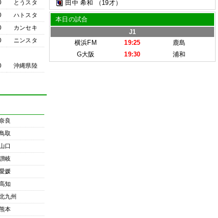
0
とうスタ
田中 希和
（19才）
0
ハトスタ
本日の試合
0
カンセキ
J1
0
ニンスタ
横浜FM
19:25
鹿島
G大阪
19:30
浦和
0
沖縄県陸
奈良
鳥取
山口
讃岐
愛媛
高知
北九州
熊本