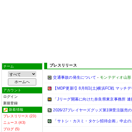
プレスリリース
チーム
交通事故の発生について
-
モンテディオ山形
【MDP更新!】8月8日(土)横浜FC戦 マッチ
アカウント
ログイン
「Jリーグ開幕に向けた奈良県東京事務所 
新規登録
新着情報
2026/27プレイヤーズグッズ第1弾受注販売
プレスリリース (23)
「サトシ・カスミ・タケシ招待企画」中止の
ニュース (43)
ブログ (5)