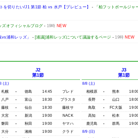
切りたい/J1 第1節 柏 vs 水戸【プレビュー】
-
「柏フットボールジャ
ッズオフィシャルブログ
-
19時
NEW
阪vs浦和レッズ」
-
[浦議]浦和レッズについて議論するページ
-
19時
NEW
J2
J3
第1節
第1節
8 (土)
8/8 (土)
札幌
-
徳島
14:45
プレド
相模原
-
熊本
18:0
八戸
-
富山
18:30
プラスタ
長野
-
山口
18:0
藤枝
-
仙台
18:30
藤枝サ
鳥取
-
FC大阪
19:0
大宮
-
新潟
19:00
NACK
高知
-
松本
19:0
磐田
-
秋田
19:00
ヤマハ
鹿児島
-
群馬
19:0
大分
-
湘南
19:00
クラド
8/9 (日)