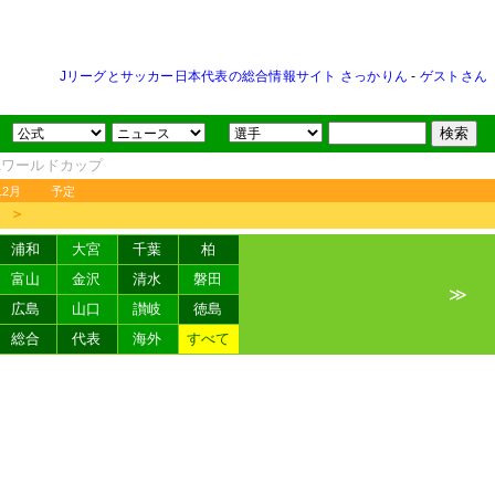
Jリーグとサッカー日本代表の総合情報サイト さっかりん
-
ゲストさん
FAワールドカップ
12月
予定
＞
浦和
大宮
千葉
柏
富山
金沢
清水
磐田
≫
広島
山口
讃岐
徳島
総合
代表
海外
すべて