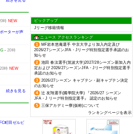
続きを見る
ピックアップ
20時
NEW
Jリーグ移籍情報
サポーターが声
ニュース アクセスランキング
1
MF岩本悠庵選手 中京大学より加入内定及び
2026/27シーズンJFA・Jリーグ特別指定選手承認のお
IG
-
20時
知らせ
2
池田 春汰選手(筑波大学)2027/28シーズン新加入内
定および 2026/27シーズンJFA・Jリーグ特別指定選手
20時
NEW
承認のお知らせ
3
2026/27シーズン キャプテン・副キャプテン決定
のお知らせ
続きを見る
4
辻 友翔選手(國學院大學) 『2026/27 シーズン
JFA・J リーグ特別指定選手』 認定のお知らせ
5
三保アカデミー寮(仮称)について
ランキングページを表示
FC町田ゼルビ