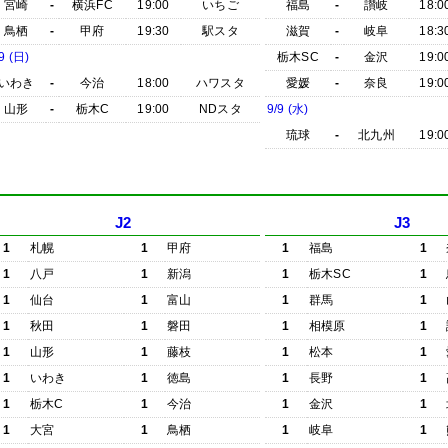
宮崎
-
横浜FC
19:00
いちご
福島
-
讃岐
18:0
鳥栖
-
甲府
19:30
駅スタ
滋賀
-
岐阜
18:3
9 (日)
栃木SC
-
金沢
19:0
いわき
-
今治
18:00
ハワスタ
愛媛
-
奈良
19:0
山形
-
栃木C
19:00
NDスタ
9/9 (水)
琉球
-
北九州
19:0
J2
J3
1
札幌
1
甲府
1
福島
1
1
八戸
1
新潟
1
栃木SC
1
1
仙台
1
富山
1
群馬
1
1
秋田
1
磐田
1
相模原
1
1
山形
1
藤枝
1
松本
1
1
いわき
1
徳島
1
長野
1
1
栃木C
1
今治
1
金沢
1
1
大宮
1
鳥栖
1
岐阜
1