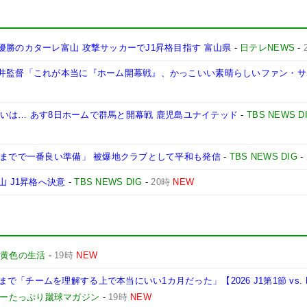
優勝のカターレ富山 攻撃サッカーでJ1昇格目指す 富山県
-
日テレNEWS
-
川井監督「これが本当に『ホーム開幕戦』、かっこいい素晴らしいファン・
ン争いは… あす8日ホームで群馬と開幕戦 鹿児島ユナイテッド
-
TBS NEWS D
今までで一番良い準備」 被爆地クラブとして平和も発信
-
TBS NEWS DIG
-
山 J1昇格へ決意
-
TBS NEWS DIG
-
20時
NEW
-
黄色の生活
-
19時
NEW
「チームを理解する上で本当にいい1カ月だった」【2026 J1第1節 vs. 
ョーたっぷり蹴球マガジン
-
19時
NEW