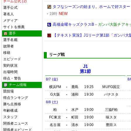
チーム公式 (2)
タフなシーズンの始まり。ホームで好スタートを
選手公式
-
19時
NEW
著名人
メディア
高槻金曜キッズクラスB
-
ガンバ大阪チアキ
サイトを推薦
選手
【テキスト実況】J1リーグ第1節「ガンバ大
選手名鑑
故障者
移籍
リーグ戦
エピソード
契約状況
J1
第1節
出場時間
得点・警告
8/7 (金)
8/
チーム情報
横浜FM
-
鹿島
19:25
MUFG国立
競技場
G大阪
-
浦和
19:30
パナスタ
得点ランキング
8/8 (土)
勝ち点推移
柏
-
水戸
19:00
三協F柏
年齢構成
スタッフ
FC東京
-
町田
19:00
味スタ
関係者ニュース
名古屋
-
清水
19:00
豊田ス
関係者エピソード