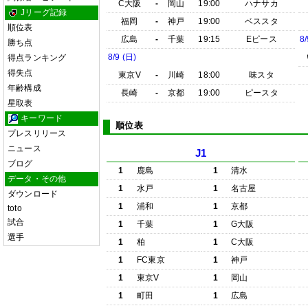
C大阪
-
岡山
19:00
ハナサカ
Jリーグ記録
福岡
-
神戸
19:00
ベススタ
順位表
広島
-
千葉
19:15
Eピース
8/
勝ち点
8/9 (日)
得点ランキング
得失点
東京V
-
川崎
18:00
味スタ
年齢構成
長崎
-
京都
19:00
ピースタ
星取表
キーワード
順位表
プレスリリース
ニュース
J1
ブログ
1
鹿島
1
清水
データ・その他
1
水戸
1
名古屋
ダウンロード
1
浦和
1
京都
toto
試合
1
千葉
1
G大阪
選手
1
柏
1
C大阪
1
FC東京
1
神戸
1
東京V
1
岡山
1
町田
1
広島