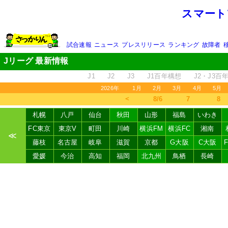
スマート
試合速報
ニュース
プレスリリース
ランキング
故障者
Jリーグ 最新情報
J1
J2
J3
J1百年構想
J2・J3百
2026年
1月
2月
3月
4月
5月
＜
8/6
7
8
札幌
八戸
仙台
秋田
山形
福島
いわき
FC東京
東京V
町田
川崎
横浜FM
横浜FC
湘南
≪
藤枝
名古屋
岐阜
滋賀
京都
G大阪
C大阪
愛媛
今治
高知
福岡
北九州
鳥栖
長崎