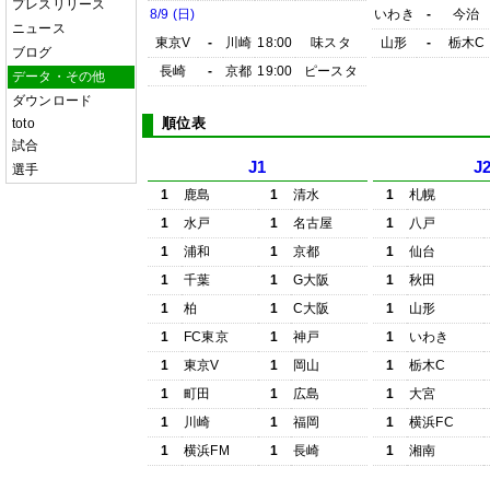
プレスリリース
8/9 (日)
いわき
-
今治
ニュース
東京V
-
川崎
18:00
味スタ
山形
-
栃木C
ブログ
長崎
-
京都
19:00
ピースタ
データ・その他
ダウンロード
順位表
toto
試合
J1
J
選手
1
鹿島
1
清水
1
札幌
1
水戸
1
名古屋
1
八戸
1
浦和
1
京都
1
仙台
1
千葉
1
G大阪
1
秋田
1
柏
1
C大阪
1
山形
1
FC東京
1
神戸
1
いわき
1
東京V
1
岡山
1
栃木C
1
町田
1
広島
1
大宮
1
川崎
1
福岡
1
横浜FC
1
横浜FM
1
長崎
1
湘南