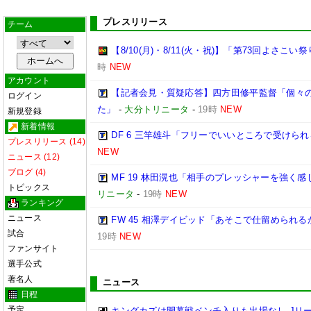
プレスリリース
チーム
【8/10(月)・8/11(火・祝)】「第73回よさこ
時
NEW
アカウント
【記者会見・質疑応答】四方田修平監督「個々
ログイン
た」
-
大分トリニータ
-
19時
NEW
新規登録
新着情報
DF 6 三竿雄斗「フリーでいいところで受けら
プレスリリース (14)
NEW
ニュース (12)
ブログ (4)
MF 19 林田滉也「相手のプレッシャーを強く
トピックス
リニータ
-
19時
NEW
ランキング
ニュース
FW 45 相澤デイビッド「あそこで仕留められ
試合
19時
NEW
ファンサイト
選手公式
著名人
ニュース
日程
予定
キングカズは開幕戦ベンチ入りも出場なし Jリ