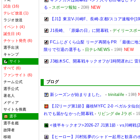
試合 (16)
る
-
スポーツ報知
-
20時
NEW
テレビ放送 (1)
【J1】東京V-川崎F、長崎-京都/スコア速報中[19:
ラジオ放送
イベント (4)
J1長崎、「原爆の日」に開幕戦
-
デイリースポ
誕生日 (4)
チケット発売 (6)
FCふじざくら山梨 リーグ再開をPR 「最後に
選手出演
限りで引退の選手も
-
日テレNEWS
-
19時
NEW
キャンプ
J3栃木SC、開幕戦キックオフが1時間遅れに 
サイト
すべて (6)
ファンサイト (6)
ブログ
チーム公式
選手公式
新シーズンが始まりました。
-
trinitalife
-
19時
著名人
メディア
【J2リーグ第1節】藤枝MYFC 2-0 ベガルタ
サイトを推薦
れでも届かなかった開幕戦
-
リビング de Jラボ
-
1
選手
選手名鑑
<後半キックオフ>2026-27 J1第1節・vs川崎戦(202
故障者
【ヒーロー】川村拓夢のシャドー起用と歓喜の
移籍