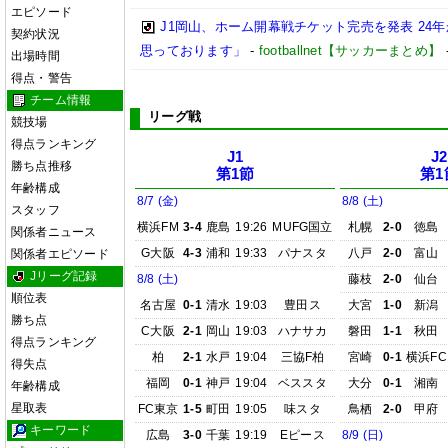
エピソード
J1岡山、ホーム開幕戦チケット完売を発表 24
契約状況
思っております」
-
footballnet【サッカーまとめ】
出場時間
得点・警告
チーム情報
リーグ戦
競技場
得点ランキング
J1
J2
勝ち点推移
第1節
第1
年齢構成
8/7 (金)
8/8 (土)
スタッフ
横浜FM
3-4
鹿島
19:26
MUFG国立
札幌
2-0
徳島
関係者ニュース
G大阪
4-3
浦和
19:33
パナスタ
八戸
2-0
富山
関係者エピソード
Jリーグ記録
8/8 (土)
藤枝
2-0
仙台
順位表
名古屋
0-1
清水
19:03
豊田ス
大宮
1-0
新潟
勝ち点
C大阪
2-1
岡山
19:03
ハナサカ
磐田
1-1
秋田
得点ランキング
柏
2-1
水戸
19:04
三協F柏
宮崎
0-1
横浜FC
得失点
福岡
0-1
神戸
19:04
ベススタ
大分
0-1
湘南
年齢構成
星取表
FC東京
1-5
町田
19:05
味スタ
鳥栖
2-0
甲府
キーワード
広島
3-0
千葉
19:19
Eピース
8/9 (日)