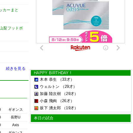
t【サッカーまと
山梨フットボ
続きを見る
HAPPY BIRTHDAY !
木本 恭生
（33才）
ウェルトン
（29才）
加藤 陸次樹
（29才）
小森 飛絢
（26才）
坂下 湧太郎
（19才）
0
ギオンス
0
長野U
本日の試合
0
Axis
0
ギケンス