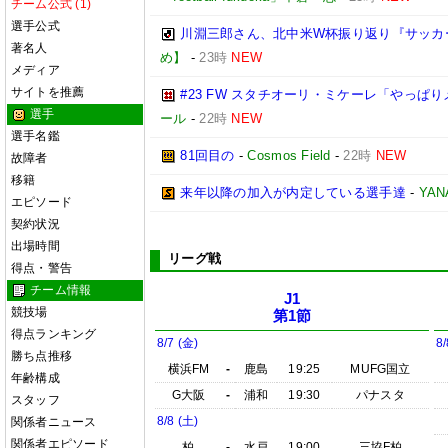
チーム公式 (1)
選手公式
川淵三郎さん、北中米W杯振り返り『サッカ
著名人
め】
-
23時
NEW
メディア
サイトを推薦
#23 FW スタチオーリ・ミケーレ「やっ
選手
ール
-
22時
NEW
選手名鑑
81回目の
-
Cosmos Field
-
22時
NEW
故障者
移籍
来年以降の加入が内定している選手達
-
YA
エピソード
契約状況
出場時間
リーグ戦
得点・警告
チーム情報
J1
競技場
第1節
得点ランキング
8/7 (金)
8/
勝ち点推移
横浜FM
-
鹿島
19:25
MUFG国立
年齢構成
G大阪
-
浦和
19:30
パナスタ
スタッフ
8/8 (土)
関係者ニュース
関係者エピソード
柏
-
水戸
19:00
三協F柏