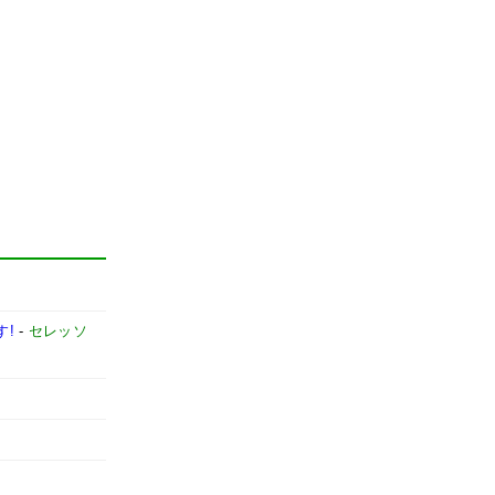
す!
-
セレッソ