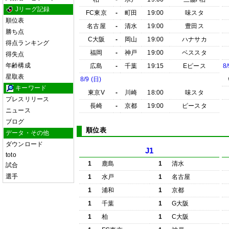
Jリーグ記録
FC東京
-
町田
19:00
味スタ
順位表
名古屋
-
清水
19:00
豊田ス
勝ち点
C大阪
-
岡山
19:00
ハナサカ
得点ランキング
福岡
-
神戸
19:00
ベススタ
得失点
年齢構成
広島
-
千葉
19:15
Eピース
8/
星取表
8/9 (日)
キーワード
東京V
-
川崎
18:00
味スタ
プレスリリース
長崎
-
京都
19:00
ピースタ
ニュース
ブログ
順位表
データ・その他
ダウンロード
J1
toto
1
鹿島
1
清水
試合
選手
1
水戸
1
名古屋
1
浦和
1
京都
1
千葉
1
G大阪
1
柏
1
C大阪