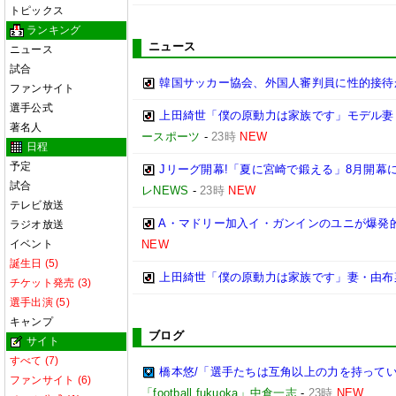
トピックス
ランキング
ニュース
ニュース
試合
韓国サッカー協会、外国人審判員に性的接待
ファンサイト
選手公式
上田綺世「僕の原動力は家族です」モデル妻
著名人
ースポーツ
-
23時
NEW
日程
予定
Jリーグ開幕!「夏に宮崎で鍛える」8月開
試合
レNEWS
-
23時
NEW
テレビ放送
A・マドリー加入イ・ガンインのユニが爆発的
ラジオ放送
イベント
NEW
誕生日 (5)
上田綺世「僕の原動力は家族です」妻・由布
チケット発売 (3)
選手出演 (5)
キャンプ
ブログ
サイト
すべて (7)
橋本悠/「選手たちは互角以上の力を持っている
ファンサイト (6)
「football fukuoka」中倉一志
-
23時
NEW