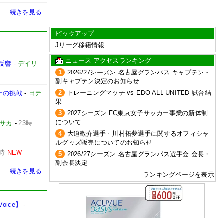
続きを見る
ピックアップ
Jリーグ移籍情報
ニュース アクセスランキング
反響
-
デイリ
1
2026/27シーズン 名古屋グランパス キャプテン・
副キャプテン決定のお知らせ
2
トレーニングマッチ vs EDO ALL UNITED 試合結
ーの挑戦
-
日テ
果
3
2027シーズン FC東京女子サッカー事業の新体制
について
サカ
-
23時
4
大迫敬介選手・川村拓夢選手に関するオフィシャ
ルグッズ販売についてのお知らせ
3時
NEW
5
2026/27シーズン 名古屋グランパス選手会 会長・
副会長決定
続きを見る
ランキングページを表示
ice】
-