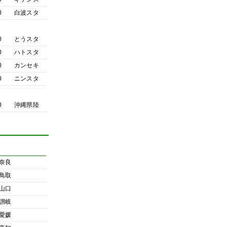
0
白波スタ
0
とうスタ
0
ハトスタ
0
カンセキ
0
ニンスタ
0
沖縄県陸
奈良
鳥取
山口
讃岐
愛媛