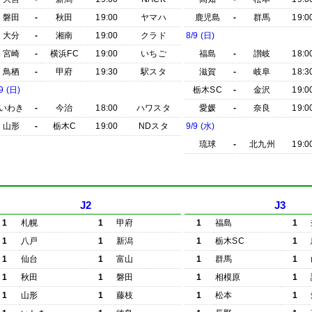
磐田
-
秋田
19:00
ヤマハ
鹿児島
-
群馬
19:0
大分
-
湘南
19:00
クラド
8/9 (日)
宮崎
-
横浜FC
19:00
いちご
福島
-
讃岐
18:0
鳥栖
-
甲府
19:30
駅スタ
滋賀
-
岐阜
18:3
9 (日)
栃木SC
-
金沢
19:0
いわき
-
今治
18:00
ハワスタ
愛媛
-
奈良
19:0
山形
-
栃木C
19:00
NDスタ
9/9 (水)
琉球
-
北九州
19:0
J2
J3
1
札幌
1
甲府
1
福島
1
1
八戸
1
新潟
1
栃木SC
1
1
仙台
1
富山
1
群馬
1
1
秋田
1
磐田
1
相模原
1
1
山形
1
藤枝
1
松本
1