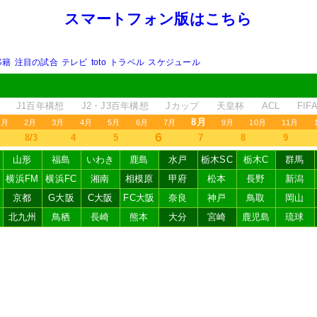
スマートフォン版はこちら
移籍
注目の試合
テレビ
toto
トラベル
スケジュール
J1百年構想
J2・J3百年構想
Jカップ
天皇杯
ACL
FI
8月
1月
2月
3月
4月
5月
6月
7月
9月
10月
11月
6
8/3
4
5
7
8
9
山形
福島
いわき
鹿島
水戸
栃木SC
栃木C
群馬
横浜FM
横浜FC
湘南
相模原
甲府
松本
長野
新潟
京都
G大阪
C大阪
FC大阪
奈良
神戸
鳥取
岡山
北九州
鳥栖
長崎
熊本
大分
宮崎
鹿児島
琉球