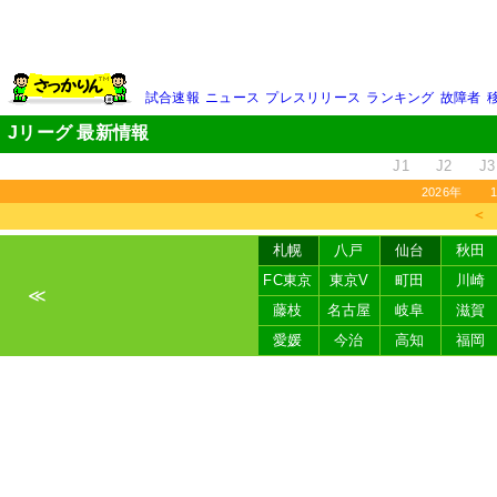
試合速報
ニュース
プレスリリース
ランキング
故障者
Jリーグ 最新情報
J1
J2
J3
2026年
＜
札幌
八戸
仙台
秋田
FC東京
東京V
町田
川崎
≪
藤枝
名古屋
岐阜
滋賀
愛媛
今治
高知
福岡