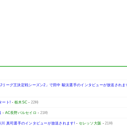
西Jリーグ王決定戦シーズン2」で田中 駿汰選手のインタビューが放送されま
タート!
-
栃木SC
-
22時
報
-
AC長野パルセイロ
-
21時
手、香川 真司選手のインタビューが放送されます!
-
セレッソ大阪
-
21時