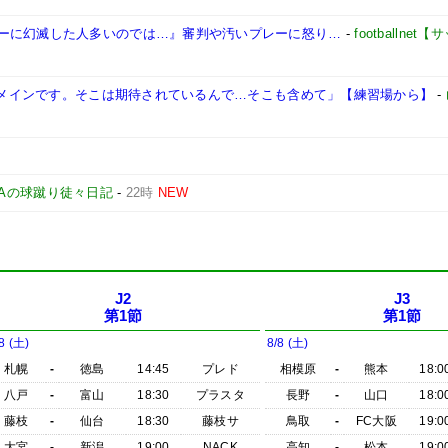
ーに幻滅した人多いのでは…』審判や汚いプレーに怒り…
-
footballne
ぱりメインです。そこは期待されているんで…そこも含めて」【練習場から】
-
NAの球蹴り徒々日記
-
22時
NEW
J2
J3
第1節
第1節
8 (土)
8/8 (土)
札幌
-
徳島
14:45
プレド
相模原
-
熊本
18:0
八戸
-
富山
18:30
プラスタ
長野
-
山口
18:0
藤枝
-
仙台
18:30
藤枝サ
鳥取
-
FC大阪
19:0
大宮
-
新潟
19:00
NACK
高知
-
松本
19:0