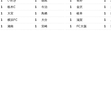
1
いわき
1
徳島
1
長野
1
1
栃木C
1
今治
1
金沢
1
1
大宮
1
鳥栖
1
岐阜
1
1
横浜FC
1
大分
1
滋賀
1
1
湘南
1
宮崎
1
FC大阪
1