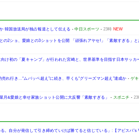
か 韓国放送局が独占報道として伝える
-
中日スポーツ
-
23時
NEW
との2ショ、愛娘との3ショットを公開 「頑張れアヤセ!」「素敵すぎる」と
幕に向け初の「夏キャンプ」が行われた宮崎と、世界基準を目指す日本サッカ
売れ行き…“ムバッペ超え”に続き、早くも“グリーズマン超え”達成か
-
ゲキ
菜月&愛娘と幸せ家族ショット公開に大反響「素敵すぎる」
-
スポニチ
-
2
。自分が発信して引き締めていけば勝てると信じている」:【アビスパ’s Vo