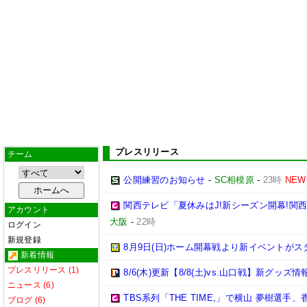
プレスリリース
チーム
公開練習のお知らせ
-
SC相模原
-
23時
NEW
関西テレビ「夏休みはJ!新シーズン開幕!関
アカウント
大阪
-
22時
ログイン
新規登録
8月9日(日)ホーム開幕戦より新イベントがス
新着情報
プレスリリース (1)
8/6(木)更新【8/8(土)vs.山口戦】新グッズ情
ニュース (6)
TBS系列「THE TIME,」で横山 夢樹選
ブログ (6)