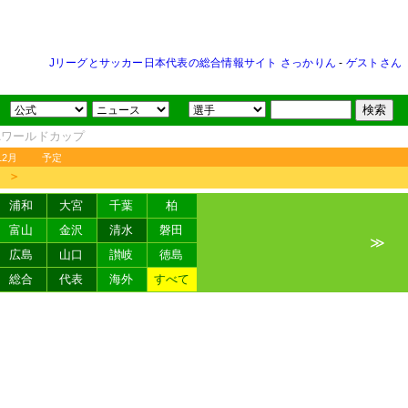
Jリーグとサッカー日本代表の総合情報サイト さっかりん
-
ゲストさん
FAワールドカップ
12月
予定
＞
浦和
大宮
千葉
柏
富山
金沢
清水
磐田
≫
広島
山口
讃岐
徳島
総合
代表
海外
すべて