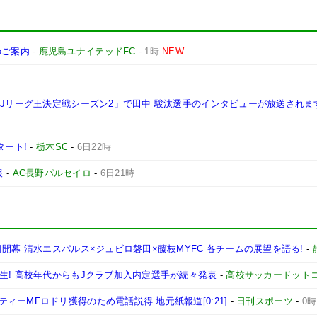
施のご案内
-
鹿児島ユナイテッドFC
-
1時
NEW
西Jリーグ王決定戦シーズン2」で田中 駿汰選手のインタビューが放送されま
タート!
-
栃木SC
-
6日22時
報
-
AC長野パルセイロ
-
6日21時
開幕 清水エスパルス×ジュビロ磐田×藤枝MYFC 各チームの展望を語る!
-
生! 高校年代からもJクラブ加入内定選手が続々発表
-
高校サッカードット
ーMFロドリ獲得のため電話説得 地元紙報道[0:21]
-
日刊スポーツ
-
0時