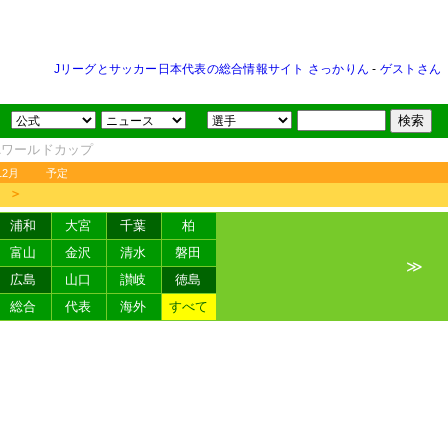
Jリーグとサッカー日本代表の総合情報サイト さっかりん
-
ゲストさん
FAワールドカップ
12月
予定
＞
浦和
大宮
千葉
柏
富山
金沢
清水
磐田
≫
広島
山口
讃岐
徳島
総合
代表
海外
すべて