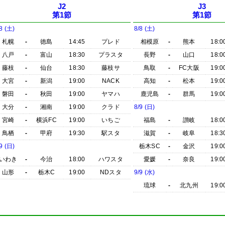
J2
J3
第1節
第1節
8 (土)
8/8 (土)
札幌
-
徳島
14:45
プレド
相模原
-
熊本
18:0
八戸
-
富山
18:30
プラスタ
長野
-
山口
18:0
藤枝
-
仙台
18:30
藤枝サ
鳥取
-
FC大阪
19:0
大宮
-
新潟
19:00
NACK
高知
-
松本
19:0
磐田
-
秋田
19:00
ヤマハ
鹿児島
-
群馬
19:0
大分
-
湘南
19:00
クラド
8/9 (日)
宮崎
-
横浜FC
19:00
いちご
福島
-
讃岐
18:0
鳥栖
-
甲府
19:30
駅スタ
滋賀
-
岐阜
18:3
9 (日)
栃木SC
-
金沢
19:0
いわき
-
今治
18:00
ハワスタ
愛媛
-
奈良
19:0
山形
-
栃木C
19:00
NDスタ
9/9 (水)
琉球
-
北九州
19:0