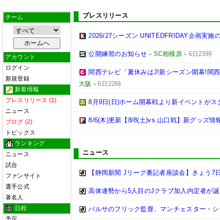
プレスリリース
チーム
2026/27シーズン UNITEDFRIDAY企画実
公開練習のお知らせ
-
SC相模原
-
6日23時
アカウント
ログイン
関西テレビ「夏休みはJ!新シーズン開幕!関
新規登録
大阪
-
6日22時
新着情報
プレスリリース (1)
8月9日(日)ホーム開幕戦より新イベントがス
ニュース
8/6(木)更新【8/8(土)vs.山口戦】新グッズ情
ブログ (2)
トピックス
ランキング
ニュース
ニュース
試合
【静岡新聞 Jリーグ番記者座談会】きょう7日
ファンサイト
選手公式
高体連勢から5人目のJクラブ加入内定者が誕
著名人
日程
バルサのフリック監督、マンチェスター・シティ
予定