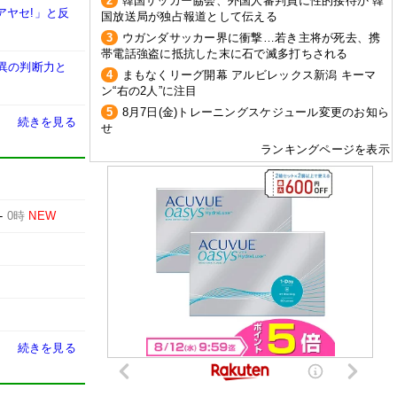
2
韓国サッカー協会、外国人審判員に性的接待か 韓
アヤセ!」と反
国放送局が独占報道として伝える
3
ウガンダサッカー界に衝撃…若き主将が死去、携
帯電話強盗に抵抗した末に石で滅多打ちされる
異の判断力と
4
まもなくリーグ開幕 アルビレックス新潟 キーマ
ン“右の2人”に注目
5
8月7日(金)トレーニングスケジュール変更のお知ら
続きを見る
せ
ランキングページを表示
-
0時
NEW
続きを見る