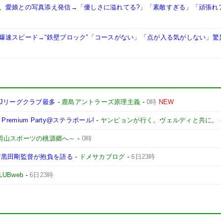
、愛娘との写真添え発信→「優しさに溢れてる?」「素敵すぎる」「頑張れ
爆速スピード→“鉄壁ブロック”「コースがない」「点が入る気がしない」驚
Jリーグクラブ最多
-
鹿島アントラーズ原理主義
-
0時
NEW
remium Party@ステラボール!
-
ヤンピョンが行く。ヴェルディと共に。
 ～岡山スポーツの桃源郷へ～
-
0時
ア黒田剛監督が抱負を語る
-
ドメサカブログ
-
6日23時
LUBweb
-
6日23時