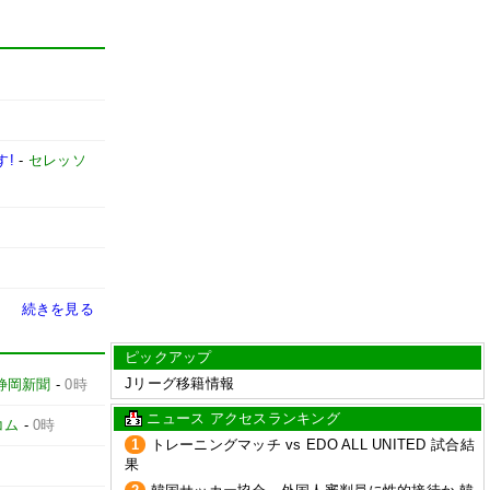
す!
-
セレッソ
続きを見る
ピックアップ
Jリーグ移籍情報
静岡新聞
-
0時
ニュース アクセスランキング
コム
-
0時
1
トレーニングマッチ vs EDO ALL UNITED 試合結
果