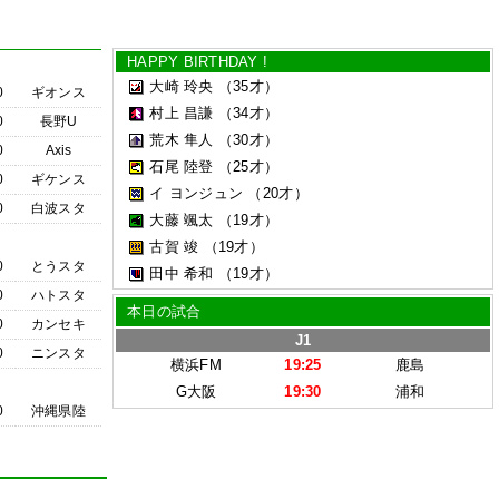
HAPPY BIRTHDAY !
大崎 玲央
（35才）
0
ギオンス
村上 昌謙
（34才）
0
長野U
荒木 隼人
（30才）
0
Axis
石尾 陸登
（25才）
0
ギケンス
イ ヨンジュン
（20才）
0
白波スタ
大藤 颯太
（19才）
古賀 竣
（19才）
0
とうスタ
田中 希和
（19才）
0
ハトスタ
本日の試合
0
カンセキ
J1
0
ニンスタ
横浜FM
19:25
鹿島
G大阪
19:30
浦和
0
沖縄県陸