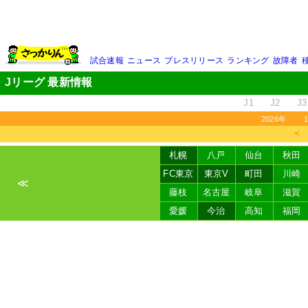
試合速報
ニュース
プレスリリース
ランキング
故障者
Jリーグ 最新情報
J1
J2
J3
2026年
＜
札幌
八戸
仙台
秋田
FC東京
東京V
町田
川崎
≪
藤枝
名古屋
岐阜
滋賀
愛媛
今治
高知
福岡