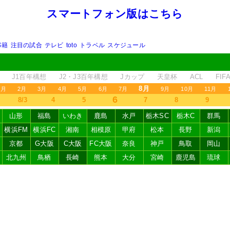
スマートフォン版はこちら
移籍
注目の試合
テレビ
toto
トラベル
スケジュール
J1百年構想
J2・J3百年構想
Jカップ
天皇杯
ACL
FI
8月
1月
2月
3月
4月
5月
6月
7月
9月
10月
11月
6
8/3
4
5
7
8
9
山形
福島
いわき
鹿島
水戸
栃木SC
栃木C
群馬
横浜FM
横浜FC
湘南
相模原
甲府
松本
長野
新潟
京都
G大阪
C大阪
FC大阪
奈良
神戸
鳥取
岡山
北九州
鳥栖
長崎
熊本
大分
宮崎
鹿児島
琉球