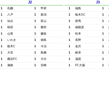
J2
J3
1
札幌
1
甲府
1
福島
1
1
八戸
1
新潟
1
栃木SC
1
1
仙台
1
富山
1
群馬
1
1
秋田
1
磐田
1
相模原
1
1
山形
1
藤枝
1
松本
1
1
いわき
1
徳島
1
長野
1
1
栃木C
1
今治
1
金沢
1
1
大宮
1
鳥栖
1
岐阜
1
1
横浜FC
1
大分
1
滋賀
1
1
湘南
1
宮崎
1
FC大阪
1