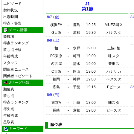
エピソード
J1
第1節
契約状況
出場時間
8/7 (金)
8/
得点・警告
横浜FM
-
鹿島
19:25
MUFG国立
チーム情報
G大阪
-
浦和
19:30
パナスタ
競技場
8/8 (土)
得点ランキング
柏
-
水戸
19:00
三協F柏
勝ち点推移
FC東京
-
町田
19:00
味スタ
年齢構成
スタッフ
名古屋
-
清水
19:00
豊田ス
関係者ニュース
C大阪
-
岡山
19:00
ハナサカ
関係者エピソード
福岡
-
神戸
19:00
ベススタ
Jリーグ記録
広島
-
千葉
19:15
Eピース
8/
順位表
8/9 (日)
勝ち点
得点ランキング
東京V
-
川崎
18:00
味スタ
得失点
長崎
-
京都
19:00
ピースタ
年齢構成
星取表
順位表
キーワード