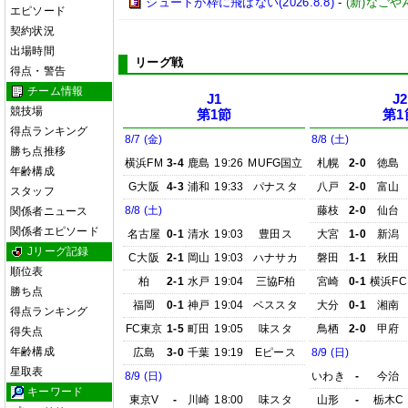
シュートが枠に飛ばない(2026.8.8)
-
(新)なごや
エピソード
契約状況
出場時間
リーグ戦
得点・警告
チーム情報
J1
J2
競技場
第1節
第1
得点ランキング
8/7 (金)
8/8 (土)
勝ち点推移
横浜FM
3-4
鹿島
19:26
MUFG国立
札幌
2-0
徳島
年齢構成
G大阪
4-3
浦和
19:33
パナスタ
八戸
2-0
富山
スタッフ
8/8 (土)
藤枝
2-0
仙台
関係者ニュース
関係者エピソード
名古屋
0-1
清水
19:03
豊田ス
大宮
1-0
新潟
Jリーグ記録
C大阪
2-1
岡山
19:03
ハナサカ
磐田
1-1
秋田
順位表
柏
2-1
水戸
19:04
三協F柏
宮崎
0-1
横浜FC
勝ち点
福岡
0-1
神戸
19:04
ベススタ
大分
0-1
湘南
得点ランキング
FC東京
1-5
町田
19:05
味スタ
鳥栖
2-0
甲府
得失点
年齢構成
広島
3-0
千葉
19:19
Eピース
8/9 (日)
星取表
8/9 (日)
いわき
-
今治
キーワード
東京V
-
川崎
18:00
味スタ
山形
-
栃木C