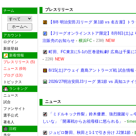
プレスリリース
チーム
【8/8 明治安田J1リーグ 第1節 vs 名古屋】
【Jリーグオンラインストア限定】8月8日(土)より「
アカウント
注販売のお知らせ
-
横浜FC
-
23時
NEW
ログイン
新規登録
町田、FC東京に5-1の圧巻逆転劇! 広島は千葉に
新着情報
-
22時
NEW
プレスリリース (5)
ニュース (69)
8/15(土)アウェイ 鹿島アントラーズ戦 試合情報
ブログ (13)
2026/27明治安田J3リーグ 第1節 vs 高知ユ
トピックス
ランキング
ニュース
ニュース
試合
ファンサイト
「ミドルキック炸裂」鈴木優磨、強烈腹蹴り→
選手公式
しいな」「開幕戦からお祖母様に怒られる」
-
time
著名人
日程
ジュビロ磐田、秋田と1-1で引き分け J2第1節
-
予定