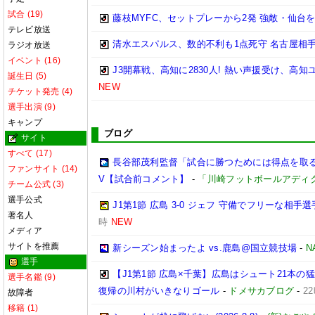
試合 (19)
藤枝MYFC、セットプレーから2発 強敵・仙台を
テレビ放送
清水エスパルス、数的不利も1点死守 名古屋相手
ラジオ放送
イベント (16)
J3開幕戦、高知に2830人! 熱い声援受け、高
誕生日 (5)
NEW
チケット発売 (4)
選手出演 (9)
キャンプ
ブログ
サイト
すべて (17)
長谷部茂利監督「試合に勝つためには得点を取る。
ファンサイト (14)
V【試合前コメント】
-
「川崎フットボールアディ
チーム公式 (3)
選手公式
J1第1節 広島 3-0 ジェフ 守備でフリーな相
著名人
時
NEW
メディア
サイトを推薦
新シーズン始まったよ vs.鹿島@国立競技場
-
N
選手
【J1第1節 広島×千葉】広島はシュート21本
選手名鑑 (9)
復帰の川村がいきなりゴール
-
ドメサカブログ
-
2
故障者
移籍 (1)