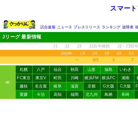
スマート
試合速報
ニュース
プレスリリース
ランキング
故障者
Jリーグ 最新情報
J1
J2
J3
J1百年構想
J2・J3百
2026年
1月
2月
3月
4月
5月
＜
8/5
6
7
札幌
八戸
仙台
秋田
山形
福島
いわき
FC東京
東京V
町田
川崎
横浜FM
横浜FC
湘南
≪
藤枝
名古屋
岐阜
滋賀
京都
G大阪
C大阪
愛媛
今治
高知
福岡
北九州
鳥栖
長崎