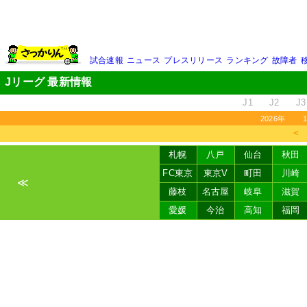
試合速報
ニュース
プレスリリース
ランキング
故障者
Jリーグ 最新情報
J1
J2
J3
2026年
＜
札幌
八戸
仙台
秋田
FC東京
東京V
町田
川崎
≪
藤枝
名古屋
岐阜
滋賀
愛媛
今治
高知
福岡