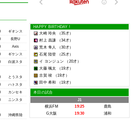
HAPPY BIRTHDAY !
0
ギオンス
大崎 玲央
（35才）
0
長野U
村上 昌謙
（34才）
0
Axis
荒木 隼人
（30才）
0
ギケンス
石尾 陸登
（25才）
イ ヨンジュン
（20才）
0
白波スタ
大藤 颯太
（19才）
古賀 竣
（19才）
0
とうスタ
田中 希和
（19才）
0
ハトスタ
0
カンセキ
本日の試合
0
ニンスタ
J1
横浜FM
19:25
鹿島
G大阪
19:30
浦和
0
沖縄県陸