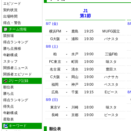
エピソード
契約状況
J1
第1節
出場時間
得点・警告
8/7 (金)
8/
チーム情報
横浜FM
-
鹿島
19:25
MUFG国立
競技場
G大阪
-
浦和
19:30
パナスタ
得点ランキング
8/8 (土)
勝ち点推移
柏
-
水戸
19:00
三協F柏
年齢構成
スタッフ
FC東京
-
町田
19:00
味スタ
関係者ニュース
名古屋
-
清水
19:00
豊田ス
関係者エピソード
C大阪
-
岡山
19:00
ハナサカ
Jリーグ記録
福岡
-
神戸
19:00
ベススタ
順位表
広島
-
千葉
19:15
Eピース
8/
勝ち点
8/9 (日)
得点ランキング
得失点
東京V
-
川崎
18:00
味スタ
年齢構成
長崎
-
京都
19:00
ピースタ
星取表
キーワード
順位表