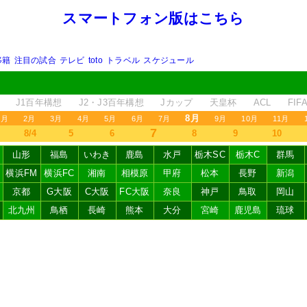
スマートフォン版はこちら
移籍
注目の試合
テレビ
toto
トラベル
スケジュール
J1百年構想
J2・J3百年構想
Jカップ
天皇杯
ACL
FI
8月
1月
2月
3月
4月
5月
6月
7月
9月
10月
11月
7
8/4
5
6
8
9
10
山形
福島
いわき
鹿島
水戸
栃木SC
栃木C
群馬
横浜FM
横浜FC
湘南
相模原
甲府
松本
長野
新潟
京都
G大阪
C大阪
FC大阪
奈良
神戸
鳥取
岡山
北九州
鳥栖
長崎
熊本
大分
宮崎
鹿児島
琉球