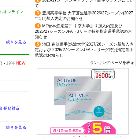
2
2026/27シーズンキャプテン・副キャプテンについ
て
イムオンライン
-
3
豊川高等学校 大下蒼生選手2026/27シーズン(2027
年1月)加入内定のお知らせ
4
MF岩本悠庵選手 中京大学より加入内定及び
2026/27シーズンJFA・Jリーグ特別指定選手承認のお
知らせ
続きを見る
5
池田 春汰選手(筑波大学)2027/28シーズン新加入内
定および 2026/27シーズンJFA・Jリーグ特別指定選手
承認のお知らせ
ランキングページを表示
)
-
19時
NEW
節 長崎対京
続きを見る