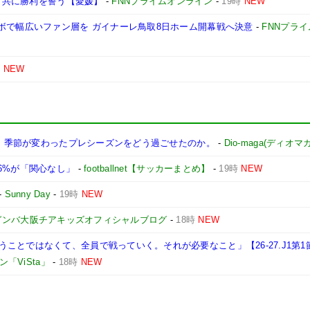
治も共に勝利を誓う【愛媛】
-
FNNプライムオンライン
-
19時
NEW
ボで幅広いファン層を ガイナーレ鳥取8日ホーム開幕戦へ決意
-
FNNプラ
時
NEW
幕へ。季節が変わったプレシーズンをどう過ごせたのか。
-
Dio-maga(ディオマガ
6%が「関心なし」
-
footballnet【サッカーまとめ】
-
19時
NEW
-
Sunny Day
-
19時
NEW
ガンバ大阪チアキッズオフィシャルブログ
-
18時
NEW
ことではなくて、全員で戦っていく。それが必要なこと」【26-27.J1第1
「ViSta」
-
18時
NEW