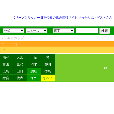
Jリーグとサッカー日本代表の総合情報サイト さっかりん
-
ゲストさん
FAワールドカップ
12月
予定
＞
浦和
大宮
千葉
柏
富山
金沢
清水
磐田
≫
広島
山口
讃岐
徳島
総合
代表
海外
すべて