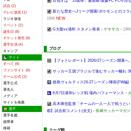
目指すは「J2復帰」夏開幕!愛媛FC FC今
試合 (2)
新たな歴史へJリーグ開幕!ポケモンとのコラ
テレビ放送 (1)
19時
NEW
ラジオ放送
イベント (2)
G大阪vs浦和 スタメン発表
-
ゲキサカ
-
19
誕生日 (8)
チケット発売 (6)
選手出演 (4)
ブログ
キャンプ
サイト
【フォトレポート】2026/27シーズン開
すべて (9)
ファンサイト (6)
サッカー王国ブラジルで進むサッカー離れ 3
チーム公式 (2)
徳島ヴォルティス26-27シーズン陣容(FW編)
選手公式
著名人
8月7日浦和レッズ戦 場内パフォーマンス
-
メディア
サイトを推薦
高木琢也監督「チームの一人一人で戦うという
選手
都】試合前コメント(全文)
-
長崎サッカーマガジン
選手名鑑
故障者
移籍
リーグ戦