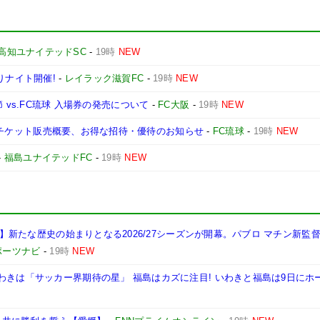
高知ユナイテッドSC
-
19時
NEW
りナイト開催!
-
レイラック滋賀FC
-
19時
NEW
第3節 vs.FC琉球 入場券の発売について
-
FC大阪
-
19時
NEW
媛戦】チケット販売概要、お得な招待・優待のお知らせ
-
FC琉球
-
19時
NEW
-
福島ユナイテッドFC
-
19時
NEW
岡山】新たな歴史の始まりとなる2026/27シーズンが開幕。パブロ マチン新監
ポーツナビ
-
19時
NEW
わきは「サッカー界期待の星」 福島はカズに注目! いわきと福島は9日にホ