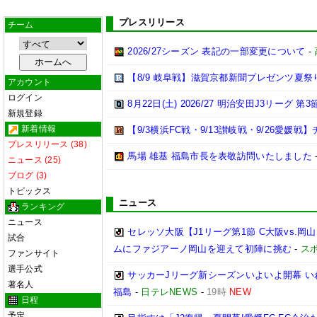
プレスリリース
チーム
2026/27シーズン 表記の一部変更について
-
【8/9 岐阜戦】滋賀京都新聞プレゼンツ夏祭
アカウント
ログイン
8月22日(土) 2026/27 明治安田J3リーグ 
新規登録
新着情報
【9/3横浜FC戦・9/13讃岐戦・9/26愛
プレスリリース (38)
馬場 雄基 福島市長を表敬訪問いたしました
ニュース (25)
ブログ (3)
トピックス
ニュース
ランキング
ニュース
セレッソ大阪【J1リーグ第1節 C大阪vs.
試合
ムにファジアーノ岡山を迎えて初陣に挑む
-
ス
ファンサイト
選手公式
サッカーJリーグ新シーズンいよいよ開幕 い
著名人
福島
-
日テレNEWS
-
19時
NEW
日程
予定