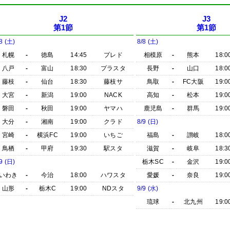
J2
J3
第1節
第1節
8 (土)
8/8 (土)
札幌
-
徳島
14:45
プレド
相模原
-
熊本
18:0
八戸
-
富山
18:30
プラスタ
長野
-
山口
18:0
藤枝
-
仙台
18:30
藤枝サ
鳥取
-
FC大阪
19:0
大宮
-
新潟
19:00
NACK
高知
-
松本
19:0
磐田
-
秋田
19:00
ヤマハ
鹿児島
-
群馬
19:0
大分
-
湘南
19:00
クラド
8/9 (日)
宮崎
-
横浜FC
19:00
いちご
福島
-
讃岐
18:0
鳥栖
-
甲府
19:30
駅スタ
滋賀
-
岐阜
18:3
9 (日)
栃木SC
-
金沢
19:0
いわき
-
今治
18:00
ハワスタ
愛媛
-
奈良
19:0
山形
-
栃木C
19:00
NDスタ
9/9 (水)
琉球
-
北九州
19:0