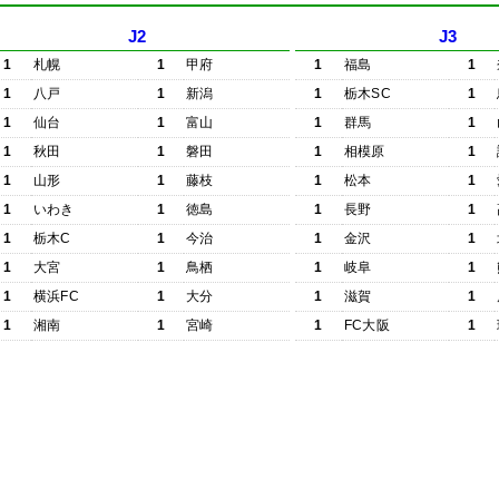
J2
J3
1
札幌
1
甲府
1
福島
1
1
八戸
1
新潟
1
栃木SC
1
1
仙台
1
富山
1
群馬
1
1
秋田
1
磐田
1
相模原
1
1
山形
1
藤枝
1
松本
1
1
いわき
1
徳島
1
長野
1
1
栃木C
1
今治
1
金沢
1
1
大宮
1
鳥栖
1
岐阜
1
1
横浜FC
1
大分
1
滋賀
1
1
湘南
1
宮崎
1
FC大阪
1