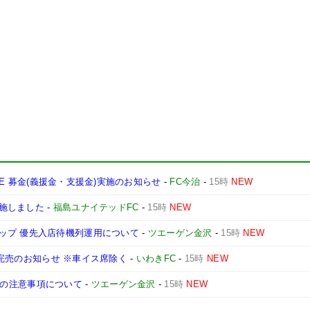
ONE 募金(義援金・支援金)実施のお知らせ
-
FC今治
-
15時
NEW
施しました
-
福島ユナイテッドFC
-
15時
NEW
ップ 優先入店待機列運用について
-
ツエーゲン金沢
-
15時
NEW
席種完売のお知らせ ※車イス席除く
-
いわきFC
-
15時
NEW
観戦時の注意事項について
-
ツエーゲン金沢
-
15時
NEW