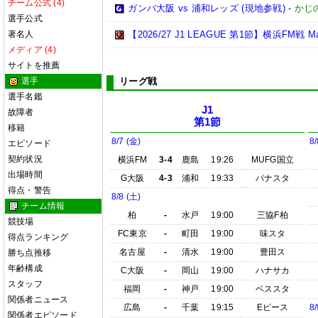
チーム公式 (4)
ガンバ大阪 vs 浦和レッズ (現地参戦)
-
かじ
選手公式
著名人
【2026/27 J1 LEAGUE 第1節】横浜FM戦 Match
メディア (4)
サイトを推薦
選手
リーグ戦
選手名鑑
J1
故障者
第1節
移籍
8/7 (金)
8/
エピソード
契約状況
横浜FM
3-4
鹿島
19:26
MUFG国立
出場時間
G大阪
4-3
浦和
19:33
パナスタ
得点・警告
8/8 (土)
チーム情報
柏
-
水戸
19:00
三協F柏
競技場
FC東京
-
町田
19:00
味スタ
得点ランキング
名古屋
-
清水
19:00
豊田ス
勝ち点推移
年齢構成
C大阪
-
岡山
19:00
ハナサカ
スタッフ
福岡
-
神戸
19:00
ベススタ
関係者ニュース
広島
-
千葉
19:15
Eピース
8/
関係者エピソード