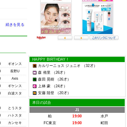
続きを見る
HAPPY BIRTHDAY !
0
ギオンス
カルリーニョス ジュニオ
（32才）
0
長野U
森 侑里
（26才）
0
Axis
森田 晃樹
（26才）
0
ギケンス
上林 豪
（24才）
安藤 陸登
（20才）
0
白波スタ
本日の試合
0
とうスタ
J1
0
ハトスタ
柏
19:00
水戸
0
カンセキ
FC東京
19:00
町田