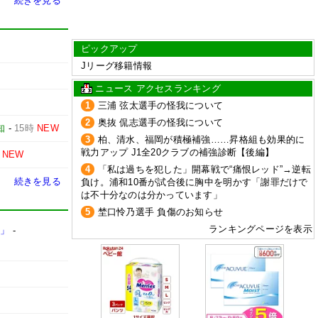
続きを見る
ピックアップ
Jリーグ移籍情報
ニュース アクセスランキング
1
三浦 弦太選手の怪我について
2
奥抜 侃志選手の怪我について
知
-
15時
NEW
3
柏、清水、福岡が積極補強……昇格組も効果的に
戦力アップ J1全20クラブの補強診断【後編】
NEW
4
「私は過ちを犯した」開幕戦で“痛恨レッド”→逆転
続きを見る
負け。浦和10番が試合後に胸中を明かす「謝罪だけで
は不十分なのは分かっています」
5
埜口怜乃選手 負傷のお知らせ
ランキングページを表示
た」
-