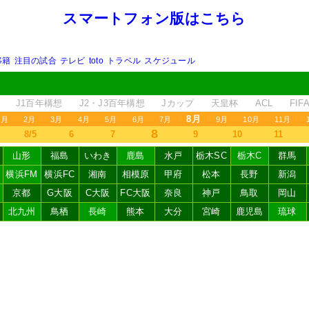
スマートフォン版はこちら
移籍
注目の試合
テレビ
toto
トラベル
スケジュール
J1百年構想
J2・J3百年構想
Jカップ
天皇杯
ACL
FI
8月
1月
2月
3月
4月
5月
6月
7月
9月
10月
11月
8
8/5
6
7
9
10
11
山形
福島
いわき
鹿島
水戸
栃木SC
栃木C
群馬
横浜FM
横浜FC
湘南
相模原
甲府
松本
長野
新潟
京都
G大阪
C大阪
FC大阪
奈良
神戸
鳥取
岡山
北九州
鳥栖
長崎
熊本
大分
宮崎
鹿児島
琉球