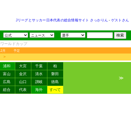
Jリーグとサッカー日本代表の総合情報サイト さっかりん
-
ゲストさん
FAワールドカップ
12月
予定
＞
浦和
大宮
千葉
柏
富山
金沢
清水
磐田
≫
広島
山口
讃岐
徳島
総合
代表
海外
すべて