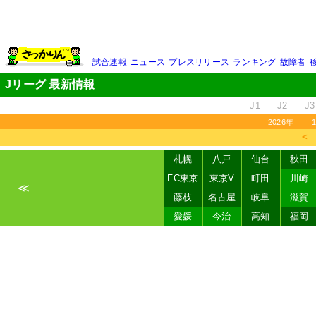
試合速報
ニュース
プレスリリース
ランキング
故障者
Jリーグ 最新情報
J1
J2
J3
2026年
＜
札幌
八戸
仙台
秋田
FC東京
東京V
町田
川崎
≪
藤枝
名古屋
岐阜
滋賀
愛媛
今治
高知
福岡