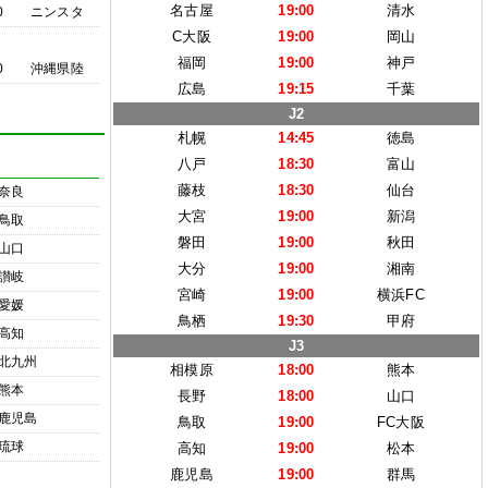
名古屋
19:00
清水
0
ニンスタ
C大阪
19:00
岡山
福岡
19:00
神戸
0
沖縄県陸
広島
19:15
千葉
J2
札幌
14:45
徳島
八戸
18:30
富山
藤枝
18:30
仙台
奈良
大宮
19:00
新潟
鳥取
磐田
19:00
秋田
山口
大分
19:00
湘南
讃岐
宮崎
19:00
横浜FC
愛媛
鳥栖
19:30
甲府
高知
J3
北九州
相模原
18:00
熊本
熊本
長野
18:00
山口
鹿児島
鳥取
19:00
FC大阪
琉球
高知
19:00
松本
鹿児島
19:00
群馬