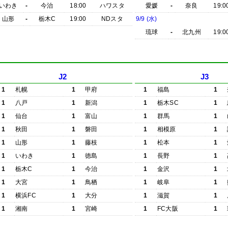
いわき
-
今治
18:00
ハワスタ
愛媛
-
奈良
19:0
山形
-
栃木C
19:00
NDスタ
9/9 (水)
琉球
-
北九州
19:0
J2
J3
1
札幌
1
甲府
1
福島
1
1
八戸
1
新潟
1
栃木SC
1
1
仙台
1
富山
1
群馬
1
1
秋田
1
磐田
1
相模原
1
1
山形
1
藤枝
1
松本
1
1
いわき
1
徳島
1
長野
1
1
栃木C
1
今治
1
金沢
1
1
大宮
1
鳥栖
1
岐阜
1
1
横浜FC
1
大分
1
滋賀
1
1
湘南
1
宮崎
1
FC大阪
1