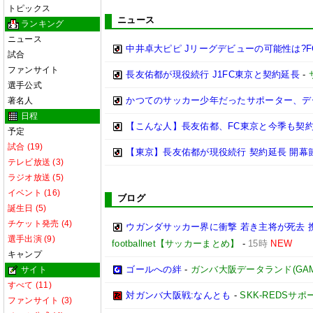
トピックス
ニュース
ランキング
ニュース
中井卓大ピピ Jリーグデビューの可能性は?
試合
ファンサイト
長友佑都が現役続行 J1FC東京と契約延長
-
選手公式
かつてのサッカー少年だったサポーター、デ
著名人
日程
【こんな人】長友佑都、FC東京と今季も契約
予定
試合 (19)
【東京】長友佑都が現役続行 契約延長 開幕節
テレビ放送 (3)
ラジオ放送 (5)
イベント (16)
ブログ
誕生日 (5)
チケット発売 (4)
ウガンダサッカー界に衝撃 若き主将が死去
選手出演 (9)
footballnet【サッカーまとめ】
-
15時
NEW
キャンプ
ゴールへの絆
-
ガンバ大阪データランド(GAMBA 
サイト
すべて (11)
対ガンバ大阪戦:なんとも
-
SKK-REDSサ
ファンサイト (3)