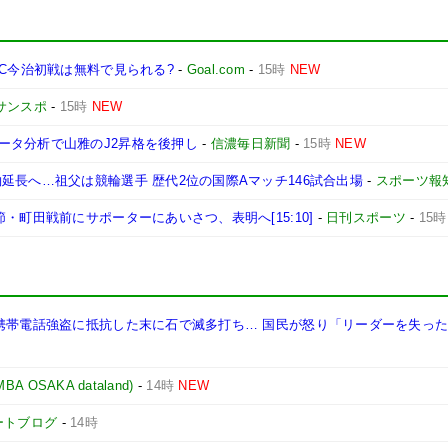
FC今治初戦は無料で見られる?
-
Goal.com
-
15時
NEW
サンスポ
-
15時
NEW
ータ分析で山雅のJ2昇格を後押し
-
信濃毎日新聞
-
15時
NEW
延長へ…祖父は競輪選手 歴代2位の国際Aマッチ146試合出場
-
スポーツ報
・町田戦前にサポーターにあいさつ、表明へ[15:10]
-
日刊スポーツ
-
15時
 携帯電話強盗に抵抗した末に石で滅多打ち… 国民が怒り「リーダーを失っ
OSAKA dataland)
-
14時
NEW
ポートブログ
-
14時