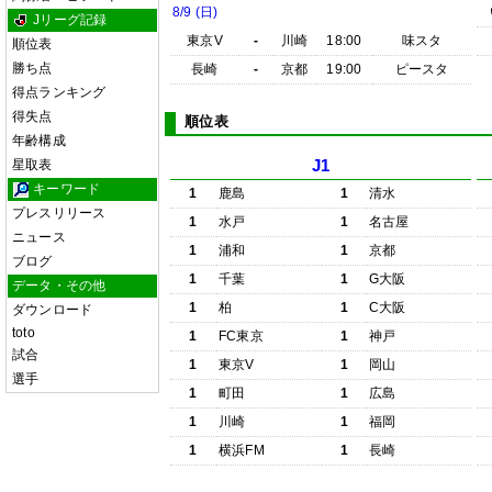
8/9 (日)
Jリーグ記録
東京V
-
川崎
18:00
味スタ
順位表
勝ち点
長崎
-
京都
19:00
ピースタ
得点ランキング
得失点
順位表
年齢構成
星取表
J1
キーワード
1
鹿島
1
清水
プレスリリース
1
水戸
1
名古屋
ニュース
1
浦和
1
京都
ブログ
1
千葉
1
G大阪
データ・その他
1
柏
1
C大阪
ダウンロード
toto
1
FC東京
1
神戸
試合
1
東京V
1
岡山
選手
1
町田
1
広島
1
川崎
1
福岡
1
横浜FM
1
長崎