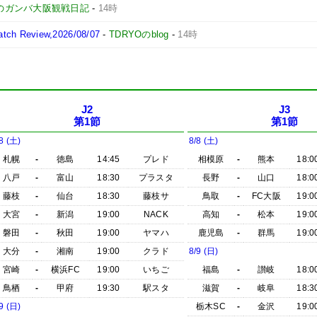
のガンバ大阪観戦日記
-
14時
 Review,2026/08/07
-
TDRYOのblog
-
14時
J2
J3
第1節
第1節
8 (土)
8/8 (土)
札幌
-
徳島
14:45
プレド
相模原
-
熊本
18:0
八戸
-
富山
18:30
プラスタ
長野
-
山口
18:0
藤枝
-
仙台
18:30
藤枝サ
鳥取
-
FC大阪
19:0
大宮
-
新潟
19:00
NACK
高知
-
松本
19:0
磐田
-
秋田
19:00
ヤマハ
鹿児島
-
群馬
19:0
大分
-
湘南
19:00
クラド
8/9 (日)
宮崎
-
横浜FC
19:00
いちご
福島
-
讃岐
18:0
鳥栖
-
甲府
19:30
駅スタ
滋賀
-
岐阜
18:3
9 (日)
栃木SC
-
金沢
19:0