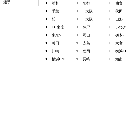
選手
1
浦和
1
京都
1
仙台
1
千葉
1
G大阪
1
秋田
1
柏
1
C大阪
1
山形
1
FC東京
1
神戸
1
いわき
1
東京V
1
岡山
1
栃木C
1
町田
1
広島
1
大宮
1
川崎
1
福岡
1
横浜FC
1
横浜FM
1
長崎
1
湘南