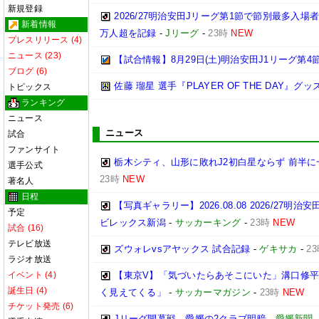
新規登録
2026/27明治安田Jリーグ第1節で節別最多入場
新着情報
万人超を記録
-
Jリーグ
-
23時
NEW
プレスリリース (4)
ニュース (23)
【試合情報】8月29日(土)明治安田J1リーグ第4節
ブログ (6)
佐藤 瑠星 選手『PLAYER OF THE DAY』
トピックス
ランキング
ニュース
ニュース
試合
ファンサイト
栃木シティ、山形に敗れJ2初白星ならず 前半
選手公式
23時
NEW
著名人
日程
【写真ギャラリー】2026.08.08 2026/27明治
予定
ビレックス新潟
-
サッカーキング
-
23時
NEW
試合 (16)
テレビ放送
ズウォレvsアヤックス 試合記録
-
ゲキサカ
-
2
ラジオ放送
イベント (4)
【東京V】「気づいたらあそこにいた」溝口修
誕生日 (4)
く見えてくる」
-
サッカーマガジン
-
23時
NEW
チケット発売 (6)
Jリーグ開幕戦、愛媛の2クラブ明暗
-
愛媛新聞