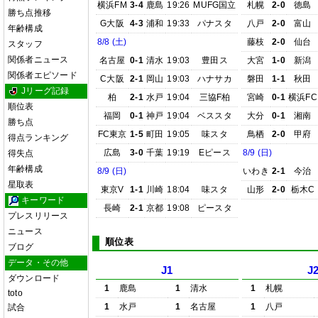
横浜FM
3-4
鹿島
19:26
MUFG国立
札幌
2-0
徳島
勝ち点推移
G大阪
4-3
浦和
19:33
パナスタ
八戸
2-0
富山
年齢構成
8/8 (土)
藤枝
2-0
仙台
スタッフ
関係者ニュース
名古屋
0-1
清水
19:03
豊田ス
大宮
1-0
新潟
関係者エピソード
C大阪
2-1
岡山
19:03
ハナサカ
磐田
1-1
秋田
Jリーグ記録
柏
2-1
水戸
19:04
三協F柏
宮崎
0-1
横浜FC
順位表
福岡
0-1
神戸
19:04
ベススタ
大分
0-1
湘南
勝ち点
FC東京
1-5
町田
19:05
味スタ
鳥栖
2-0
甲府
得点ランキング
広島
3-0
千葉
19:19
Eピース
8/9 (日)
得失点
年齢構成
8/9 (日)
いわき
2-1
今治
星取表
東京V
1-1
川崎
18:04
味スタ
山形
2-0
栃木C
キーワード
長崎
2-1
京都
19:08
ピースタ
プレスリリース
ニュース
順位表
ブログ
データ・その他
J1
J
ダウンロード
1
鹿島
1
清水
1
札幌
toto
1
水戸
1
名古屋
1
八戸
試合