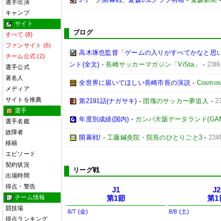
選手出演
キャンプ
サイト
ブログ
すべて (8)
ファンサイト (6)
高木琢也監督「ゲームの入りがすべてかなと思います
チーム公式 (2)
ント(全文)
-
長崎サッカーマガジン「ViSta」
-
23時
選手公式
著名人
全世界に届いてほしい長崎市長の演説
-
Cosmos 
メディア
サイトを推薦
第2191話(ナガサキ)
-
団塊のサッカー夢追人
-
2
選手
年度別成績(国内)
-
ガンバ大阪データランド(GAMBA 
選手名鑑
故障者
開幕戦!
-
工藤鍼灸院・院長のひとりごと3
-
23
移籍
エピソード
契約状況
リーグ戦
出場時間
得点・警告
J1
J2
チーム情報
第1節
第1
競技場
8/7 (金)
8/8 (土)
得点ランキング