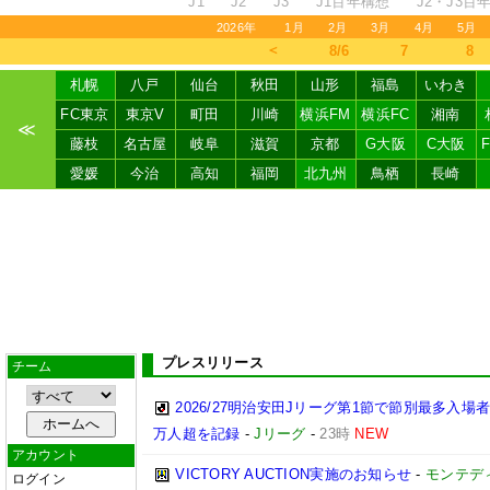
J1
J2
J3
J1百年構想
J2・J3百
2026年
1月
2月
3月
4月
5月
＜
8/6
7
8
札幌
八戸
仙台
秋田
山形
福島
いわき
FC東京
東京V
町田
川崎
横浜FM
横浜FC
湘南
≪
藤枝
名古屋
岐阜
滋賀
京都
G大阪
C大阪
愛媛
今治
高知
福岡
北九州
鳥栖
長崎
プレスリリース
チーム
2026/27明治安田Jリーグ第1節で節別最多入場
万人超を記録
-
Jリーグ
-
23時
NEW
アカウント
VICTORY AUCTION実施のお知らせ
-
モンテデ
ログイン