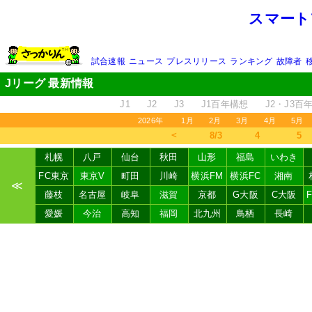
スマート
試合速報
ニュース
プレスリリース
ランキング
故障者
Jリーグ 最新情報
J1
J2
J3
J1百年構想
J2・J3百
2026年
1月
2月
3月
4月
5月
＜
8/3
4
5
札幌
八戸
仙台
秋田
山形
福島
いわき
FC東京
東京V
町田
川崎
横浜FM
横浜FC
湘南
≪
藤枝
名古屋
岐阜
滋賀
京都
G大阪
C大阪
愛媛
今治
高知
福岡
北九州
鳥栖
長崎