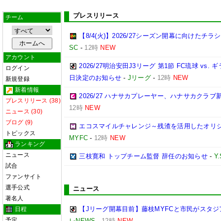
プレスリリース
チーム
【8/4(火)】2026/27シーズン開幕に向けたチ
SC
-
12時
NEW
アカウント
2026/27明治安田J3リーグ 第1節 FC琉球 v
ログイン
日決定のお知らせ
-
Jリーグ
-
12時
NEW
新規登録
新着情報
2026/27 ハナサカプレーヤー、ハナサカクラ
プレスリリース (38)
12時
NEW
ニュース (30)
ブログ (9)
エコスマイルチャレンジ～残渣を活用したオリ
トピックス
MYFC
-
12時
NEW
ランキング
ニュース
三枝寛和 トップチーム監督 辞任のお知らせ
-
Y
試合
ファンサイト
選手公式
ニュース
著名人
【Jリーグ開幕目前】藤枝MYFCと市民がスタジア
日程
予定
レNEWS
-
12時
NEW