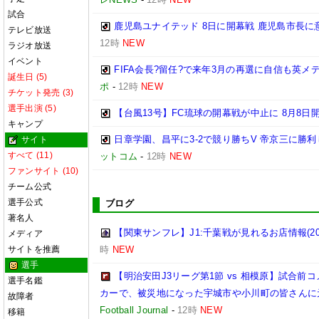
試合
鹿児島ユナイテッド 8日に開幕戦 鹿児島市長に
テレビ放送
12時
NEW
ラジオ放送
イベント
FIFA会長?留任?で来年3月の再選に自信も英
誕生日 (5)
ポ
-
12時
NEW
チケット発売 (3)
選手出演 (5)
【台風13号】FC琉球の開幕戦が中止に 8月8日
キャンプ
日章学園、昌平に3-2で競り勝ちV 帝京三に勝
サイト
すべて (11)
ットコム
-
12時
NEW
ファンサイト (10)
チーム公式
選手公式
ブログ
著名人
【関東サンフレ】J1:千葉戦が見れるお店情報(2026
メディア
サイトを推薦
時
NEW
選手
【明治安田J3リーグ第1節 vs 相模原】試合
選手名鑑
カーで、被災地になった宇城市や小川町の皆さんに
故障者
Football Journal
-
12時
NEW
移籍