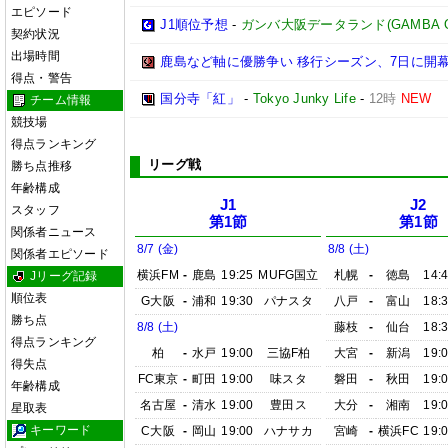
エピソード
J1順位予想
-
ガンバ大阪データランド(GAMBA OSAK
契約状況
出場時間
鹿島など軸に優勝争い 移行シーズン、7日に開
得点・警告
国分寺「紅」
-
Tokyo Junky Life
-
12時
NEW
チーム情報
競技場
得点ランキング
リーグ戦
勝ち点推移
年齢構成
J1
J2
スタッフ
第1節
第1節
関係者ニュース
8/7 (金)
8/8 (土)
関係者エピソード
横浜FM
-
鹿島
19:25
MUFG国立
札幌
-
徳島
14:
Jリーグ記録
順位表
G大阪
-
浦和
19:30
パナスタ
八戸
-
富山
18:
勝ち点
8/8 (土)
藤枝
-
仙台
18:
得点ランキング
柏
-
水戸
19:00
三協F柏
大宮
-
新潟
19:
得失点
FC東京
-
町田
19:00
味スタ
磐田
-
秋田
19:
年齢構成
名古屋
-
清水
19:00
豊田ス
大分
-
湘南
19:
星取表
キーワード
C大阪
-
岡山
19:00
ハナサカ
宮崎
-
横浜FC
19: