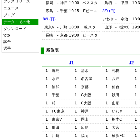
プレスリリース
福岡
-
神戸
19:00
ベススタ
鳥栖
-
甲府
19:
ニュース
広島
-
千葉
19:15
Eピース
8/9 (日)
ブログ
8/9 (日)
いわき
-
今治
18:
データ・その他
東京V
-
川崎
18:00
味スタ
山形
-
栃木C
19:
ダウンロード
toto
長崎
-
京都
19:00
ピースタ
試合
選手
順位表
J1
J2
1
鹿島
1
清水
1
札幌
1
1
水戸
1
名古屋
1
八戸
1
1
浦和
1
京都
1
仙台
1
1
千葉
1
G大阪
1
秋田
1
1
柏
1
C大阪
1
山形
1
1
FC東京
1
神戸
1
いわき
1
1
東京V
1
岡山
1
栃木C
1
1
町田
1
広島
1
大宮
1
1
川崎
1
福岡
1
横浜FC
1