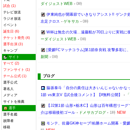
ダイジェストWEB
-
0時
試合 (1)
テレビ放送
伊東純也が開幕節でいきなりアシスト!! ゲン
ラジオ放送
左足クロス
-
ゲキサカ
-
0時
イベント
誕生日 (6)
W杯は無念の欠場…遠藤航が70日ぶりに実戦に復
チケット発売 (4)
ーダイジェストWEB
-
0時
選手出演 (3)
[愛媛FCマッチコラム]第1節奈良戦 攻撃多彩
キャンプ
新聞
-
0時
サイト
すべて (2)
ファンサイト (1)
ブログ
チーム公式 (1)
選手公式
脇坂泰斗「自分の責任は大きいんじゃないかなっ
著名人
1節 vs東京V【試合後コメント】【#無料公開】
-
「
メディア
サイトを推薦
【J2第1節 山形×栃木C】山形は百年構想リー
選手
介は移籍後初ゴール
-
ドメサカブログ
-
1時
NEW
選手名鑑
故障者
モンテ、佐藤GK神セーブ!粘勝ホーム開幕・愛媛
移籍