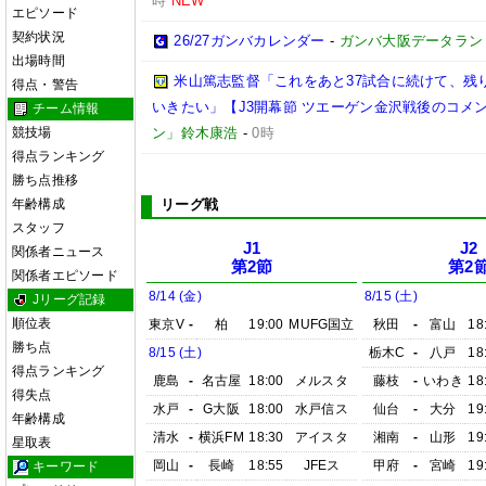
時
NEW
エピソード
契約状況
26/27ガンバカレンダー
-
ガンバ大阪データランド(GA
出場時間
米山篤志監督「これをあと37試合に続けて、残
得点・警告
いきたい」【J3開幕節 ツエーゲン金沢戦後のコメント】(
チーム情報
競技場
ン」鈴木康浩
-
0時
得点ランキング
勝ち点推移
年齢構成
リーグ戦
スタッフ
J1
J2
関係者ニュース
第2節
第2
関係者エピソード
8/14 (金)
8/15 (土)
Jリーグ記録
順位表
東京V
-
柏
19:00
MUFG国立
秋田
-
富山
18
勝ち点
8/15 (土)
栃木C
-
八戸
18
得点ランキング
鹿島
-
名古屋
18:00
メルスタ
藤枝
-
いわき
18
得失点
水戸
-
G大阪
18:00
水戸信ス
仙台
-
大分
19
年齢構成
清水
-
横浜FM
18:30
アイスタ
湘南
-
山形
19
星取表
岡山
-
長崎
18:55
JFEス
甲府
-
宮崎
19
キーワード