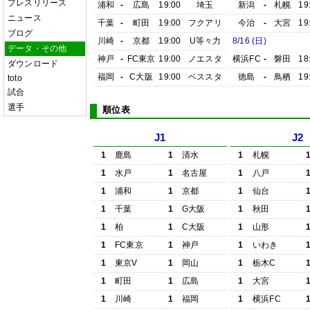
プレスリリース
浦和
-
広島
19:00
埼玉
新潟
-
札幌
19
ニュース
千葉
-
町田
19:00
フクアリ
今治
-
大宮
19
ブログ
川崎
-
京都
19:00
U等々力
8/16 (日)
データ・その他
神戸
-
FC東京
19:00
ノエスタ
横浜FC
-
磐田
18
ダウンロード
福岡
-
C大阪
19:00
ベススタ
徳島
-
鳥栖
19
toto
試合
選手
順位表
J1
J2
1
鹿島
1
清水
1
札幌
1
水戸
1
名古屋
1
八戸
1
浦和
1
京都
1
仙台
1
千葉
1
G大阪
1
秋田
1
柏
1
C大阪
1
山形
1
FC東京
1
神戸
1
いわき
1
東京V
1
岡山
1
栃木C
1
町田
1
広島
1
大宮
1
川崎
1
福岡
1
横浜FC