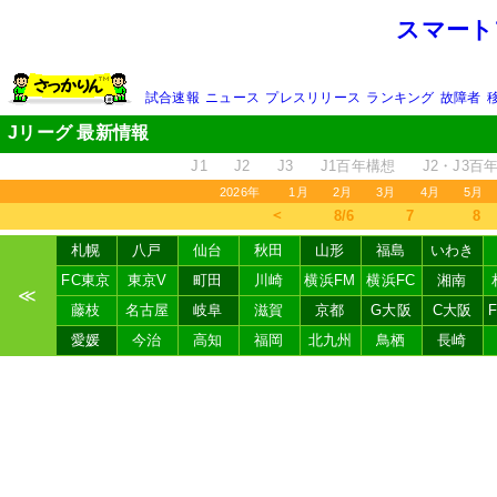
スマート
試合速報
ニュース
プレスリリース
ランキング
故障者
Jリーグ 最新情報
J1
J2
J3
J1百年構想
J2・J3百
2026年
1月
2月
3月
4月
5月
＜
8/6
7
8
札幌
八戸
仙台
秋田
山形
福島
いわき
FC東京
東京V
町田
川崎
横浜FM
横浜FC
湘南
≪
藤枝
名古屋
岐阜
滋賀
京都
G大阪
C大阪
愛媛
今治
高知
福岡
北九州
鳥栖
長崎