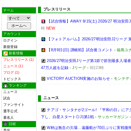
プレスリリース
チーム
【試合情報】AWAY 8/15(土) 2026/27 明治安田
時
NEW
アカウント
【フォトアルバム】2026/27明治安田J2リーグ 第
ログイン
新規登録
【8月9日(日) 讃岐戦】試合後コメント
-
福島ユ
新着情報
プレスリリース (1)
2026/27明治安田Jリーグ第1節で節別最多入場
ニュース (1)
47万人超を記録
-
Jリーグ
-
9日23時
ブログ (1)
VICTORY AUCTION実施のお知らせ
-
モンテデ
トピックス
ランキング
ニュース
ニュース
試合
ファンサイト
チアゴ・サンタナが2ゴール! 『平和の日』に
選手公式
下し、白星スタート◎J1第1戦
-
サッカーマガジン
著名人
日程
W杯は無念の欠場…遠藤航が70日ぶりに実戦復帰
予定