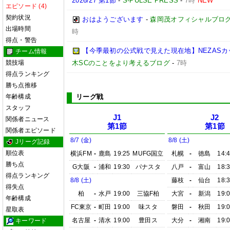
2026/27 第1節
-
S-PULSE PRESS
-
7時
NEW
エピソード (4)
契約状況
おはようございます
-
森岡茂オフィシャルブログ「優
出場時間
時
得点・警告
【今季最初の公式戦で見えた現在地】NEZASカップ 
チーム情報
競技場
木SCのことをより考えるブログ
-
7時
得点ランキング
勝ち点推移
年齢構成
リーグ戦
スタッフ
J1
J2
関係者ニュース
第1節
第1節
関係者エピソード
8/7 (金)
8/8 (土)
Jリーグ記録
順位表
横浜FM
-
鹿島
19:25
MUFG国立
札幌
-
徳島
14:
勝ち点
G大阪
-
浦和
19:30
パナスタ
八戸
-
富山
18:
得点ランキング
8/8 (土)
藤枝
-
仙台
18:
得失点
柏
-
水戸
19:00
三協F柏
大宮
-
新潟
19:
年齢構成
FC東京
-
町田
19:00
味スタ
磐田
-
秋田
19:
星取表
名古屋
-
清水
19:00
豊田ス
大分
-
湘南
19:
キーワード