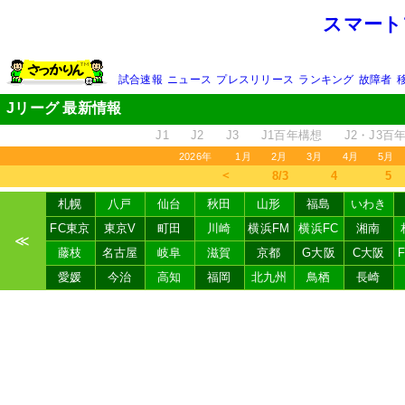
スマート
試合速報
ニュース
プレスリリース
ランキング
故障者
Jリーグ 最新情報
J1
J2
J3
J1百年構想
J2・J3百
2026年
1月
2月
3月
4月
5月
＜
8/3
4
5
札幌
八戸
仙台
秋田
山形
福島
いわき
FC東京
東京V
町田
川崎
横浜FM
横浜FC
湘南
≪
藤枝
名古屋
岐阜
滋賀
京都
G大阪
C大阪
愛媛
今治
高知
福岡
北九州
鳥栖
長崎