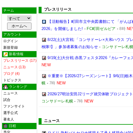
プレスリリース
チーム
【活動報告】町田市立中央図書館にて 「がんば
2026」を開催しました!
-
FC町田ゼルビア
-
8時
NE
アカウント
8/22(土)大宮戦:「コンサドーレ×大和ハウス 
ログイン
検隊!】」参加者募集のお知らせ
-
コンサドーレ札
新規登録
新着情報
9/19(土)大分戦:赤黒フェスタ2026『カレーフ
プレスリリース (17)
NEW
ニュース (13)
ブログ (4)
※重要※【2026/27シーズンシート】9/6(日)
トピックス
幌
-
7時
NEW
ランキング
ニュース
2026/27明治安田J2リーグ就労体験プロジェクト「p
試合
コンサドーレ札幌
-
7時
NEW
ファンサイト
選手公式
著名人
ニュース
日程
予定
ロドリ 急転バルセロナ移籍を了承も移籍金は91