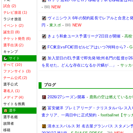
試合 (2)
-
8時
NEW
テレビ放送 (1)
ヴィニシウス 6年の契約延長でレアルと合意と
ラジオ放送
円
-
東スポ
-
8時
NEW
イベント (2)
誕生日 (8)
きょう和倉ユース予選リーグ2日目が開催
-
高校
チケット発売 (6)
選手出演 (2)
FC東京vsFC町田ゼルビアはいつ?何時から?
-
G
キャンプ
加入翌日のEL予選で即先発!欧州名門の監督が
サイト
すべて (10)
を見せた。どんな存在になるか片鱗が…」
-
サッカ
ファンサイト (3)
チーム公式 (2)
選手公式
ブログ
著名人 (1)
2026/27シーズン開幕
-
鹿島の空は燃えているか!
メディア (4)
サイトを推薦
冨安健洋 プレミアリーグ・クリスタルパレス入り
選手
査クリア、一両日中に正式契約
-
footballnet【
選手名鑑
故障者
清水エスパルス 対 名古屋グランパス スタメン予
移籍