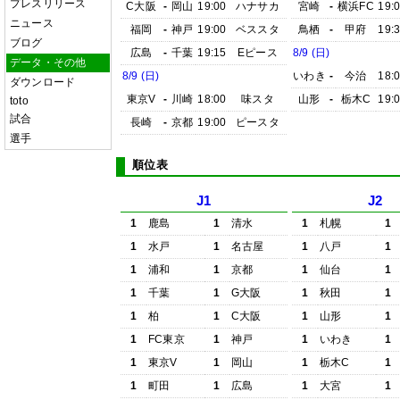
プレスリリース
C大阪
-
岡山
19:00
ハナサカ
宮崎
-
横浜FC
19:
ニュース
福岡
-
神戸
19:00
ベススタ
鳥栖
-
甲府
19:
ブログ
広島
-
千葉
19:15
Eピース
8/9 (日)
データ・その他
8/9 (日)
いわき
-
今治
18:
ダウンロード
東京V
-
川崎
18:00
味スタ
山形
-
栃木C
19:
toto
試合
長崎
-
京都
19:00
ピースタ
選手
順位表
J1
J2
1
鹿島
1
清水
1
札幌
1
1
水戸
1
名古屋
1
八戸
1
1
浦和
1
京都
1
仙台
1
1
千葉
1
G大阪
1
秋田
1
1
柏
1
C大阪
1
山形
1
1
FC東京
1
神戸
1
いわき
1
1
東京V
1
岡山
1
栃木C
1
1
町田
1
広島
1
大宮
1