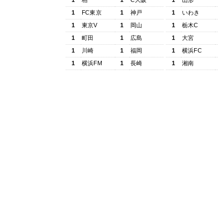
1
柏
1
C大阪
1
山形
1
FC東京
1
神戸
1
いわき
1
東京V
1
岡山
1
栃木C
1
町田
1
広島
1
大宮
1
川崎
1
福岡
1
横浜FC
1
横浜FM
1
長崎
1
湘南