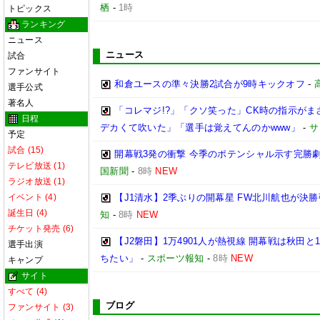
栖
-
1時
トピックス
ランキング
ニュース
ニュース
試合
ファンサイト
和倉ユースの準々決勝2試合が9時キックオフ
-
選手公式
著名人
「コレマジ!?」「クソ笑った」CK時の指示がま
日程
デカくて吹いた」「選手は覚えてんのかwww」
-
サ
予定
試合 (15)
開幕戦3発の衝撃 今季のポテンシャル示す完勝劇
テレビ放送 (1)
国新聞
-
8時
NEW
ラジオ放送 (1)
イベント (4)
【J1清水】2季ぶりの開幕星 FW北川航也が決勝
誕生日 (4)
知
-
8時
NEW
チケット発売 (6)
【J2磐田】1万4901人が熱視線 開幕戦は秋田
選手出演
ちたい」
-
スポーツ報知
-
8時
NEW
キャンプ
サイト
すべて (4)
ブログ
ファンサイト (3)