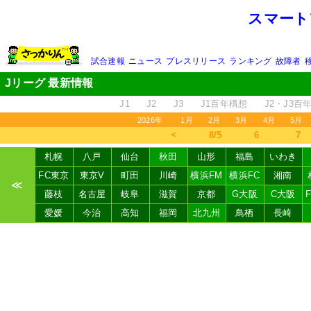
スマート
試合速報
ニュース
プレスリリース
ランキング
故障者
Jリーグ 最新情報
J1
J2
J3
J1百年構想
J2・J3百
2026年
1月
2月
3月
4月
5月
＜
8/5
6
7
札幌
八戸
仙台
秋田
山形
福島
いわき
FC東京
東京V
町田
川崎
横浜FM
横浜FC
湘南
≪
藤枝
名古屋
岐阜
滋賀
京都
G大阪
C大阪
愛媛
今治
高知
福岡
北九州
鳥栖
長崎