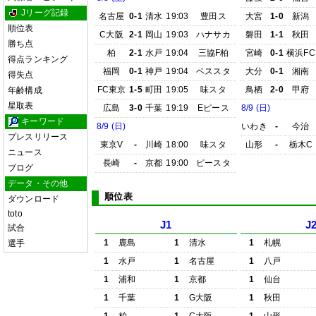
Jリーグ記録
名古屋
0-1
清水
19:03
豊田ス
大宮
1-0
新潟
順位表
C大阪
2-1
岡山
19:03
ハナサカ
磐田
1-1
秋田
勝ち点
柏
2-1
水戸
19:04
三協F柏
宮崎
0-1
横浜FC
得点ランキング
福岡
0-1
神戸
19:04
ベススタ
大分
0-1
湘南
得失点
FC東京
1-5
町田
19:05
味スタ
鳥栖
2-0
甲府
年齢構成
星取表
広島
3-0
千葉
19:19
Eピース
8/9 (日)
キーワード
8/9 (日)
いわき
-
今治
プレスリリース
東京V
-
川崎
18:00
味スタ
山形
-
栃木C
ニュース
長崎
-
京都
19:00
ピースタ
ブログ
データ・その他
順位表
ダウンロード
toto
J1
J
試合
1
鹿島
1
清水
1
札幌
選手
1
水戸
1
名古屋
1
八戸
1
浦和
1
京都
1
仙台
1
千葉
1
G大阪
1
秋田