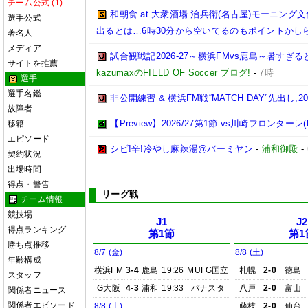
チーム公式 (1)
和朝食 at 大衆酒場 治兵衛(名古屋)モーニ
選手公式
出るとは…6時30分から空いてるのもポイントかし
著名人
メディア
試合観戦記2026-27～横浜FMvs鹿島～暑す
サイトを推薦
kazumaxのFIELD OF Soccer ブログ!
-
7時
選手
選手名鑑
非公開練習 & 横浜FM戦“MATCH DAY”先出し,2026
故障者
【Preview】2026/27第1節 vs川崎フロンターレ(
移籍
エピソード
シビ!辛!冷やし麻辣湯@バーミヤン
-
浦和御殿
-
契約状況
出場時間
得点・警告
リーグ戦
チーム情報
競技場
J1
J2
得点ランキング
第1節
第1
勝ち点推移
8/7 (金)
8/8 (土)
年齢構成
横浜FM
3-4
鹿島
19:26
MUFG国立
札幌
2-0
徳島
スタッフ
G大阪
4-3
浦和
19:33
パナスタ
八戸
2-0
富山
関係者ニュース
関係者エピソード
8/8 (土)
藤枝
2-0
仙台