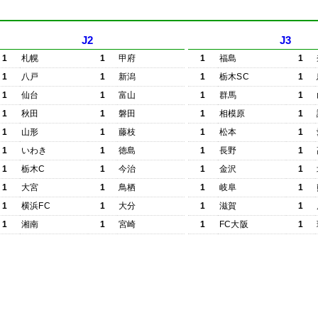
J2
J3
1
札幌
1
甲府
1
福島
1
1
八戸
1
新潟
1
栃木SC
1
1
仙台
1
富山
1
群馬
1
1
秋田
1
磐田
1
相模原
1
1
山形
1
藤枝
1
松本
1
1
いわき
1
徳島
1
長野
1
1
栃木C
1
今治
1
金沢
1
1
大宮
1
鳥栖
1
岐阜
1
1
横浜FC
1
大分
1
滋賀
1
1
湘南
1
宮崎
1
FC大阪
1