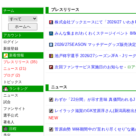
プレスリリース
チーム
株式会社ブックエースにて「2026/27 い
みんな集まれ!わくわくステージイベント 8/8
アカウント
ログイン
2026/27SEASON マッチデーグッズ販売決定
新規登録
新着情報
池戸柊宇選手 2026/27シーズンJFA・Jリ
プレスリリース (35)
次回ファンサービス実施日のお知らせ
-
ロア
ニュース (21)
ブログ (2)
トピックス
ニュース
ランキング
ニュース
わずか「22分間」が示す意味 真価問われるJ
試合
ファンサイト
レイラック滋賀のGK笠原淳さん(新潟高校出身
選手公式
NEW
著名人
日程
菅原由勢 W杯期間中の“至れり尽くせり”な
予定