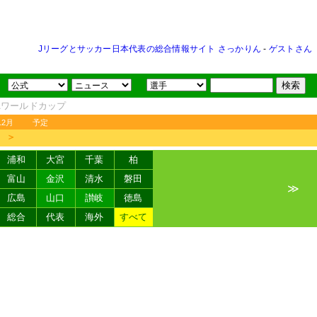
Jリーグとサッカー日本代表の総合情報サイト さっかりん
-
ゲストさん
FAワールドカップ
12月
予定
＞
浦和
大宮
千葉
柏
富山
金沢
清水
磐田
≫
広島
山口
讃岐
徳島
総合
代表
海外
すべて