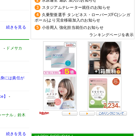
2
水原蓮生 通訳 加入のお知らせ
3
スタジアムナレーター就任のお知らせ
4
久乗聖亜選手 タンピネス・ローバーズFC(シンガ
ポール)より完全移籍加入のお知らせ
続きを見る
5
小谷周人 強化担当就任のお知らせ
ランキングページを表示
」
-
ドメサカ
自身には責任が
ce】
-
ャーナル」鈴木
続きを見る