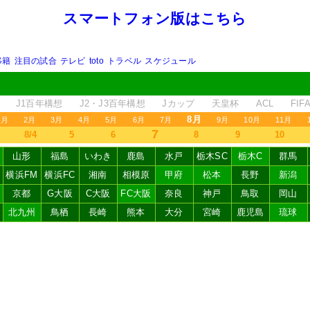
スマートフォン版はこちら
移籍
注目の試合
テレビ
toto
トラベル
スケジュール
J1百年構想
J2・J3百年構想
Jカップ
天皇杯
ACL
FI
8月
1月
2月
3月
4月
5月
6月
7月
9月
10月
11月
7
8/4
5
6
8
9
10
山形
福島
いわき
鹿島
水戸
栃木SC
栃木C
群馬
横浜FM
横浜FC
湘南
相模原
甲府
松本
長野
新潟
京都
G大阪
C大阪
FC大阪
奈良
神戸
鳥取
岡山
北九州
鳥栖
長崎
熊本
大分
宮崎
鹿児島
琉球