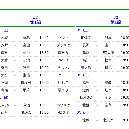
J2
J3
第1節
第1節
8 (土)
8/8 (土)
札幌
-
徳島
14:45
プレド
相模原
-
熊本
18:0
八戸
-
富山
18:30
プラスタ
長野
-
山口
18:0
藤枝
-
仙台
18:30
藤枝サ
鳥取
-
FC大阪
19:0
大宮
-
新潟
19:00
NACK
高知
-
松本
19:0
磐田
-
秋田
19:00
ヤマハ
鹿児島
-
群馬
19:0
大分
-
湘南
19:00
クラド
8/9 (日)
宮崎
-
横浜FC
19:00
いちご
福島
-
讃岐
18:0
鳥栖
-
甲府
19:30
駅スタ
滋賀
-
岐阜
18:3
9 (日)
栃木SC
-
金沢
19:0
いわき
-
今治
18:00
ハワスタ
愛媛
-
奈良
19:0
山形
-
栃木C
19:00
NDスタ
9/9 (水)
琉球
-
北九州
19:0