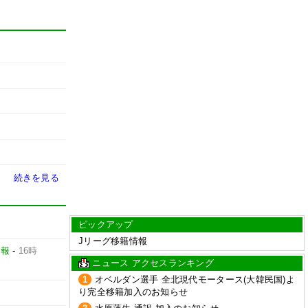
続きを見る
ピックアップ
Jリーグ移籍情報
日報
-
16時
ニュース アクセスランキング
1
オベルダン選手 全北現代モータース(大韓民国)よ
り完全移籍加入のお知らせ