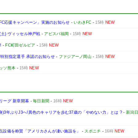
わきFC応援キャンペーン」実施のお知らせ
-
いわきFC
-
15時
NEW
(土) ヴィッセル神戸戦
-
アビスパ福岡
-
15時
NEW
!
-
FC町田ゼルビア
-
15時
NEW
ーグ特別指定選手 承認のお知らせ
-
ファジアーノ岡山
-
15時
NEW
ッソ熊本
-
15時
NEW
リーグ 新章開幕
-
毎日新聞
-
16時
NEW
)3年ぶりJ3へ!異色のキャリアを歩む37歳の「やめない力」とは ?
-
新潟
拠点設備を称賛「アメリカさんが凄い施設を」
-
スポニチ
-
16時
NEW