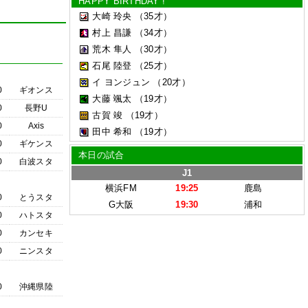
HAPPY BIRTHDAY !
大崎 玲央
（35才）
村上 昌謙
（34才）
荒木 隼人
（30才）
石尾 陸登
（25才）
イ ヨンジュン
（20才）
0
ギオンス
大藤 颯太
（19才）
0
長野U
古賀 竣
（19才）
0
Axis
田中 希和
（19才）
0
ギケンス
本日の試合
0
白波スタ
J1
横浜FM
19:25
鹿島
0
とうスタ
G大阪
19:30
浦和
0
ハトスタ
0
カンセキ
0
ニンスタ
0
沖縄県陸