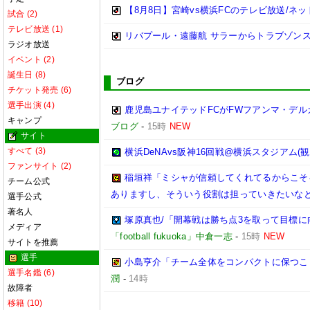
【8月8日】宮崎vs横浜FCのテレビ放送/ネッ
試合 (2)
テレビ放送 (1)
リバプール・遠藤航 サラーからトラブゾン
ラジオ放送
イベント (2)
誕生日 (8)
ブログ
チケット発売 (6)
選手出演 (4)
鹿児島ユナイテッドFCがFWフアンマ・デル
キャンプ
ブログ
-
15時
NEW
サイト
すべて (3)
横浜DeNAvs阪神16回戦@横浜スタジアム(観
ファンサイト (2)
稲垣祥「ミシャが信頼してくれてるからこそ
チーム公式
ありますし、そういう役割は担っていきたいなと
選手公式
著名人
塚原真也/「開幕戦は勝ち点3を取って目標に向
メディア
「football fukuoka」中倉一志
-
15時
NEW
サイトを推薦
選手
小島亨介「チーム全体をコンパクトに保つことが
選手名鑑 (6)
潤
-
14時
故障者
移籍 (10)