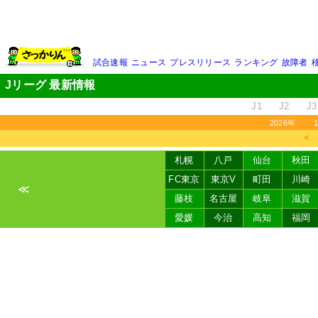
試合速報
ニュース
プレスリリース
ランキング
故障者
Jリーグ 最新情報
J1
J2
J3
2026年
＜
札幌
八戸
仙台
秋田
FC東京
東京V
町田
川崎
≪
藤枝
名古屋
岐阜
滋賀
愛媛
今治
高知
福岡