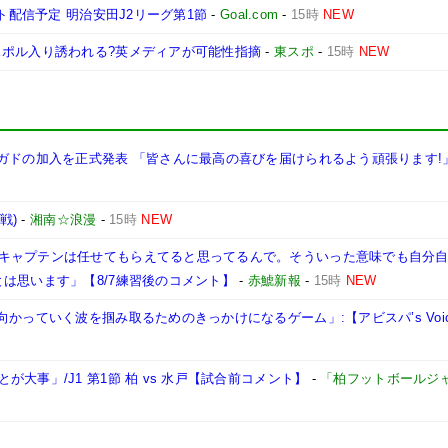
ト配信予定 明治安田J2リーグ第1節
-
Goal.com
-
15時
NEW
スポル入り誘われる?英メディアが可能性指摘
-
東スポ
-
15時
NEW
ガドの加入を正式発表 「皆さんに最高の喜びを届けられるよう頑張ります!
戦)
-
湘南☆浪漫
-
15時
NEW
キャプテンは任せてもらえてると思ってるんで。そういった意味でも自分
は思います」【8/7練習後のコメント】
-
赤鯱新報
-
15時
NEW
かっていく波を掴み取るためのきっかけになるゲーム」:【アビスパ’s Voi
大事」/J1 第1節 柏 vs 水戸【試合前コメント】
-
「柏フットボールジ