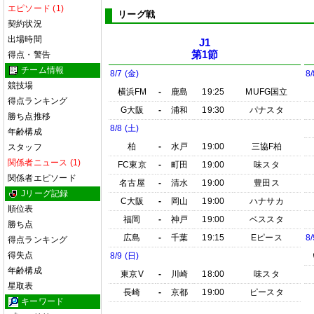
エピソード (1)
リーグ戦
契約状況
出場時間
J1
第1節
得点・警告
チーム情報
8/7 (金)
8/
競技場
横浜FM
-
鹿島
19:25
MUFG国立
得点ランキング
G大阪
-
浦和
19:30
パナスタ
勝ち点推移
8/8 (土)
年齢構成
柏
-
水戸
19:00
三協F柏
スタッフ
関係者ニュース (1)
FC東京
-
町田
19:00
味スタ
関係者エピソード
名古屋
-
清水
19:00
豊田ス
Jリーグ記録
C大阪
-
岡山
19:00
ハナサカ
順位表
福岡
-
神戸
19:00
ベススタ
勝ち点
広島
-
千葉
19:15
Eピース
8/
得点ランキング
得失点
8/9 (日)
年齢構成
東京V
-
川崎
18:00
味スタ
星取表
長崎
-
京都
19:00
ピースタ
キーワード