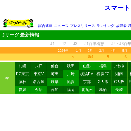
スマート
試合速報
ニュース
プレスリリース
ランキング
故障者
Jリーグ 最新情報
J1
J2
J3
J1百年構想
J2・J3百
2026年
1月
2月
3月
4月
5月
＜
8/4
5
6
札幌
八戸
仙台
秋田
山形
福島
いわき
FC東京
東京V
町田
川崎
横浜FM
横浜FC
湘南
≪
藤枝
名古屋
岐阜
滋賀
京都
G大阪
C大阪
愛媛
今治
高知
福岡
北九州
鳥栖
長崎