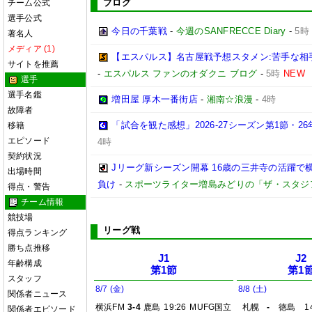
ブログ
チーム公式
選手公式
今日の千葉戦
-
今週のSANFRECCE Diary
-
5時
著名人
メディア (1)
【エスパルス】名古屋戦予想スタメン:苦手な相
サイトを推薦
-
エスパルス ファンのオダクニ ブログ
-
5時
NEW
選手
選手名鑑
増田屋 厚木一番街店
-
湘南☆浪漫
-
4時
故障者
「試合を観た感想」2026-27シーズン第1節・26年
移籍
エピソード
4時
契約状況
Jリーグ新シーズン開幕 16歳の三井寺の活躍で
出場時間
負け
-
スポーツライター増島みどりの「ザ・スタジ
得点・警告
チーム情報
競技場
リーグ戦
得点ランキング
勝ち点推移
J1
J2
年齢構成
第1節
第1
スタッフ
8/7 (金)
8/8 (土)
関係者ニュース
横浜FM
3-4
鹿島
19:26
MUFG国立
札幌
-
徳島
1
関係者エピソード