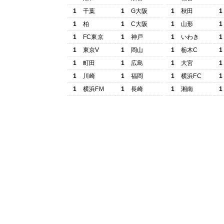
1
千葉
1
G大阪
1
秋田
1
1
柏
1
C大阪
1
山形
1
1
FC東京
1
神戸
1
いわき
1
1
東京V
1
岡山
1
栃木C
1
1
町田
1
広島
1
大宮
1
1
川崎
1
福岡
1
横浜FC
1
1
横浜FM
1
長崎
1
湘南
1