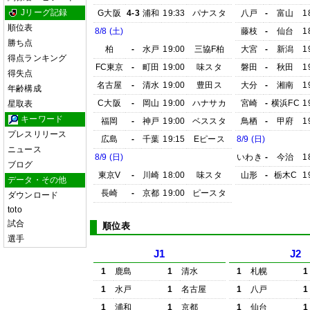
Jリーグ記録
G大阪
4-3
浦和
19:33
パナスタ
八戸
-
富山
1
順位表
8/8 (土)
藤枝
-
仙台
1
勝ち点
柏
-
水戸
19:00
三協F柏
大宮
-
新潟
1
得点ランキング
FC東京
-
町田
19:00
味スタ
磐田
-
秋田
1
得失点
名古屋
-
清水
19:00
豊田ス
大分
-
湘南
1
年齢構成
C大阪
-
岡山
19:00
ハナサカ
宮崎
-
横浜FC
1
星取表
キーワード
福岡
-
神戸
19:00
ベススタ
鳥栖
-
甲府
1
プレスリリース
広島
-
千葉
19:15
Eピース
8/9 (日)
ニュース
8/9 (日)
いわき
-
今治
1
ブログ
東京V
-
川崎
18:00
味スタ
山形
-
栃木C
1
データ・その他
長崎
-
京都
19:00
ピースタ
ダウンロード
toto
試合
順位表
選手
J1
J2
1
鹿島
1
清水
1
札幌
1
1
水戸
1
名古屋
1
八戸
1
1
浦和
1
京都
1
仙台
1