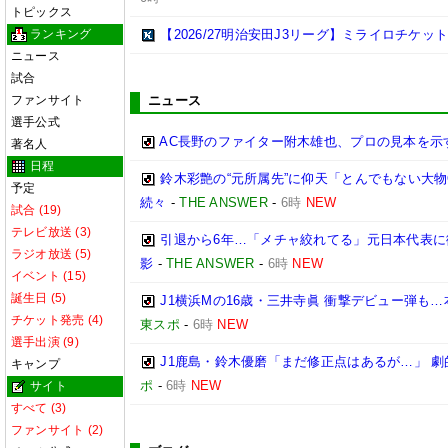
トピックス
ランキング
【2026/27明治安田J3リーグ】ミライロチケ
ニュース
試合
ファンサイト
ニュース
選手公式
AC長野のファイター附木雄也、プロの見本を示
著名人
日程
鈴木彩艶の“元所属先”に仰天「とんでもない大物
予定
続々
-
THE ANSWER
-
6時
NEW
試合 (19)
テレビ放送 (3)
引退から6年…「メチャ絞れてる」元日本代表に
ラジオ放送 (5)
影
-
THE ANSWER
-
6時
NEW
イベント (15)
誕生日 (5)
J1横浜Mの16歳・三井寺眞 衝撃デビュー弾も
チケット発売 (4)
東スポ
-
6時
NEW
選手出演 (9)
J1鹿島・鈴木優磨「まだ修正点はあるが…」 劇
キャンプ
ポ
-
6時
NEW
サイト
すべて (3)
ファンサイト (2)