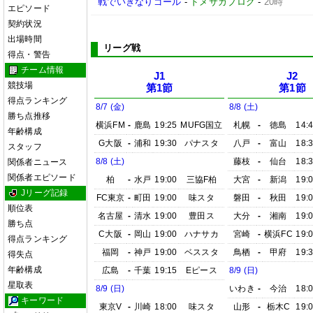
戦でいきなりゴール
-
ドメサカブログ
-
20時
エピソード
契約状況
出場時間
リーグ戦
得点・警告
チーム情報
J1
J2
競技場
第1節
第1節
得点ランキング
8/7 (金)
8/8 (土)
勝ち点推移
横浜FM
-
鹿島
19:25
MUFG国立
札幌
-
徳島
14:
年齢構成
G大阪
-
浦和
19:30
パナスタ
八戸
-
富山
18:
スタッフ
8/8 (土)
藤枝
-
仙台
18:
関係者ニュース
関係者エピソード
柏
-
水戸
19:00
三協F柏
大宮
-
新潟
19:
Jリーグ記録
FC東京
-
町田
19:00
味スタ
磐田
-
秋田
19:
順位表
名古屋
-
清水
19:00
豊田ス
大分
-
湘南
19:
勝ち点
C大阪
-
岡山
19:00
ハナサカ
宮崎
-
横浜FC
19:
得点ランキング
福岡
-
神戸
19:00
ベススタ
鳥栖
-
甲府
19:
得失点
年齢構成
広島
-
千葉
19:15
Eピース
8/9 (日)
星取表
8/9 (日)
いわき
-
今治
18:
キーワード
東京V
-
川崎
18:00
味スタ
山形
-
栃木C
19: