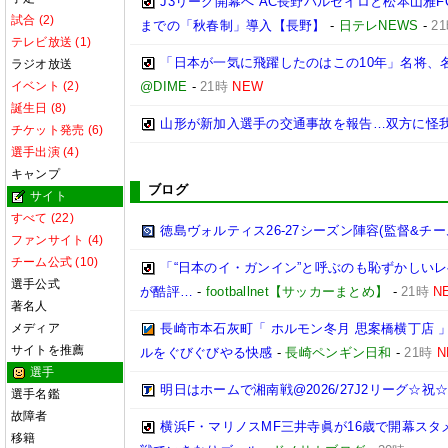
J3リーグ開幕へ AC長野パルセイロと松本山雅F
試合 (2)
までの「秋春制」導入【長野】
-
日テレNEWS
-
2
テレビ放送 (1)
「日本が一気に飛躍したのはこの10年」名将、
ラジオ放送
イベント (2)
@DIME
-
21時
NEW
誕生日 (8)
山形が新加入選手の交通事故を報告…双方に怪
チケット発売 (6)
選手出演 (4)
キャンプ
ブログ
サイト
すべて (22)
徳島ヴォルティス26-27シーズン陣容(監督&チー
ファンサイト (4)
チーム公式 (10)
「“日本のイ・ガンイン”と呼ぶのも恥ずかしいレ
選手公式
が酷評…
-
footballnet【サッカーまとめ】
-
21時
N
著名人
メディア
長崎市本石灰町「 ホルモン冬月 思案橋横丁店 
サイトを推薦
ルをぐびぐびやる快感
-
長崎ペンギン日和
-
21時
N
選手
明日はホームで湘南戦@2026/27J2リーグ☆祝☆開
選手名鑑
故障者
横浜F・マリノスMF三井寺眞が16歳で開幕スタ
移籍