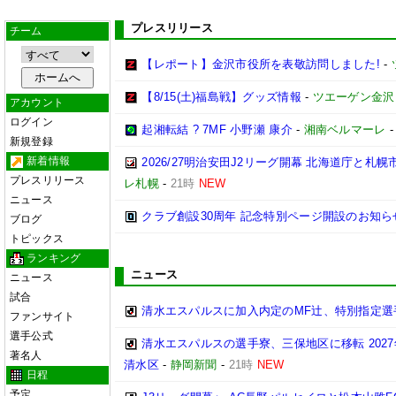
プレスリリース
チーム
【レポート】金沢市役所を表敬訪問しました!
-
【8/15(土)福島戦】グッズ情報
-
ツエーゲン金沢
アカウント
ログイン
起湘転結 ? 7MF 小野瀬 康介
-
湘南ベルマーレ
新規登録
新着情報
2026/27明治安田J2リーグ開幕 北海道庁と
プレスリリース
レ札幌
-
21時
NEW
ニュース
クラブ創設30周年 記念特別ページ開設のお知ら
ブログ
トピックス
ランキング
ニュース
ニュース
試合
清水エスパルスに加入内定のMF辻、特別指定選
ファンサイト
選手公式
清水エスパルスの選手寮、三保地区に移転 202
著名人
清水区
-
静岡新聞
-
21時
NEW
日程
予定