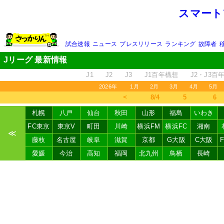
スマート
試合速報
ニュース
プレスリリース
ランキング
故障者
Jリーグ 最新情報
J1
J2
J3
J1百年構想
J2・J3百
2026年
1月
2月
3月
4月
5月
＜
8/4
5
6
札幌
八戸
仙台
秋田
山形
福島
いわき
FC東京
東京V
町田
川崎
横浜FM
横浜FC
湘南
≪
藤枝
名古屋
岐阜
滋賀
京都
G大阪
C大阪
愛媛
今治
高知
福岡
北九州
鳥栖
長崎