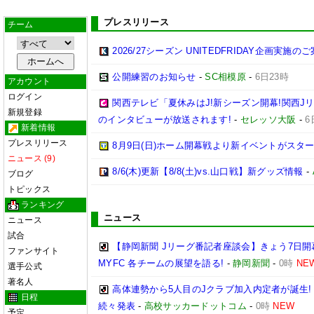
プレスリリース
チーム
2026/27シーズン UNITEDFRIDAY企画実施の
公開練習のお知らせ
-
SC相模原
-
6日23時
アカウント
ログイン
関西テレビ「夏休みはJ!新シーズン開幕!関西J
新規登録
のインタビューが放送されます!
-
セレッソ大阪
-
6
新着情報
プレスリリース
8月9日(日)ホーム開幕戦より新イベントがスター
ニュース (9)
8/6(木)更新【8/8(土)vs.山口戦】新グッズ情報
-
ブログ
トピックス
ランキング
ニュース
ニュース
試合
【静岡新聞 Jリーグ番記者座談会】きょう7日開
ファンサイト
MYFC 各チームの展望を語る!
-
静岡新聞
-
0時
NE
選手公式
著名人
高体連勢から5人目のJクラブ加入内定者が誕生!
日程
続々発表
-
高校サッカードットコム
-
0時
NEW
予定