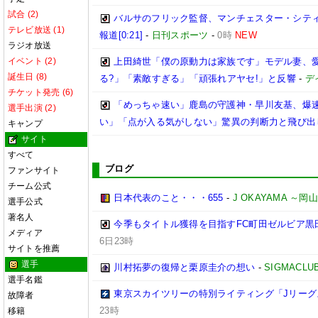
試合 (2)
バルサのフリック監督、マンチェスター・シティ
テレビ放送 (1)
報道[0:21]
-
日刊スポーツ
-
0時
NEW
ラジオ放送
イベント (2)
上田綺世「僕の原動力は家族です」モデル妻、
誕生日 (8)
る?」「素敵すぎる」「頑張れアヤセ!」と反響
-
デ
チケット発売 (6)
「めっちゃ速い」鹿島の守護神・早川友基、爆速
選手出演 (2)
い」「点が入る気がしない」驚異の判断力と飛び出
キャンプ
サイト
すべて
ブログ
ファンサイト
チーム公式
日本代表のこと・・・655
-
J OKAYAMA 
選手公式
著名人
今季もタイトル獲得を目指すFC町田ゼルビア黒
メディア
6日23時
サイトを推薦
選手
川村拓夢の復帰と栗原圭介の想い
-
SIGMACLU
選手名鑑
東京スカイツリーの特別ライティング「Jリーグ
故障者
23時
移籍