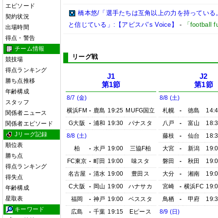
エピソード
橋本悠/「選手たちは互角以上の力を持っている
契約状況
と信じている」:【アビスパ’s Voice】
-
「footbal
出場時間
得点・警告
チーム情報
リーグ戦
競技場
得点ランキング
J1
J2
勝ち点推移
第1節
第1節
年齢構成
8/7 (金)
8/8 (土)
スタッフ
横浜FM
-
鹿島
19:25
MUFG国立
札幌
-
徳島
14:
関係者ニュース
G大阪
-
浦和
19:30
パナスタ
八戸
-
富山
18:
関係者エピソード
Jリーグ記録
8/8 (土)
藤枝
-
仙台
18:
順位表
柏
-
水戸
19:00
三協F柏
大宮
-
新潟
19:
勝ち点
FC東京
-
町田
19:00
味スタ
磐田
-
秋田
19:
得点ランキング
名古屋
-
清水
19:00
豊田ス
大分
-
湘南
19:
得失点
C大阪
-
岡山
19:00
ハナサカ
宮崎
-
横浜FC
19:
年齢構成
星取表
福岡
-
神戸
19:00
ベススタ
鳥栖
-
甲府
19:
キーワード
広島
-
千葉
19:15
Eピース
8/9 (日)