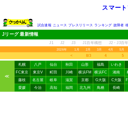
スマート
試合速報
ニュース
プレスリリース
ランキング
故障者
Jリーグ 最新情報
J1
J2
J3
J1百年構想
J2・J3百
2026年
1月
2月
3月
4月
5月
＜
8/3
4
5
札幌
八戸
仙台
秋田
山形
福島
いわき
FC東京
東京V
町田
川崎
横浜FM
横浜FC
湘南
≪
藤枝
名古屋
岐阜
滋賀
京都
G大阪
C大阪
愛媛
今治
高知
福岡
北九州
鳥栖
長崎