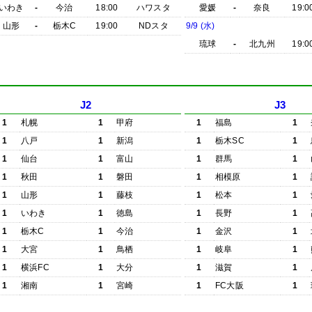
いわき
-
今治
18:00
ハワスタ
愛媛
-
奈良
19:0
山形
-
栃木C
19:00
NDスタ
9/9 (水)
琉球
-
北九州
19:0
J2
J3
1
札幌
1
甲府
1
福島
1
1
八戸
1
新潟
1
栃木SC
1
1
仙台
1
富山
1
群馬
1
1
秋田
1
磐田
1
相模原
1
1
山形
1
藤枝
1
松本
1
1
いわき
1
徳島
1
長野
1
1
栃木C
1
今治
1
金沢
1
1
大宮
1
鳥栖
1
岐阜
1
1
横浜FC
1
大分
1
滋賀
1
1
湘南
1
宮崎
1
FC大阪
1