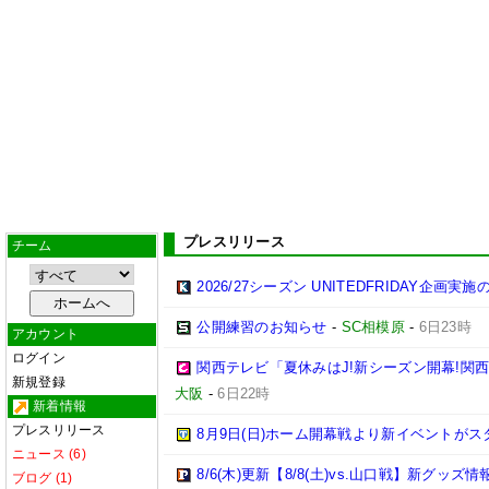
プレスリリース
チーム
2026/27シーズン UNITEDFRIDAY企画実
公開練習のお知らせ
-
SC相模原
-
6日23時
アカウント
ログイン
関西テレビ「夏休みはJ!新シーズン開幕!関
新規登録
大阪
-
6日22時
新着情報
プレスリリース
8月9日(日)ホーム開幕戦より新イベントがス
ニュース (6)
8/6(木)更新【8/8(土)vs.山口戦】新グッズ情
ブログ (1)