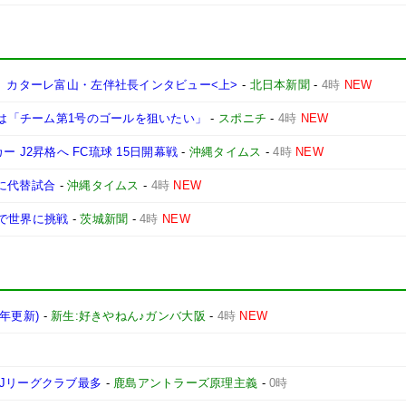
」 カターレ富山・左伴社長インタビュー<上>
-
北日本新聞
-
4時
NEW
月は「チーム第1号のゴールを狙いたい」
-
スポニチ
-
4時
NEW
ッカー J2昇格へ FC琉球 15日開幕戦
-
沖縄タイムス
-
4時
NEW
日に代替試合
-
沖縄タイムス
-
4時
NEW
で世界に挑戦
-
茨城新聞
-
4時
NEW
6年更新)
-
新生:好きやねん♪ガンバ大阪
-
4時
NEW
Jリーグクラブ最多
-
鹿島アントラーズ原理主義
-
0時