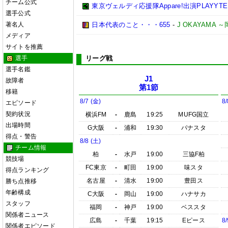
チーム公式
東京ヴェルディ応援隊Appare!出演PLAYYTE P
選手公式
著名人
日本代表のこと・・・655
-
J OKAYAMA
メディア
サイトを推薦
選手
リーグ戦
選手名鑑
J1
故障者
第1節
移籍
8/7 (金)
8/
エピソード
契約状況
横浜FM
-
鹿島
19:25
MUFG国立
出場時間
G大阪
-
浦和
19:30
パナスタ
得点・警告
8/8 (土)
チーム情報
柏
-
水戸
19:00
三協F柏
競技場
FC東京
-
町田
19:00
味スタ
得点ランキング
名古屋
-
清水
19:00
豊田ス
勝ち点推移
年齢構成
C大阪
-
岡山
19:00
ハナサカ
スタッフ
福岡
-
神戸
19:00
ベススタ
関係者ニュース
広島
-
千葉
19:15
Eピース
8/
関係者エピソード