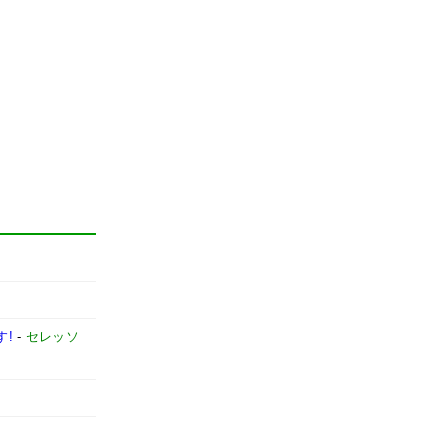
す!
-
セレッソ