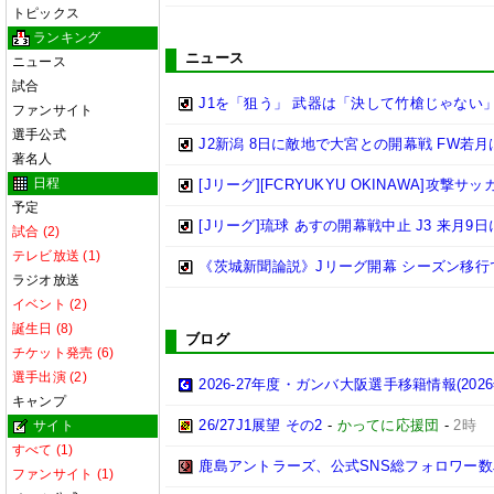
トピックス
ランキング
ニュース
ニュース
試合
J1を「狙う」 武器は「決して竹槍じゃない
ファンサイト
選手公式
J2新潟 8日に敵地で大宮との開幕戦 FW若
著名人
日程
[Jリーグ][FCRYUKYU OKINAWA]攻撃サ
予定
[Jリーグ]琉球 あすの開幕戦中止 J3 来月9
試合 (2)
テレビ放送 (1)
《茨城新聞論説》Jリーグ開幕 シーズン移行
ラジオ放送
イベント (2)
誕生日 (8)
ブログ
チケット発売 (6)
選手出演 (2)
2026-27年度・ガンバ大阪選手移籍情報(202
キャンプ
26/27J1展望 その2
-
かってに応援団
-
2時
サイト
すべて (1)
鹿島アントラーズ、公式SNS総フォロワー数
ファンサイト (1)