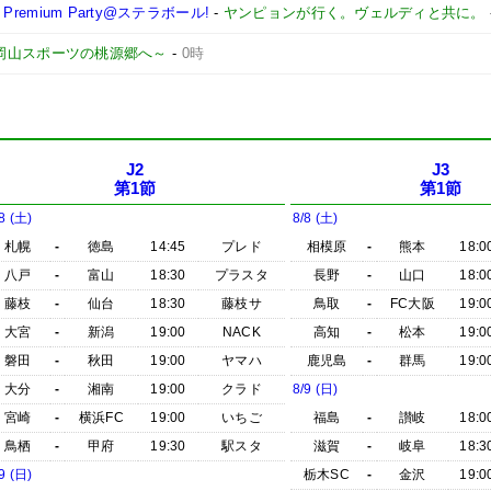
remium Party@ステラボール!
-
ヤンピョンが行く。ヴェルディと共に。
 ～岡山スポーツの桃源郷へ～
-
0時
J2
J3
第1節
第1節
8 (土)
8/8 (土)
札幌
-
徳島
14:45
プレド
相模原
-
熊本
18:0
八戸
-
富山
18:30
プラスタ
長野
-
山口
18:0
藤枝
-
仙台
18:30
藤枝サ
鳥取
-
FC大阪
19:0
大宮
-
新潟
19:00
NACK
高知
-
松本
19:0
磐田
-
秋田
19:00
ヤマハ
鹿児島
-
群馬
19:0
大分
-
湘南
19:00
クラド
8/9 (日)
宮崎
-
横浜FC
19:00
いちご
福島
-
讃岐
18:0
鳥栖
-
甲府
19:30
駅スタ
滋賀
-
岐阜
18:3
9 (日)
栃木SC
-
金沢
19:0