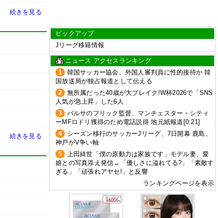
続きを見る
ピックアップ
Jリーグ移籍情報
ニュース アクセスランキング
1
韓国サッカー協会、外国人審判員に性的接待か 韓
国放送局が独占報道として伝える
2
無所属だった40歳が大ブレイク!W杯2026で「SNS
人気が急上昇」した6人
3
バルサのフリック監督、マンチェスター・シティ
ーMFロドリ獲得のため電話説得 地元紙報道[0:21]
4
シーズン移行のサッカーJリーグ、7日開幕 鹿島、
続きを見る
神戸がV争い軸
5
上田綺世「僕の原動力は家族です」モデル妻、愛
娘との写真添え発信→「優しさに溢れてる?」「素敵す
ぎる」「頑張れアヤセ!」と反響
ランキングページを表示