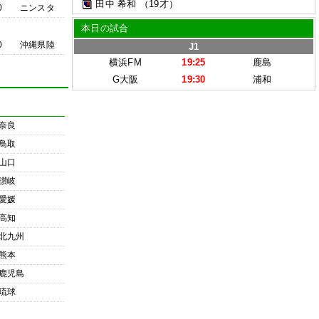
田中 希和
（19才）
0
ニンスタ
本日の試合
0
沖縄県陸
J1
横浜FM
19:25
鹿島
G大阪
19:30
浦和
奈良
鳥取
山口
讃岐
愛媛
高知
北九州
熊本
鹿児島
琉球