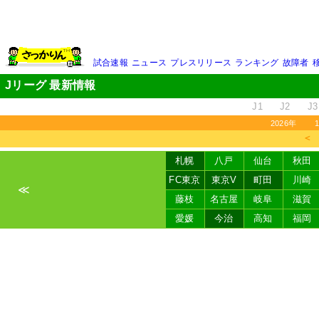
試合速報
ニュース
プレスリリース
ランキング
故障者
Jリーグ 最新情報
J1
J2
J3
2026年
＜
札幌
八戸
仙台
秋田
FC東京
東京V
町田
川崎
≪
藤枝
名古屋
岐阜
滋賀
愛媛
今治
高知
福岡