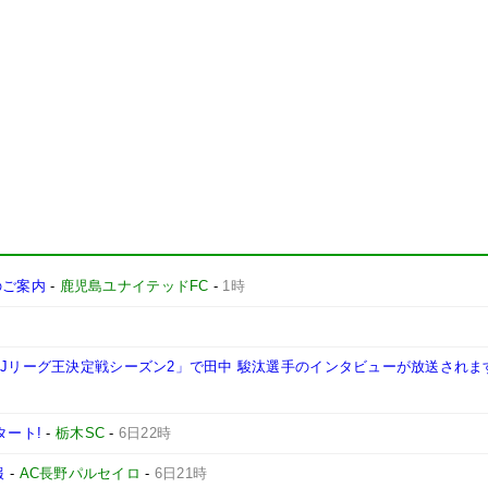
施のご案内
-
鹿児島ユナイテッドFC
-
1時
西Jリーグ王決定戦シーズン2」で田中 駿汰選手のインタビューが放送されま
タート!
-
栃木SC
-
6日22時
報
-
AC長野パルセイロ
-
6日21時