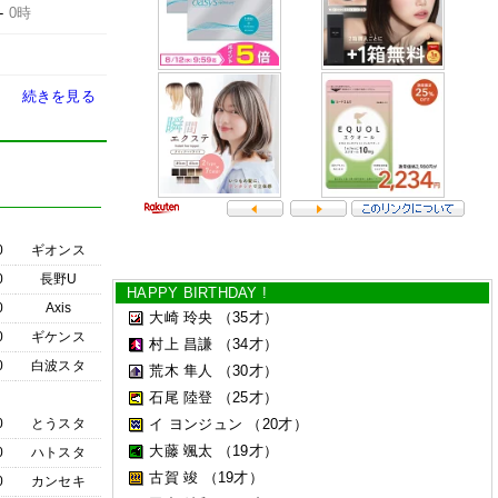
-
0時
続きを見る
0
ギオンス
0
長野U
HAPPY BIRTHDAY !
0
Axis
大崎 玲央
（35才）
0
ギケンス
村上 昌謙
（34才）
0
白波スタ
荒木 隼人
（30才）
石尾 陸登
（25才）
0
とうスタ
イ ヨンジュン
（20才）
大藤 颯太
（19才）
0
ハトスタ
古賀 竣
（19才）
0
カンセキ