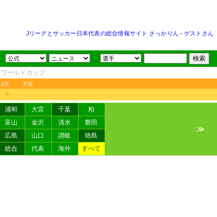
Jリーグとサッカー日本代表の総合情報サイト さっかりん
-
ゲストさん
FAワールドカップ
12月
予定
＞
浦和
大宮
千葉
柏
富山
金沢
清水
磐田
≫
広島
山口
讃岐
徳島
総合
代表
海外
すべて