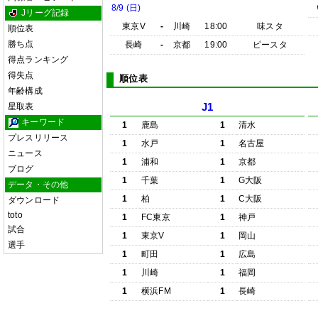
8/9 (日)
Jリーグ記録
東京V
-
川崎
18:00
味スタ
順位表
勝ち点
長崎
-
京都
19:00
ピースタ
得点ランキング
得失点
順位表
年齢構成
星取表
J1
キーワード
1
鹿島
1
清水
プレスリリース
1
水戸
1
名古屋
ニュース
1
浦和
1
京都
ブログ
1
千葉
1
G大阪
データ・その他
1
柏
1
C大阪
ダウンロード
toto
1
FC東京
1
神戸
試合
1
東京V
1
岡山
選手
1
町田
1
広島
1
川崎
1
福岡
1
横浜FM
1
長崎