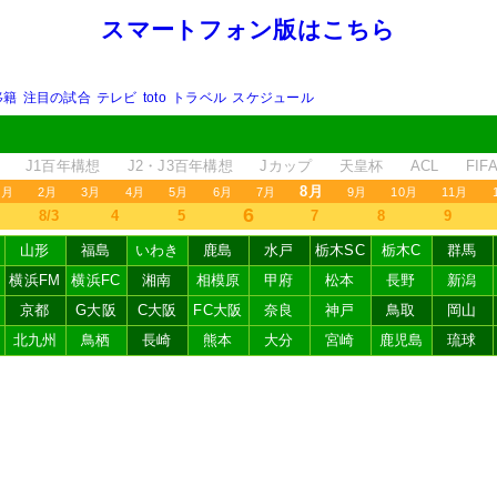
スマートフォン版はこちら
移籍
注目の試合
テレビ
toto
トラベル
スケジュール
J1百年構想
J2・J3百年構想
Jカップ
天皇杯
ACL
FI
8月
1月
2月
3月
4月
5月
6月
7月
9月
10月
11月
6
8/3
4
5
7
8
9
山形
福島
いわき
鹿島
水戸
栃木SC
栃木C
群馬
横浜FM
横浜FC
湘南
相模原
甲府
松本
長野
新潟
京都
G大阪
C大阪
FC大阪
奈良
神戸
鳥取
岡山
北九州
鳥栖
長崎
熊本
大分
宮崎
鹿児島
琉球