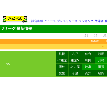
試合速報
ニュース
プレスリリース
ランキング
故障者
Jリーグ 最新情報
J1
J2
J3
2026年
＜
札幌
八戸
仙台
秋田
FC東京
東京V
町田
川崎
≪
藤枝
名古屋
岐阜
滋賀
愛媛
今治
高知
福岡