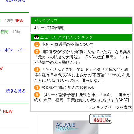
続きを見る
ピックアップ
ツ
-
12時
NEW
Jリーグ移籍情報
売新聞
-
12時
ニュース アクセスランキング
1
小倉 幸成選手の怪我について
一本“スーパー
2
川口春奈が”授かり婚”前に見せていた気になる異変
「元カレの試合で大号泣」「SNSの空白期間」「テレ
ビ番組でのぶっ飛びぶり」
W
3
「たくさんミスをしている」イタリア超名門が獲
得を狙う日本代表GKにまさかの“不要論”「それらを見
た人はどれだけいるのか。誰もいない」
4
水原蓮生 通訳 加入のお知らせ
続きを見る
5
【Jリーグ記者予想】鹿島と神戸「本命」…町田が
続く 水戸、福岡、千葉は厳しい戦いになりそう[4:57]
ランキングページを表示
時
NEW