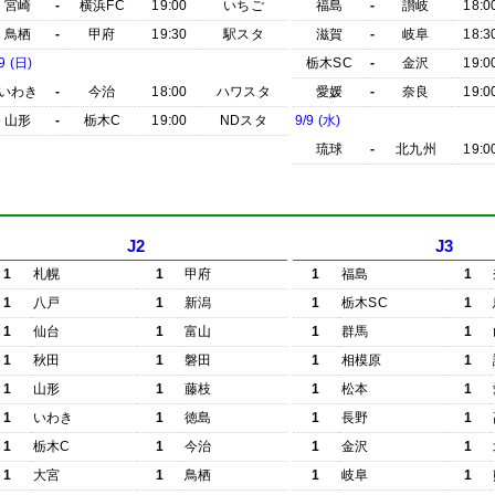
宮崎
-
横浜FC
19:00
いちご
福島
-
讃岐
18:0
鳥栖
-
甲府
19:30
駅スタ
滋賀
-
岐阜
18:3
9 (日)
栃木SC
-
金沢
19:0
いわき
-
今治
18:00
ハワスタ
愛媛
-
奈良
19:0
山形
-
栃木C
19:00
NDスタ
9/9 (水)
琉球
-
北九州
19:0
J2
J3
1
札幌
1
甲府
1
福島
1
1
八戸
1
新潟
1
栃木SC
1
1
仙台
1
富山
1
群馬
1
1
秋田
1
磐田
1
相模原
1
1
山形
1
藤枝
1
松本
1
1
いわき
1
徳島
1
長野
1
1
栃木C
1
今治
1
金沢
1
1
大宮
1
鳥栖
1
岐阜
1