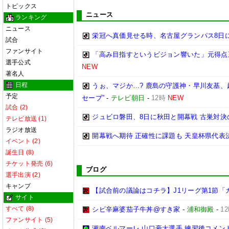
トピックス
ニュース
ランキング
ニュース
栄冠へ真価見せる時、名古屋グランパス8日
試合
ファンサイト
「高み目指すというビジョン響いた」元得点
選手公式
NEW
著名人
日程
うぉ、マジか…? 鹿島の守護神・早川友基、
予定
セーブ”
-
テレビ朝日
-
12時
NEW
試合 (2)
ジュビロ磐田、8日に秋田と開幕戦 古巣対決
テレビ放送 (1)
ラジオ放送
開幕戦へ期待 正確性に課題も 天皇杯県代表決
イベント (2)
誕生日 (8)
チケット発売 (6)
ブログ
選手出演 (2)
キャンプ
【試合前の議論はコチラ】J1リーグ第1節「
サイト
すべて (8)
シビ辛麻婆茄子牛丼@すき家
-
浦和御殿
-
1
ファンサイト (5)
湘南ベルマーレ 山口豪太選手 練習後コメント@馬入