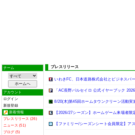
プレスリリース
チーム
いわきFC、日本道路株式会社とビジネスパ
「AC長野パルセイロ 公式イヤーブック 202
アカウント
ログイン
8/20(木)第45回ホームタウンクリーン活動
新規登録
新着情報
【2026/27シーズン】ホームゲーム来場者限
プレスリリース (26)
【ファミリー/シーズンシート会員限定】ア
ニュース (51)
ブログ (5)