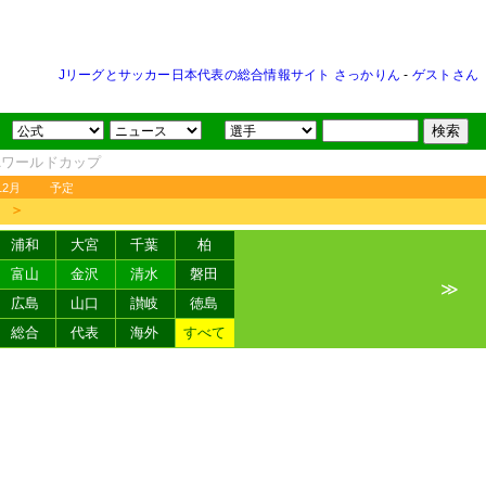
Jリーグとサッカー日本代表の総合情報サイト さっかりん
-
ゲストさん
FAワールドカップ
12月
予定
＞
浦和
大宮
千葉
柏
富山
金沢
清水
磐田
≫
広島
山口
讃岐
徳島
総合
代表
海外
すべて