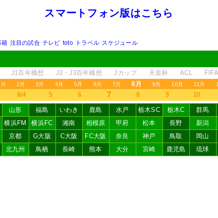
スマートフォン版はこちら
移籍
注目の試合
テレビ
toto
トラベル
スケジュール
J1百年構想
J2・J3百年構想
Jカップ
天皇杯
ACL
FI
8月
1月
2月
3月
4月
5月
6月
7月
9月
10月
11月
7
8/4
5
6
8
9
10
山形
福島
いわき
鹿島
水戸
栃木SC
栃木C
群馬
横浜FM
横浜FC
湘南
相模原
甲府
松本
長野
新潟
京都
G大阪
C大阪
FC大阪
奈良
神戸
鳥取
岡山
北九州
鳥栖
長崎
熊本
大分
宮崎
鹿児島
琉球