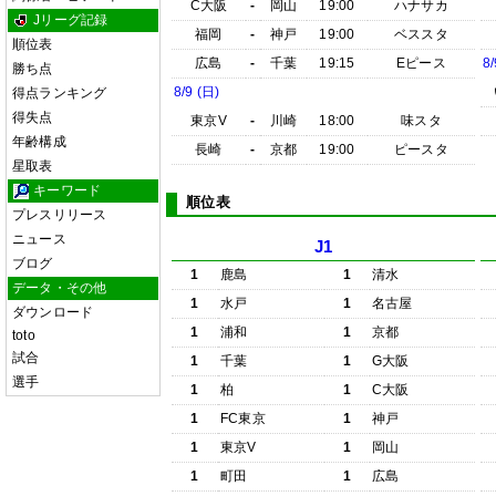
C大阪
-
岡山
19:00
ハナサカ
Jリーグ記録
福岡
-
神戸
19:00
ベススタ
順位表
広島
-
千葉
19:15
Eピース
8/
勝ち点
8/9 (日)
得点ランキング
得失点
東京V
-
川崎
18:00
味スタ
年齢構成
長崎
-
京都
19:00
ピースタ
星取表
キーワード
順位表
プレスリリース
ニュース
J1
ブログ
1
鹿島
1
清水
データ・その他
1
水戸
1
名古屋
ダウンロード
1
浦和
1
京都
toto
試合
1
千葉
1
G大阪
選手
1
柏
1
C大阪
1
FC東京
1
神戸
1
東京V
1
岡山
1
町田
1
広島