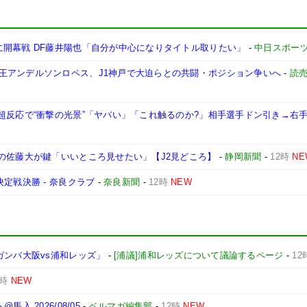
に開幕戦 DF藤井陽也「自分が中心になりタイトル取りたい」
-
中日スポー
王アンデルソンロペス、J1神戸で大迫らとの共闘・ポジション争いへ
-
読
超反応で“衝撃の光景”「ヤバい」「これ触るのか?」相手選手ドン引き→右手
の佐藤大が鍵「いいところ見せたい」【J2見どころ】
-
静岡新聞
-
12時
NE
定戦決勝 - 奈良クラブ
-
奈良新聞
-
12時
NEW
ガンバ大阪vs浦和レッズ」
-
[浦議]浦和レッズについて議論するページ
-
12
2時
NEW
 2026/08/05
-
ベルマガ編集部
-
12時
NEW