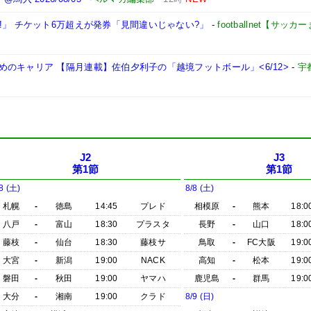
!」 チケット6万超えが発券「見間違いじゃない?」
-
footballnet【サッ
のキャリア 【隔月連載】佐伯夕利子の「越境フットボール」<6/12>
-
宇
J2
J3
第1節
第1節
8 (土)
8/8 (土)
札幌
-
徳島
14:45
プレド
相模原
-
熊本
18:0
八戸
-
富山
18:30
プラスタ
長野
-
山口
18:0
藤枝
-
仙台
18:30
藤枝サ
鳥取
-
FC大阪
19:0
大宮
-
新潟
19:00
NACK
高知
-
松本
19:0
磐田
-
秋田
19:00
ヤマハ
鹿児島
-
群馬
19:0
大分
-
湘南
19:00
クラド
8/9 (日)