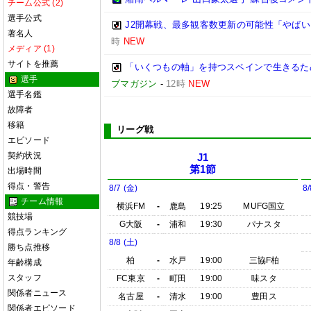
チーム公式 (2)
選手公式
J2開幕戦、最多観客数更新の可能性「やばい
著名人
時
NEW
メディア (1)
サイトを推薦
「いくつもの軸」を持つスペインで生きるため
選手
ブマガジン
-
12時
NEW
選手名鑑
故障者
移籍
リーグ戦
エピソード
契約状況
J1
第1節
出場時間
得点・警告
8/7 (金)
8/
チーム情報
横浜FM
-
鹿島
19:25
MUFG国立
競技場
G大阪
-
浦和
19:30
パナスタ
得点ランキング
8/8 (土)
勝ち点推移
柏
-
水戸
19:00
三協F柏
年齢構成
スタッフ
FC東京
-
町田
19:00
味スタ
関係者ニュース
名古屋
-
清水
19:00
豊田ス
関係者エピソード