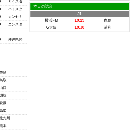
0
とうスタ
本日の試合
0
ハトスタ
J1
0
カンセキ
横浜FM
19:25
鹿島
0
ニンスタ
G大阪
19:30
浦和
0
沖縄県陸
奈良
鳥取
山口
讃岐
愛媛
高知
北九州
熊本