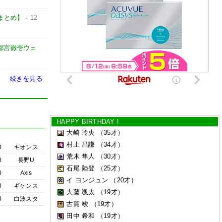
カーまとめ】
-
12
都宮徹壱ウェ
続きを見る
HAPPY BIRTHDAY !
大崎 玲央
（35才）
村上 昌謙
（34才）
0
ギオンス
荒木 隼人
（30才）
0
長野U
石尾 陸登
（25才）
0
Axis
イ ヨンジュン
（20才）
0
ギケンス
大藤 颯太
（19才）
0
白波スタ
古賀 竣
（19才）
田中 希和
（19才）