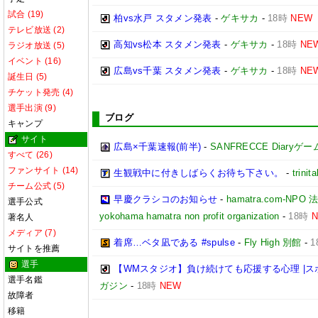
試合 (19)
柏vs水戸 スタメン発表
-
ゲキサカ
-
18時
NEW
テレビ放送 (2)
高知vs松本 スタメン発表
-
ゲキサカ
-
18時
NE
ラジオ放送 (5)
イベント (16)
広島vs千葉 スタメン発表
-
ゲキサカ
-
18時
NE
誕生日 (5)
チケット発売 (4)
選手出演 (9)
ブログ
キャンプ
サイト
広島×千葉速報(前半)
-
SANFRECCE Diaryゲ
すべて (26)
ファンサイト (14)
生観戦中に付きしばらくお待ち下さい。
-
trinita
チーム公式 (5)
早慶クラシコのお知らせ
-
hamatra.com-
選手公式
yokohama hamatra non profit organization
-
18時
著名人
メディア (7)
着席…ベタ凪である #spulse
-
Fly High 別館
-
1
サイトを推薦
選手
【WMスタジオ】負け続けても応援する心理 |
選手名鑑
ガジン
-
18時
NEW
故障者
移籍