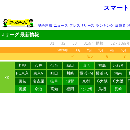
スマート
試合速報
ニュース
プレスリリース
ランキング
故障者
Jリーグ 最新情報
J1
J2
J3
J1百年構想
J2・J3百
2026年
1月
2月
3月
4月
5月
＜
8/5
6
7
札幌
八戸
仙台
秋田
山形
福島
いわき
FC東京
東京V
町田
川崎
横浜FM
横浜FC
湘南
≪
藤枝
名古屋
岐阜
滋賀
京都
G大阪
C大阪
愛媛
今治
高知
福岡
北九州
鳥栖
長崎