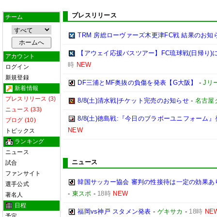
プレスリリース
チーム
TRM 房総ローヴァーズ木更津FC戦 結果のお知
【アウェイ応援バスツアー】FC琉球戦(日帰り)
アカウント
時
NEW
ログイン
新規登録
DF三浦とMF奥抜の負傷を発表【G大阪】
-
Jリ
新着情報
プレスリリース (3)
8/8(土)清水戦|チケット完売のお知らせ
-
名古屋
ニュース (33)
8/8(土)徳島戦:『今日のブラボーユニフォーム
ブログ (10)
NEW
トピックス
ランキング
ニュース
ニュース
試合
ファンサイト
韓国サッカー協会 審判の性接待は一定の効果あ
選手公式
-
東スポ
-
18時
NEW
著名人
日程
福岡vs神戸 スタメン発表
-
ゲキサカ
-
18時
NE
予定