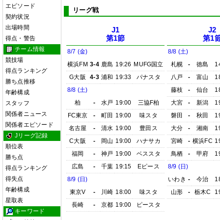
エピソード
リーグ戦
契約状況
出場時間
J1
J2
第1節
第1
得点・警告
チーム情報
8/7 (金)
8/8 (土)
競技場
横浜FM
3-4
鹿島
19:26
MUFG国立
札幌
-
徳島
1
得点ランキング
G大阪
4-3
浦和
19:33
パナスタ
八戸
-
富山
1
勝ち点推移
8/8 (土)
藤枝
-
仙台
1
年齢構成
柏
-
水戸
19:00
三協F柏
大宮
-
新潟
1
スタッフ
関係者ニュース
FC東京
-
町田
19:00
味スタ
磐田
-
秋田
1
関係者エピソード
名古屋
-
清水
19:00
豊田ス
大分
-
湘南
1
Jリーグ記録
C大阪
-
岡山
19:00
ハナサカ
宮崎
-
横浜FC
1
順位表
福岡
-
神戸
19:00
ベススタ
鳥栖
-
甲府
1
勝ち点
広島
-
千葉
19:15
Eピース
8/9 (日)
得点ランキング
得失点
8/9 (日)
いわき
-
今治
1
年齢構成
東京V
-
川崎
18:00
味スタ
山形
-
栃木C
1
星取表
長崎
-
京都
19:00
ピースタ
キーワード