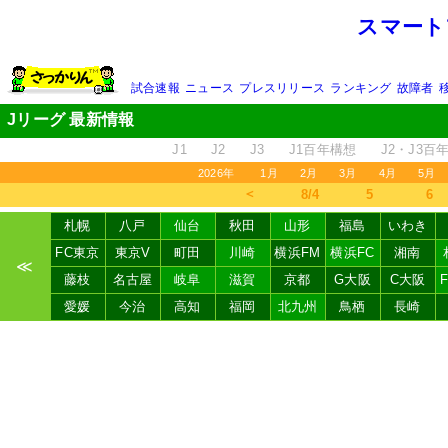
スマート
試合速報
ニュース
プレスリリース
ランキング
故障者
Jリーグ 最新情報
J1
J2
J3
J1百年構想
J2・J3百
2026年
1月
2月
3月
4月
5月
＜
8/4
5
6
札幌
八戸
仙台
秋田
山形
福島
いわき
FC東京
東京V
町田
川崎
横浜FM
横浜FC
湘南
≪
藤枝
名古屋
岐阜
滋賀
京都
G大阪
C大阪
愛媛
今治
高知
福岡
北九州
鳥栖
長崎