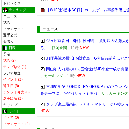
トピックス
ランキング
【8/15(土)栃木SC戦】ホームゲーム事前準備
ニュース
試合
ファンサイト
ニュース
選手公式
ジュビロ磐田、8日に秋田戦 古巣対決の佐藤大
著名人
ろ】
-
静岡新聞
-
11時
NEW
日程
予定
J1開幕戦の横浜FM対鹿島、G大阪vs浦和はどこ
試合 (2)
テレビ放送 (1)
岡山加入内定のロス五輪世代MF小倉幸成が負傷
ラジオ放送
ッカーキング
-
11時
NEW
イベント (2)
誕生日 (8)
三浦知良が「ONODERA GROUP」のブラン
チケット発売 (6)
をテーマにした特設サイトも開設
-
サッカーキング
選手出演 (2)
クラブ史上最高額! レアル・マドリーが19歳デ
キャンプ
NEW
サイト
すべて (6)
ファンサイト (4)