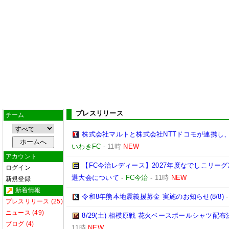
プレスリリース
チーム
株式会社マルトと株式会社NTTドコモが連携し
いわきFC
-
11時
NEW
アカウント
【FC今治レディース】2027年度なでしこリー
ログイン
選大会について
-
FC今治
-
11時
NEW
新規登録
新着情報
令和8年熊本地震義援募金 実施のお知らせ(8/8)
プレスリリース (25)
ニュース (49)
8/29(土) 相模原戦 花火ベースボールシャツ配布決
ブログ (4)
11時
NEW