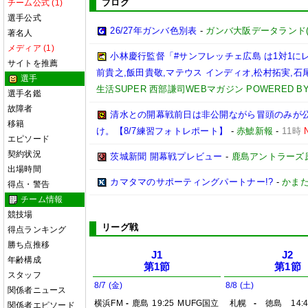
ブログ
チーム公式 (1)
選手公式
26/27年ガンバ色別表
-
ガンバ大阪データランド(GAM
著名人
メディア (1)
小林慶行監督「#サンフレッチェ広島 は1対1
サイトを推薦
前貴之,飯田貴敬,マテウス インディオ,松村拓実,石尾陸
選手
生活SUPER 西部謙司WEBマガジン POWERED BY 
選手名鑑
故障者
清水との開幕戦前日は非公開ながら冒頭のみが
移籍
け。【8/7練習フォトレポート】
-
赤鯱新報
-
11時
エピソード
契約状況
茨城新聞 開幕戦プレビュー
-
鹿島アントラーズ
出場時間
カマタマのサポーティングパートナー!?
-
かまた
得点・警告
チーム情報
競技場
リーグ戦
得点ランキング
勝ち点推移
J1
J2
年齢構成
第1節
第1節
スタッフ
8/7 (金)
8/8 (土)
関係者ニュース
横浜FM
-
鹿島
19:25
MUFG国立
札幌
-
徳島
14:
関係者エピソード