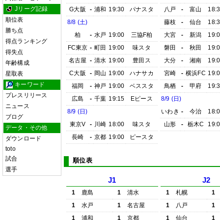
Jリーグ記録
G大阪
-
浦和
19:30
パナスタ
八戸
-
富山
18:
順位表
8/8 (土)
藤枝
-
仙台
18:
勝ち点
柏
-
水戸
19:00
三協F柏
大宮
-
新潟
19:
得点ランキング
FC東京
-
町田
19:00
味スタ
磐田
-
秋田
19:
得失点
名古屋
-
清水
19:00
豊田ス
大分
-
湘南
19:
年齢構成
C大阪
-
岡山
19:00
ハナサカ
宮崎
-
横浜FC
19:
星取表
キーワード
福岡
-
神戸
19:00
ベススタ
鳥栖
-
甲府
19:
プレスリリース
広島
-
千葉
19:15
Eピース
8/9 (日)
ニュース
8/9 (日)
いわき
-
今治
18:
ブログ
東京V
-
川崎
18:00
味スタ
山形
-
栃木C
19:
データ・その他
長崎
-
京都
19:00
ピースタ
ダウンロード
toto
試合
順位表
選手
J1
J2
1
鹿島
1
清水
1
札幌
1
1
水戸
1
名古屋
1
八戸
1
1
浦和
1
京都
1
仙台
1