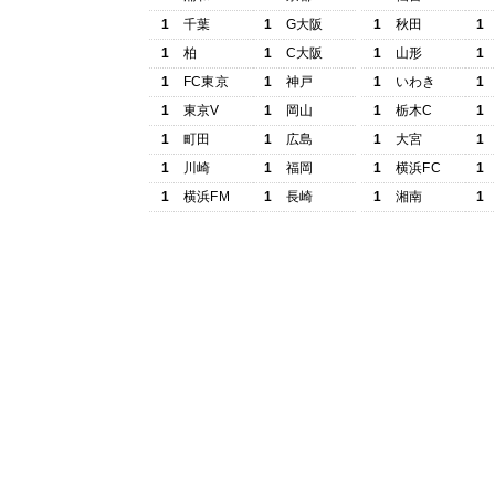
1
千葉
1
G大阪
1
秋田
1
1
柏
1
C大阪
1
山形
1
1
FC東京
1
神戸
1
いわき
1
1
東京V
1
岡山
1
栃木C
1
1
町田
1
広島
1
大宮
1
1
川崎
1
福岡
1
横浜FC
1
1
横浜FM
1
長崎
1
湘南
1