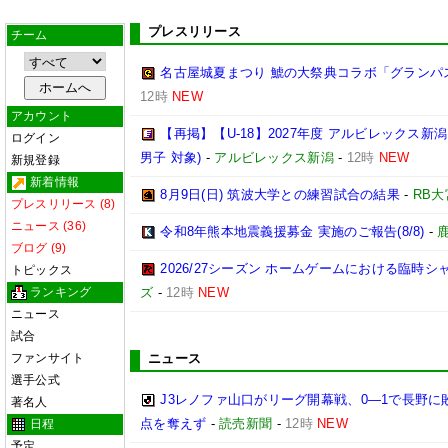
プレスリリース
チーム
名古屋城夏まつり 鯱の大祭典コラボ「グランパ
12時
NEW
アカウント
【再掲】【U-18】2027年度 アルビレックス新
ログイン
男子 対象)
-
アルビレックス新潟
-
12時
NEW
新規登録
新着情報
8月9日(日) 筑波大学との練習試合の結果
-
RB
プレスリリース (8)
ニュース (36)
令和8年熊本地震義援募金 実施のご報告(8/8)
-
ブログ (9)
2026/27シーズン ホームゲームにおける臨
トピックス
ランキング
ズ
-
12時
NEW
ニュース
試合
ファンサイト
ニュース
選手公式
J3レノファ山口がリーグ開幕戦、0―1で長野
著名人
点を奪えず
-
読売新聞
-
12時
NEW
日程
予定