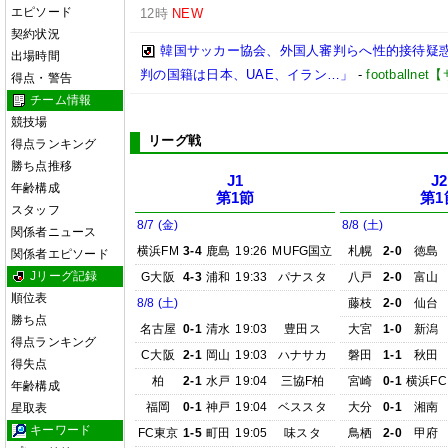
エピソード
12時
NEW
契約状況
韓国サッカー協会、外国人審判らへ性的接待疑
出場時間
判の国籍は日本、UAE、イラン…」
-
football
得点・警告
チーム情報
競技場
リーグ戦
得点ランキング
勝ち点推移
J1
J2
年齢構成
第1節
第1
スタッフ
8/7 (金)
8/8 (土)
関係者ニュース
横浜FM
3-4
鹿島
19:26
MUFG国立
札幌
2-0
徳島
関係者エピソード
Jリーグ記録
G大阪
4-3
浦和
19:33
パナスタ
八戸
2-0
富山
順位表
8/8 (土)
藤枝
2-0
仙台
勝ち点
名古屋
0-1
清水
19:03
豊田ス
大宮
1-0
新潟
得点ランキング
C大阪
2-1
岡山
19:03
ハナサカ
磐田
1-1
秋田
得失点
柏
2-1
水戸
19:04
三協F柏
宮崎
0-1
横浜FC
年齢構成
福岡
0-1
神戸
19:04
ベススタ
大分
0-1
湘南
星取表
キーワード
FC東京
1-5
町田
19:05
味スタ
鳥栖
2-0
甲府