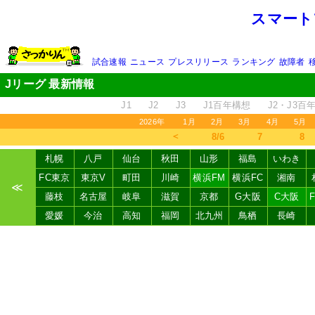
スマート
試合速報
ニュース
プレスリリース
ランキング
故障者
Jリーグ 最新情報
J1
J2
J3
J1百年構想
J2・J3百
2026年
1月
2月
3月
4月
5月
＜
8/6
7
8
札幌
八戸
仙台
秋田
山形
福島
いわき
FC東京
東京V
町田
川崎
横浜FM
横浜FC
湘南
≪
藤枝
名古屋
岐阜
滋賀
京都
G大阪
C大阪
愛媛
今治
高知
福岡
北九州
鳥栖
長崎