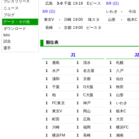
プレスリリース
広島
3-0
千葉
19:19
Eピース
8/9 (日)
ニュース
8/9 (日)
いわき
-
今治
ブログ
東京V
-
川崎
18:00
味スタ
山形
-
栃木C
データ・その他
長崎
-
京都
19:00
ピースタ
ダウンロード
toto
試合
順位表
選手
J1
J
1
鹿島
1
清水
1
札幌
1
水戸
1
名古屋
1
八戸
1
浦和
1
京都
1
仙台
1
千葉
1
G大阪
1
秋田
1
柏
1
C大阪
1
山形
1
FC東京
1
神戸
1
いわき
1
東京V
1
岡山
1
栃木C
1
町田
1
広島
1
大宮
1
川崎
1
福岡
1
横浜FC
1
横浜FM
1
長崎
1
湘南