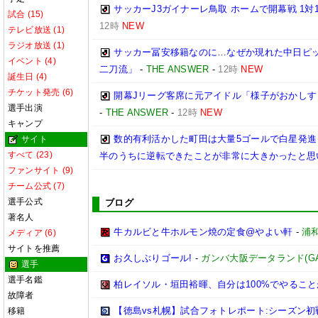
サッカーJ3ガイナーレ鳥取 ホームで開幕戦 1
試合 (15)
12時
NEW
テレビ放送 (1)
ラジオ放送 (1)
サッカー冨安移籍なのに…なぜか現れた中日ピ
イベント (4)
二刀流」
-
THE ANSWER
-
12時
NEW
誕生日 (4)
チケット発売 (6)
開幕Jリーグ客席に元アイドル「様子がおかしす
選手出演
-
THE ANSWER
-
12時
NEW
キャンプ
数的有利活かした町田は大量5ゴールで白星発進
サイト
すべて (23)
半のうちに逆転できたことが非常に大きかったと思
ファンサイト (9)
チーム公式 (7)
選手公式
ブログ
著名人
牛カルビと牛ホルモン焼の定食@やよい軒
-
浦
メディア (6)
サイトを推薦
お久しぶりゴール!
-
ガンバ大阪データランド(GAMBA
選手
選手名鑑
柏レイソル・垣田裕暉、自分は100%でやるこ
故障者
【徳島vs札幌】試合フォトレポート:シーズン
移籍