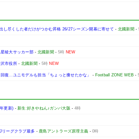
し尽くした者だけがつかむ昇格 26/27シーズン開幕に寄せて
-
北國新聞
-
沢星稜大サッカー部
-
北國新聞
-
5時
NEW
金沢市役所
-
北國新聞
-
5時
NEW
ら回復…ユニモデルも担当「ちょっと痩せたかな」
-
Football ZONE WEB
-
6年更新)
-
新生:好きやねん♪ガンバ大阪
-
4時
Jリーグクラブ最多
-
鹿島アントラーズ原理主義
-
0時