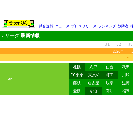
試合速報
ニュース
プレスリリース
ランキング
故障者
Jリーグ 最新情報
J1
J2
J3
2026年
＜
札幌
八戸
仙台
秋田
FC東京
東京V
町田
川崎
≪
藤枝
名古屋
岐阜
滋賀
愛媛
今治
高知
福岡