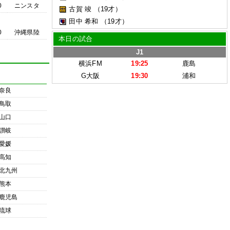
0
ニンスタ
古賀 竣
（19才）
田中 希和
（19才）
0
沖縄県陸
本日の試合
J1
横浜FM
19:25
鹿島
G大阪
19:30
浦和
奈良
鳥取
山口
讃岐
愛媛
高知
北九州
熊本
鹿児島
琉球