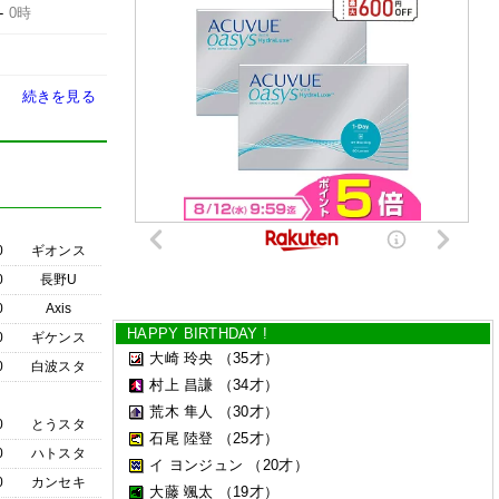
-
0時
続きを見る
0
ギオンス
0
長野U
0
Axis
HAPPY BIRTHDAY !
0
ギケンス
大崎 玲央
（35才）
0
白波スタ
村上 昌謙
（34才）
荒木 隼人
（30才）
0
とうスタ
石尾 陸登
（25才）
0
ハトスタ
イ ヨンジュン
（20才）
0
カンセキ
大藤 颯太
（19才）