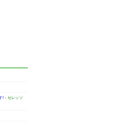
す!
-
セレッソ