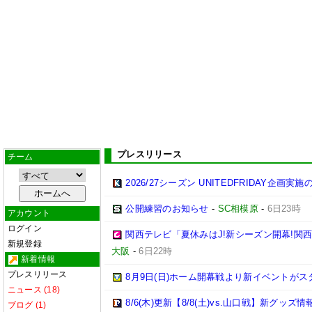
プレスリリース
チーム
2026/27シーズン UNITEDFRIDAY企画実
公開練習のお知らせ
-
SC相模原
-
6日23時
アカウント
ログイン
関西テレビ「夏休みはJ!新シーズン開幕!関
新規登録
大阪
-
6日22時
新着情報
プレスリリース
8月9日(日)ホーム開幕戦より新イベントがス
ニュース (18)
8/6(木)更新【8/8(土)vs.山口戦】新グッズ情
ブログ (1)