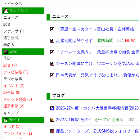
トピックス
ランキング
ニュース
ニュース
試合
〈万里一空～カターレ富山社長・左伴繁雄〉出
ファンサイト
選手公式
お盆期間は登庁せず
-
北國新聞
-
5時
NEW
著名人
日程
「チーム一丸戦う」、天皇杯出場で抱負 金
予定
シーズン開幕に向け、ツエーゲン意気込み 
試合 (2)
テレビ放送 (1)
日本代表が「元気そうでなにより」 負傷か
ラジオ放送
イベント (2)
誕生日 (8)
ブログ
チケット発売 (6)
選手出演 (2)
2026-27年度・ガンバ大阪選手移籍情報(202
キャンプ
26/27J1展望 その2
-
かってに応援団
-
2時
サイト
すべて (1)
鹿島アントラーズ、公式SNS総フォロワー数
ファンサイト (1)