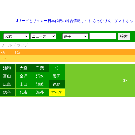
Jリーグとサッカー日本代表の総合情報サイト さっかりん
-
ゲストさん
FAワールドカップ
12月
予定
＞
浦和
大宮
千葉
柏
富山
金沢
清水
磐田
≫
広島
山口
讃岐
徳島
総合
代表
海外
すべて