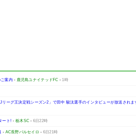
施のご案内
-
鹿児島ユナイテッドFC
-
1時
西Jリーグ王決定戦シーズン2」で田中 駿汰選手のインタビューが放送されま
タート!
-
栃木SC
-
6日22時
報
-
AC長野パルセイロ
-
6日21時