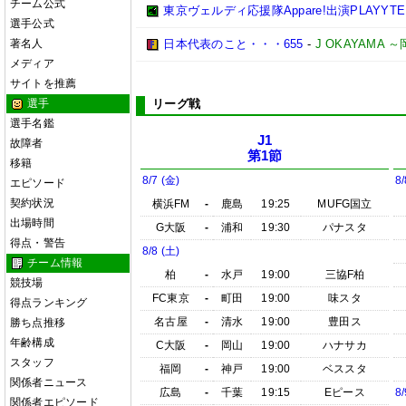
チーム公式
東京ヴェルディ応援隊Appare!出演PLAYYTE P
選手公式
著名人
日本代表のこと・・・655
-
J OKAYAMA
メディア
サイトを推薦
選手
リーグ戦
選手名鑑
J1
故障者
第1節
移籍
8/7 (金)
8/
エピソード
契約状況
横浜FM
-
鹿島
19:25
MUFG国立
出場時間
G大阪
-
浦和
19:30
パナスタ
得点・警告
8/8 (土)
チーム情報
柏
-
水戸
19:00
三協F柏
競技場
FC東京
-
町田
19:00
味スタ
得点ランキング
名古屋
-
清水
19:00
豊田ス
勝ち点推移
年齢構成
C大阪
-
岡山
19:00
ハナサカ
スタッフ
福岡
-
神戸
19:00
ベススタ
関係者ニュース
広島
-
千葉
19:15
Eピース
8/
関係者エピソード