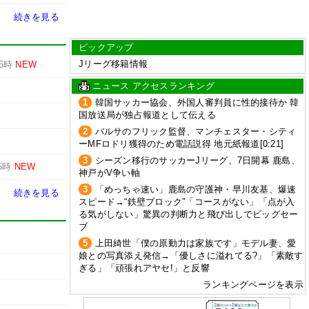
続きを見る
ピックアップ
Jリーグ移籍情報
5時
NEW
ニュース アクセスランキング
1
韓国サッカー協会、外国人審判員に性的接待か 韓
国放送局が独占報道として伝える
2
バルサのフリック監督、マンチェスター・シティ
ーMFロドリ獲得のため電話説得 地元紙報道[0:21]
3
シーズン移行のサッカーJリーグ、7日開幕 鹿島、
5時
NEW
神戸がV争い軸
3
「めっちゃ速い」鹿島の守護神・早川友基、爆速
続きを見る
スピード→“鉄壁ブロック”「コースがない」「点が入
る気がしない」驚異の判断力と飛び出しでビッグセー
ブ
5
上田綺世「僕の原動力は家族です」モデル妻、愛
娘との写真添え発信→「優しさに溢れてる?」「素敵す
ぎる」「頑張れアヤセ!」と反響
ランキングページを表示