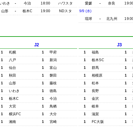
いわき
-
今治
18:00
ハワスタ
愛媛
-
奈良
19:0
山形
-
栃木C
19:00
NDスタ
9/9 (水)
琉球
-
北九州
19:0
J2
J3
1
札幌
1
甲府
1
福島
1
1
八戸
1
新潟
1
栃木SC
1
1
仙台
1
富山
1
群馬
1
1
秋田
1
磐田
1
相模原
1
1
山形
1
藤枝
1
松本
1
1
いわき
1
徳島
1
長野
1
1
栃木C
1
今治
1
金沢
1
1
大宮
1
鳥栖
1
岐阜
1
1
横浜FC
1
大分
1
滋賀
1
1
湘南
1
宮崎
1
FC大阪
1