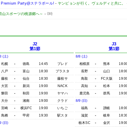
remium Party@ステラボール!
-
ヤンピョンが行く。ヴェルディと共に。
 ～岡山スポーツの桃源郷へ～
-
0時
J2
J3
第1節
第1節
8 (土)
8/8 (土)
札幌
-
徳島
14:45
プレド
相模原
-
熊本
18:0
八戸
-
富山
18:30
プラスタ
長野
-
山口
18:0
藤枝
-
仙台
18:30
藤枝サ
鳥取
-
FC大阪
19:0
大宮
-
新潟
19:00
NACK
高知
-
松本
19:0
磐田
-
秋田
19:00
ヤマハ
鹿児島
-
群馬
19:0
大分
-
湘南
19:00
クラド
8/9 (日)
宮崎
-
横浜FC
19:00
いちご
福島
-
讃岐
18:0
鳥栖
-
甲府
19:30
駅スタ
滋賀
-
岐阜
18:3
9 (日)
栃木SC
-
金沢
19:0