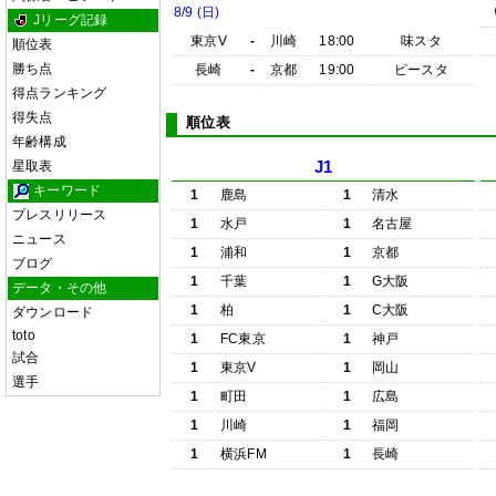
8/9 (日)
Jリーグ記録
東京V
-
川崎
18:00
味スタ
順位表
勝ち点
長崎
-
京都
19:00
ピースタ
得点ランキング
得失点
順位表
年齢構成
星取表
J1
キーワード
1
鹿島
1
清水
プレスリリース
1
水戸
1
名古屋
ニュース
1
浦和
1
京都
ブログ
1
千葉
1
G大阪
データ・その他
1
柏
1
C大阪
ダウンロード
toto
1
FC東京
1
神戸
試合
1
東京V
1
岡山
選手
1
町田
1
広島
1
川崎
1
福岡
1
横浜FM
1
長崎