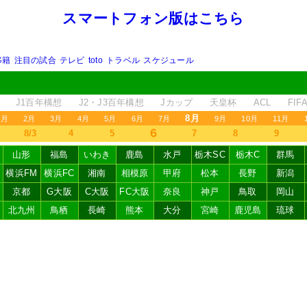
スマートフォン版はこちら
移籍
注目の試合
テレビ
toto
トラベル
スケジュール
J1百年構想
J2・J3百年構想
Jカップ
天皇杯
ACL
FI
8月
1月
2月
3月
4月
5月
6月
7月
9月
10月
11月
6
8/3
4
5
7
8
9
山形
福島
いわき
鹿島
水戸
栃木SC
栃木C
群馬
横浜FM
横浜FC
湘南
相模原
甲府
松本
長野
新潟
京都
G大阪
C大阪
FC大阪
奈良
神戸
鳥取
岡山
北九州
鳥栖
長崎
熊本
大分
宮崎
鹿児島
琉球