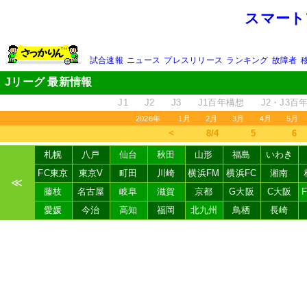
スマート
試合速報
ニュース
プレスリリース
ランキング
故障者
Jリーグ 最新情報
J1
J2
J3
J1百年構想
J2・J3百
2026年
1月
2月
3月
4月
5月
＜
8/4
5
6
札幌
八戸
仙台
秋田
山形
福島
いわき
FC東京
東京V
町田
川崎
横浜FM
横浜FC
湘南
≪
藤枝
名古屋
岐阜
滋賀
京都
G大阪
C大阪
愛媛
今治
高知
福岡
北九州
鳥栖
長崎