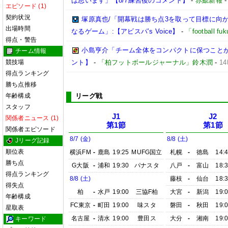
は思います」【8/7練習後のコメント】
-
赤鯱新報
エピソード (1)
契約状況
塚原真也/「開幕戦は勝ち点3を取って目標に向
出場時間
なるゲーム」:【アビスパ’s Voice】
-
「football 
得点・警告
小島亨介「チーム全体をコンパクトに保つことが大事
チーム情報
競技場
ント】
-
「柏フットボールジャーナル」鈴木潤
-
1
得点ランキング
勝ち点推移
年齢構成
リーグ戦
スタッフ
J1
J2
関係者ニュース (1)
第1節
第1節
関係者エピソード
8/7 (金)
8/8 (土)
Jリーグ記録
順位表
横浜FM
-
鹿島
19:25
MUFG国立
札幌
-
徳島
14:
勝ち点
G大阪
-
浦和
19:30
パナスタ
八戸
-
富山
18:
得点ランキング
8/8 (土)
藤枝
-
仙台
18:
得失点
柏
-
水戸
19:00
三協F柏
大宮
-
新潟
19:
年齢構成
FC東京
-
町田
19:00
味スタ
磐田
-
秋田
19:
星取表
名古屋
-
清水
19:00
豊田ス
大分
-
湘南
19:
キーワード