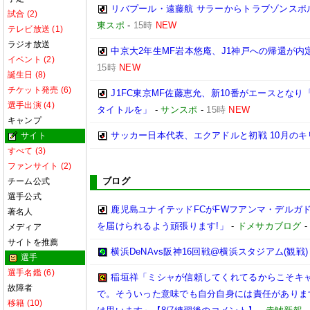
リバプール・遠藤航 サラーからトラブゾンスポ
試合 (2)
東スポ
-
15時
NEW
テレビ放送 (1)
ラジオ放送
中京大2年生MF岩本悠庵、J1神戸への帰還が
イベント (2)
15時
NEW
誕生日 (8)
チケット発売 (6)
J1FC東京MF佐藤恵允、新10番がエースとな
選手出演 (4)
タイトルを」
-
サンスポ
-
15時
NEW
キャンプ
サッカー日本代表、エクアドルと初戦 10月のキ
サイト
すべて (3)
ファンサイト (2)
ブログ
チーム公式
選手公式
鹿児島ユナイテッドFCがFWフアンマ・デルガ
著名人
を届けられるよう頑張ります!」
-
ドメサカブログ
メディア
サイトを推薦
横浜DeNAvs阪神16回戦@横浜スタジアム(観戦)
選手
選手名鑑 (6)
稲垣祥「ミシャが信頼してくれてるからこそキ
故障者
で。そういった意味でも自分自身には責任がありま
移籍 (10)