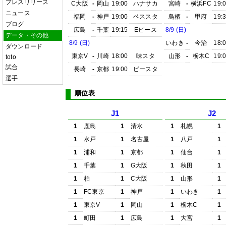
プレスリリース
C大阪
-
岡山
19:00
ハナサカ
宮崎
-
横浜FC
19:
ニュース
福岡
-
神戸
19:00
ベススタ
鳥栖
-
甲府
19:
ブログ
広島
-
千葉
19:15
Eピース
8/9 (日)
データ・その他
8/9 (日)
いわき
-
今治
18:
ダウンロード
東京V
-
川崎
18:00
味スタ
山形
-
栃木C
19:
toto
試合
長崎
-
京都
19:00
ピースタ
選手
順位表
J1
J2
1
鹿島
1
清水
1
札幌
1
1
水戸
1
名古屋
1
八戸
1
1
浦和
1
京都
1
仙台
1
1
千葉
1
G大阪
1
秋田
1
1
柏
1
C大阪
1
山形
1
1
FC東京
1
神戸
1
いわき
1
1
東京V
1
岡山
1
栃木C
1
1
町田
1
広島
1
大宮
1