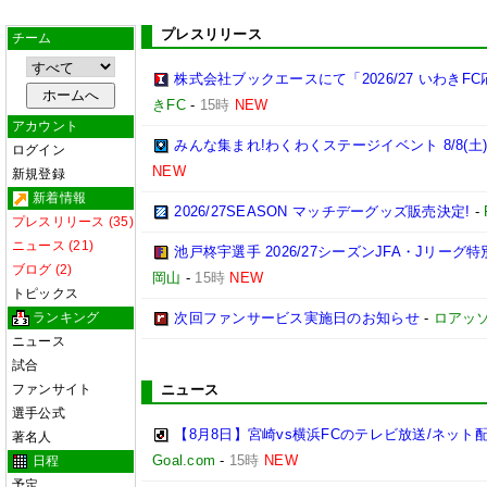
プレスリリース
チーム
株式会社ブックエースにて「2026/27 いわき
きFC
-
15時
NEW
アカウント
みんな集まれ!わくわくステージイベント 8/8(土
ログイン
NEW
新規登録
新着情報
2026/27SEASON マッチデーグッズ販売決定!
-
プレスリリース (35)
ニュース (21)
池戸柊宇選手 2026/27シーズンJFA・Jリー
ブログ (2)
岡山
-
15時
NEW
トピックス
ランキング
次回ファンサービス実施日のお知らせ
-
ロアッ
ニュース
試合
ファンサイト
ニュース
選手公式
【8月8日】宮崎vs横浜FCのテレビ放送/ネット
著名人
Goal.com
-
15時
NEW
日程
予定