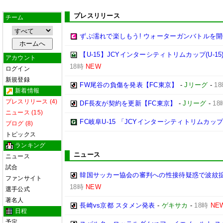
プレスリリース
チーム
ずぶ濡れで楽しもう! ウォーターガンバトルを開
【U-15】JCYインターシティトリムカップ(U-15
アカウント
18時
NEW
ログイン
新規登録
FW尾谷の負傷を発表【FC東京】
-
Jリーグ
-
1
新着情報
プレスリリース (4)
DF長友が契約を更新【FC東京】
-
Jリーグ
-
18
ニュース (15)
FC岐阜U-15 「JCYインターシティトリムカップ (U
ブログ (8)
トピックス
ランキング
ニュース
ニュース
試合
韓国サッカー協会の審判への性接待疑惑で波紋拡
ファンサイト
18時
NEW
選手公式
著名人
長崎vs京都 スタメン発表
-
ゲキサカ
-
18時
NE
日程
予定