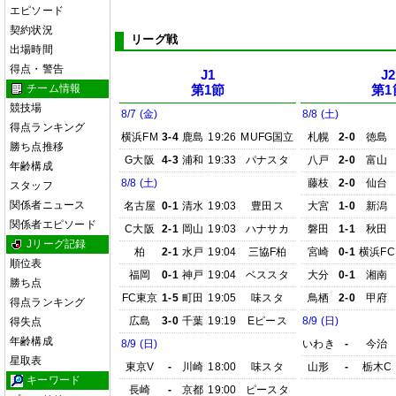
エピソード
契約状況
リーグ戦
出場時間
得点・警告
J1
J2
チーム情報
第1節
第1
競技場
8/7 (金)
8/8 (土)
得点ランキング
横浜FM
3-4
鹿島
19:26
MUFG国立
札幌
2-0
徳島
勝ち点推移
G大阪
4-3
浦和
19:33
パナスタ
八戸
2-0
富山
年齢構成
8/8 (土)
藤枝
2-0
仙台
スタッフ
関係者ニュース
名古屋
0-1
清水
19:03
豊田ス
大宮
1-0
新潟
関係者エピソード
C大阪
2-1
岡山
19:03
ハナサカ
磐田
1-1
秋田
Jリーグ記録
柏
2-1
水戸
19:04
三協F柏
宮崎
0-1
横浜FC
順位表
福岡
0-1
神戸
19:04
ベススタ
大分
0-1
湘南
勝ち点
FC東京
1-5
町田
19:05
味スタ
鳥栖
2-0
甲府
得点ランキング
広島
3-0
千葉
19:19
Eピース
8/9 (日)
得失点
年齢構成
8/9 (日)
いわき
-
今治
星取表
東京V
-
川崎
18:00
味スタ
山形
-
栃木C
キーワード
長崎
-
京都
19:00
ピースタ