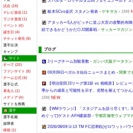
スパルタ・ロッテルダムvsフェイエノールト 
試合 (16)
栃木SCvs金沢 スタメン発表
-
ゲキサカ
-
18時
テレビ放送 (1)
ラジオ放送 (1)
アタッカー5人がピッチに並ぶ大宮の攻撃的布
イベント (4)
続できるかどうかだ◎J2開幕戦
-
サッカーマガジン
誕生日 (4)
チケット発売 (6)
選手出演
ブログ
キャンプ
サイト
Jリーグチーム別観客数
-
ガンバ大阪データランド(GA
すべて (20)
ファンサイト (8)
08月09日ベガルタ仙台ニュースまとめ
-
関東で
チーム公式 (6)
【明治安田J3リーグ第1節 vs 相模原】レビ
選手公式
季からの成長と可能性を示す、劣勢を耐えてつかん
著名人 (1)
メディア (4)
18時
NEW
サイトを推薦
【WMラウンジ】「スタジアムを語り尽くす!」
選手
めぐって|ゲスト:AFH建築部
-
宇都宮徹壱ウェブマ
選手名鑑
故障者
2026/08/09 U-13 TM FC沼津戦(ゼロワットパ
移籍 (1)