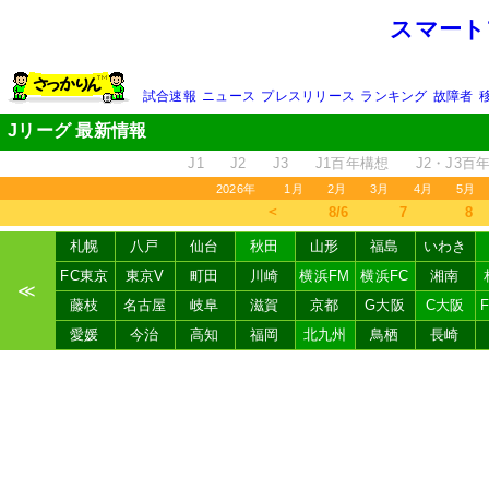
スマート
試合速報
ニュース
プレスリリース
ランキング
故障者
Jリーグ 最新情報
J1
J2
J3
J1百年構想
J2・J3百
2026年
1月
2月
3月
4月
5月
＜
8/6
7
8
札幌
八戸
仙台
秋田
山形
福島
いわき
FC東京
東京V
町田
川崎
横浜FM
横浜FC
湘南
≪
藤枝
名古屋
岐阜
滋賀
京都
G大阪
C大阪
愛媛
今治
高知
福岡
北九州
鳥栖
長崎