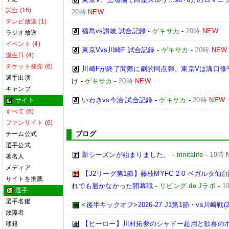
試合 (16)
20時
NEW
テレビ放送 (1)
福島vs讃岐 試合記録
-
ゲキサカ
-
20時
NEW
ラジオ放送
イベント (4)
東京Vvs川崎F 試合記録
-
ゲキサカ
-
20時
NEW
誕生日 (4)
チケット発売 (6)
川崎Fが終了間際に劇的同点弾、東京Vは溝口修
選手出演
け
-
ゲキサカ
-
20時
NEW
キャンプ
いわきvs今治 試合記録
-
ゲキサカ
-
20時
NEW
サイト
すべて (6)
ファンサイト (6)
ブログ
チーム公式
選手公式
新シーズンが始まりました。
-
trinitalife
-
19時
著名人
メディア
【J2リーグ第1節】藤枝MYFC 2-0 ベガルタ
サイトを推薦
れでも届かなかった開幕戦
-
リビング de Jラボ
-
1
選手
選手名鑑
<後半キックオフ>2026-27 J1第1節・vs川崎戦(202
故障者
【ヒーロー】川村拓夢のシャドー起用と歓喜の
移籍