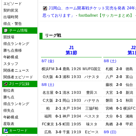
エピソード
J1岡山、ホーム開幕戦チケット完売を発表 24
契約状況
思っております」
-
footballnet【サッカーまとめ】
出場時間
得点・警告
チーム情報
リーグ戦
競技場
得点ランキング
J1
J2
勝ち点推移
第1節
第1
年齢構成
8/7 (金)
8/8 (土)
スタッフ
横浜FM
3-4
鹿島
19:26
MUFG国立
札幌
2-0
徳島
関係者ニュース
G大阪
4-3
浦和
19:33
パナスタ
八戸
2-0
富山
関係者エピソード
Jリーグ記録
8/8 (土)
藤枝
2-0
仙台
順位表
名古屋
0-1
清水
19:03
豊田ス
大宮
1-0
新潟
勝ち点
C大阪
2-1
岡山
19:03
ハナサカ
磐田
1-1
秋田
得点ランキング
柏
2-1
水戸
19:04
三協F柏
宮崎
0-1
横浜FC
得失点
福岡
0-1
神戸
19:04
ベススタ
大分
0-1
湘南
年齢構成
星取表
FC東京
1-5
町田
19:05
味スタ
鳥栖
2-0
甲府
キーワード
広島
3-0
千葉
19:19
Eピース
8/9 (日)