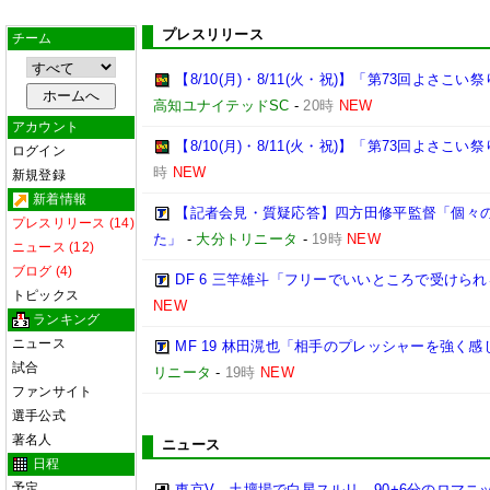
プレスリリース
チーム
【8/10(月)・8/11(火・祝)】「第73回よさ
高知ユナイテッドSC
-
20時
NEW
アカウント
【8/10(月)・8/11(火・祝)】「第73回よさこ
ログイン
時
NEW
新規登録
新着情報
【記者会見・質疑応答】四方田修平監督「個々
プレスリリース (14)
た」
-
大分トリニータ
-
19時
NEW
ニュース (12)
ブログ (4)
DF 6 三竿雄斗「フリーでいいところで受けら
トピックス
NEW
ランキング
ニュース
MF 19 林田滉也「相手のプレッシャーを強く
試合
リニータ
-
19時
NEW
ファンサイト
選手公式
著名人
ニュース
日程
予定
東京V、土壇場で白星スルリ…90+6分のロマニ