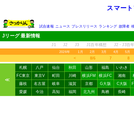
スマート
試合速報
ニュース
プレスリリース
ランキング
故障者
Jリーグ 最新情報
J1
J2
J3
J1百年構想
J2・J3百
2026年
1月
2月
3月
4月
5月
＜
8/6
7
8
札幌
八戸
仙台
秋田
山形
福島
いわき
FC東京
東京V
町田
川崎
横浜FM
横浜FC
湘南
≪
藤枝
名古屋
岐阜
滋賀
京都
G大阪
C大阪
愛媛
今治
高知
福岡
北九州
鳥栖
長崎