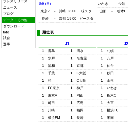
プレスリリース
8/9 (日)
いわき
-
今治
ニュース
東京V
-
川崎
18:00
味スタ
山形
-
栃木C
ブログ
長崎
-
京都
19:00
ピースタ
データ・その他
ダウンロード
順位表
toto
試合
J1
J
選手
1
鹿島
1
清水
1
札幌
1
水戸
1
名古屋
1
八戸
1
浦和
1
京都
1
仙台
1
千葉
1
G大阪
1
秋田
1
柏
1
C大阪
1
山形
1
FC東京
1
神戸
1
いわき
1
東京V
1
岡山
1
栃木C
1
町田
1
広島
1
大宮
1
川崎
1
福岡
1
横浜FC
1
横浜FM
1
長崎
1
湘南