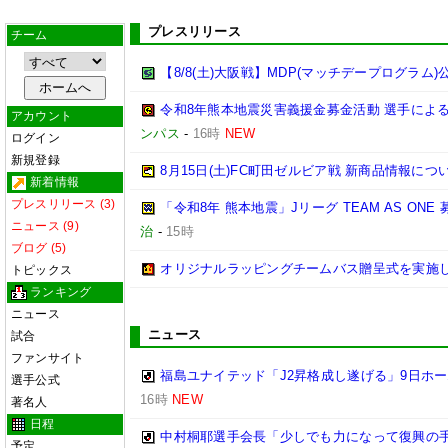
プレスリリース
チーム
【8/8(土)大阪戦】MDP(マッチデープログラム)
令和8年熊本地震災害義援金募金活動 選手によ
アカウント
ンパス
-
16時
NEW
ログイン
新規登録
8月15日(土)FC町田ゼルビア戦 新商品情報につ
新着情報
プレスリリース (3)
「令和8年 熊本地震」Jリーグ TEAM AS ON
ニュース (9)
治
-
15時
ブログ (5)
オリジナルラッピングチームバス贈呈式を実施
トピックス
ランキング
ニュース
ニュース
試合
ファンサイト
福島ユナイテッド「J2昇格成し遂げる」9日ホ
選手公式
16時
NEW
著名人
日程
中村桐耶選手会長「少しでも力になって復興の
予定