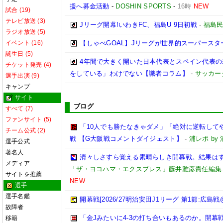
援へ募金活動
-
DOSHIN SPORTS
-
16時
NEW
試合 (19)
テレビ放送 (3)
Jリーグ開幕!いわきFC、福島U 9日初戦
-
福島
ラジオ放送 (5)
イベント (16)
【しゃべGOAL】Jリーグが世界的スーパース
誕生日 (5)
4年間で大きく開いた日本代表とスペイン代表
チケット発売 (4)
をしている」わけでない【識者コラム】
-
サッカー
選手出演 (9)
キャンプ
サイト
ブログ
すべて (7)
ファンサイト (5)
「10人でも勝たなきゃダメ」「絶対に逆転して
チーム公式 (2)
戦 【G大阪戦コメントダイジェスト】
-
浦レポ b
選手公式
著名人
清々しさすら覚える素晴らしき開幕戦。結果はすべ
メディア
「ザ・ヨコハマ・エクスプレス」藤井雅彦責任編集
サイトを推薦
NEW
選手
選手名鑑
開幕戦[2026/27明治安田J1リーグ 第1節:広島戦
故障者
「金Jみたいに4-3の打ち合いもあるのか。開
移籍