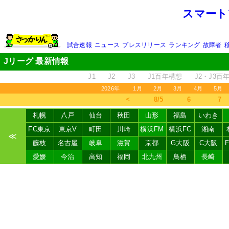
スマート
試合速報
ニュース
プレスリリース
ランキング
故障者
Jリーグ 最新情報
J1
J2
J3
J1百年構想
J2・J3百
2026年
1月
2月
3月
4月
5月
＜
8/5
6
7
札幌
八戸
仙台
秋田
山形
福島
いわき
FC東京
東京V
町田
川崎
横浜FM
横浜FC
湘南
≪
藤枝
名古屋
岐阜
滋賀
京都
G大阪
C大阪
愛媛
今治
高知
福岡
北九州
鳥栖
長崎