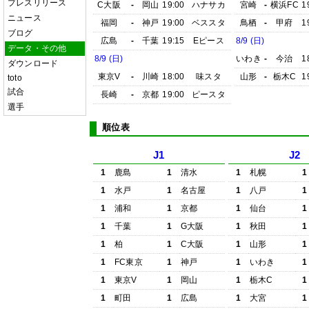
プレスリリース
C大阪
-
岡山
19:00
ハナサカ
宮崎
-
横浜FC
1
ニュース
福岡
-
神戸
19:00
ベススタ
鳥栖
-
甲府
1
ブログ
広島
-
千葉
19:15
Eピース
8/9 (日)
データ・その他
8/9 (日)
いわき
-
今治
1
ダウンロード
東京V
-
川崎
18:00
味スタ
山形
-
栃木C
1
toto
試合
長崎
-
京都
19:00
ピースタ
選手
順位表
J1
J2
1
鹿島
1
清水
1
札幌
1
1
水戸
1
名古屋
1
八戸
1
1
浦和
1
京都
1
仙台
1
1
千葉
1
G大阪
1
秋田
1
1
柏
1
C大阪
1
山形
1
1
FC東京
1
神戸
1
いわき
1
1
東京V
1
岡山
1
栃木C
1
1
町田
1
広島
1
大宮
1