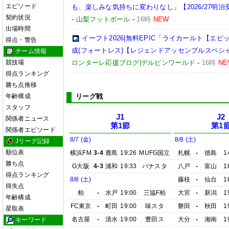
エピソード
も、楽しみな気持ちに変わりなし」【2026/27明治
契約状況
-
山梨フットボール
-
16時
NEW
出場時間
イーフト2026|無料EPIC「ライカールト【エ
得点・警告
成(フォートレス)【レジェンドアッセンブルスペシ
チーム情報
競技場
ロンターレ応援ブログ|デルピンワールド
-
16時
NE
得点ランキング
勝ち点推移
年齢構成
リーグ戦
スタッフ
J1
J2
関係者ニュース
第1節
第1
関係者エピソード
8/7 (金)
8/8 (土)
Jリーグ記録
順位表
横浜FM
3-4
鹿島
19:26
MUFG国立
札幌
-
徳島
1
勝ち点
G大阪
4-3
浦和
19:33
パナスタ
八戸
-
富山
1
得点ランキング
8/8 (土)
藤枝
-
仙台
1
得失点
柏
-
水戸
19:00
三協F柏
大宮
-
新潟
1
年齢構成
FC東京
-
町田
19:00
味スタ
磐田
-
秋田
1
星取表
名古屋
-
清水
19:00
豊田ス
大分
-
湘南
1
キーワード