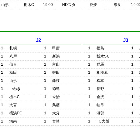
山形
-
栃木C
19:00
NDスタ
愛媛
-
奈良
19:0
J2
J3
1
札幌
1
甲府
1
福島
1
1
八戸
1
新潟
1
栃木SC
1
1
仙台
1
富山
1
群馬
1
1
秋田
1
磐田
1
相模原
1
1
山形
1
藤枝
1
松本
1
1
いわき
1
徳島
1
長野
1
1
栃木C
1
今治
1
金沢
1
1
大宮
1
鳥栖
1
岐阜
1
1
横浜FC
1
大分
1
滋賀
1
1
湘南
1
宮崎
1
FC大阪
1