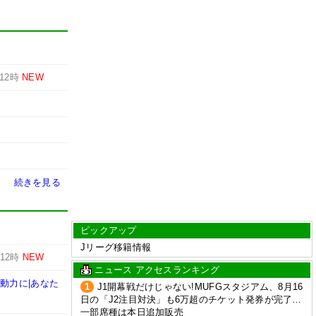
12時
NEW
続きを見る
ピックアップ
Jリーグ移籍情報
12時
NEW
ニュース アクセスランキング
動力に|あなた
1
J1開幕戦だけじゃない!MUFGスタジアム、8月16
日の「J2注目対決」も6万超のチケット発券が完了…
一部席種は本日追加販売