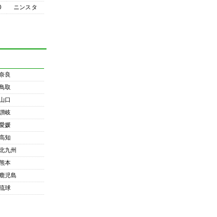
0
ニンスタ
奈良
鳥取
山口
讃岐
愛媛
高知
北九州
熊本
鹿児島
琉球