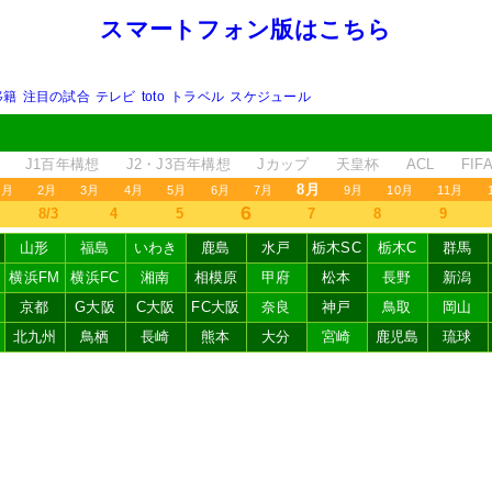
スマートフォン版はこちら
移籍
注目の試合
テレビ
toto
トラベル
スケジュール
J1百年構想
J2・J3百年構想
Jカップ
天皇杯
ACL
FI
8月
1月
2月
3月
4月
5月
6月
7月
9月
10月
11月
6
8/3
4
5
7
8
9
山形
福島
いわき
鹿島
水戸
栃木SC
栃木C
群馬
横浜FM
横浜FC
湘南
相模原
甲府
松本
長野
新潟
京都
G大阪
C大阪
FC大阪
奈良
神戸
鳥取
岡山
北九州
鳥栖
長崎
熊本
大分
宮崎
鹿児島
琉球