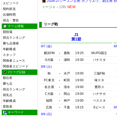
2026-27シーズン主将:ガブリエウ、副主
エピソード
ィージャ
-
12時
NEW
契約状況
出場時間
得点・警告
リーグ戦
チーム情報
競技場
J1
得点ランキング
第1節
勝ち点推移
8/7 (金)
8/
年齢構成
横浜FM
-
鹿島
19:25
MUFG国立
スタッフ
G大阪
-
浦和
19:30
パナスタ
関係者ニュース
関係者エピソード
8/8 (土)
Jリーグ記録
柏
-
水戸
19:00
三協F柏
順位表
FC東京
-
町田
19:00
味スタ
勝ち点
名古屋
-
清水
19:00
豊田ス
得点ランキング
C大阪
-
岡山
19:00
ハナサカ
得失点
福岡
-
神戸
19:00
ベススタ
年齢構成
星取表
広島
-
千葉
19:15
Eピース
8/
キーワード
8/9 (日)