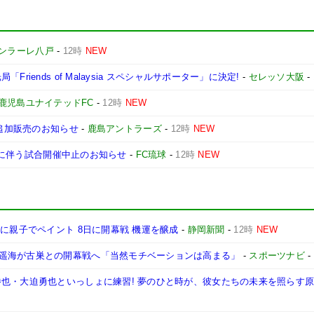
ンラーレ八戸
-
12時
NEW
iends of Malaysia スペシャルサポーター」に決定!
-
セレッソ大阪
-
鹿児島ユナイテッドFC
-
12時
NEW
び追加販売のお知らせ
-
鹿島アントラーズ
-
12時
NEW
接近に伴う試合開催中止のお知らせ
-
FC琉球
-
12時
NEW
に親子でペイント 8日に開幕戦 機運を醸成
-
静岡新聞
-
12時
NEW
遥海が古巣との開幕戦へ「当然モチベーションは高まる」
-
スポーツナビ
-
也・大迫勇也といっしょに練習! 夢のひと時が、彼女たちの未来を照らす原