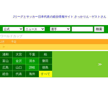
Jリーグとサッカー日本代表の総合情報サイト さっかりん
-
ゲストさん
FAワールドカップ
12月
予定
＞
浦和
大宮
千葉
柏
富山
金沢
清水
磐田
≫
広島
山口
讃岐
徳島
総合
代表
海外
すべて