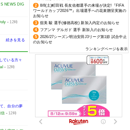
BS NEWS DIG
2
8/8(土)町田戦 長友佑都選手の来場が決定!『FIFA
ワールドカップ2026™』出場選手への花束贈呈実施の
お知らせ
oly
-
12時
3
舘美 駿 選手(修徳高校) 新加入内定のお知らせ
4
フアンマ デルガド 選手 新加入のお知らせ
5
2026/27シーズン明治安田J3リーグ第1節 試合中止
続きを見る
のお知らせ
ランキングページを表示
をしている方々
al
-
12時
して、自分の夢
通信
-
12時