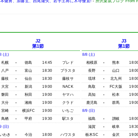
将:杉本健勇、加藤玄、西尾隆矢、若手主将に木寺優直!
-
所沢栗鼠ブログ From
J2
J3
第1節
第1節
8 (土)
8/8 (土)
札幌
-
徳島
14:45
プレド
相模原
-
熊本
18:0
八戸
-
富山
18:30
プラスタ
長野
-
山口
18:0
藤枝
-
仙台
18:30
藤枝サ
琉球
-
北九州
18:0
大宮
-
新潟
19:00
NACK
鳥取
-
FC大阪
19:0
磐田
-
秋田
19:00
ヤマハ
高知
-
松本
19:0
大分
-
湘南
19:00
クラド
鹿児島
-
群馬
19:0
宮崎
-
横浜FC
19:00
いちご
8/9 (日)
鳥栖
-
甲府
19:30
駅スタ
福島
-
讃岐
18:0
9 (日)
滋賀
-
岐阜
18:3
いわき
-
今治
18:00
ハワスタ
栃木SC
-
金沢
19:0