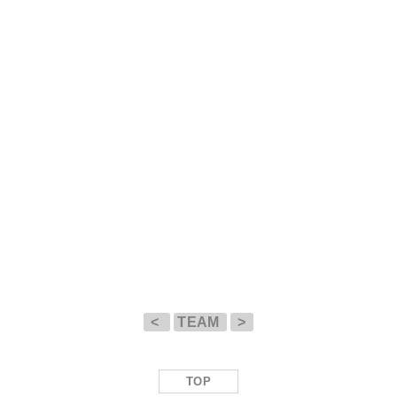
<
TEAM
>
TOP