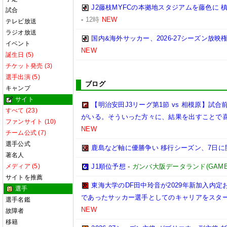
J2藤枝MYFCの本拠地スタジアムを藤色に
試合
-
12時
NEW
テレビ放送
ラジオ放送
国内&海外サッカー、2026-27シーズン放映
イベント
NEW
誕生日 (5)
チケット発売 (3)
選手出演 (5)
ブログ
キャンプ
サイト
【明治安田J3リーグ第1節 vs 相模原】
すべて (23)
がいる。そういった方々に、結果を出すことで
ファンサイト (10)
NEW
チーム公式 (7)
選手公式
鹿島など軸に優勝争い 移行シーズン、7日に
著名人
メディア (5)
J1順位予想
-
ガンバ大阪データランド(GAMBA OS
サイトを推薦
東海大学のDF田中玲音が2029年新加入内
選手
であったサッカー選手としてのキャリアをスタ
選手名鑑
NEW
故障者
移籍