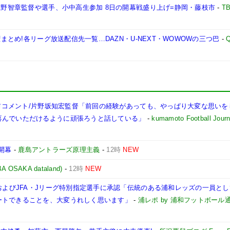
 槙野智章監督や選手、小中高生参加 8日の開幕戦盛り上げ=静岡・藤枝市
-
T
権まとめ!各リーグ放送配信先一覧…DAZN・U-NEXT・WOWOWの三つ巴
-
Q
試合前コメント/片野坂知宏監督「前回の経験があっても、やっぱり大変な思い
喜んでいただけるように頑張ろうと話している」
-
kumamoto Football Journ
開幕
-
鹿島アントラーズ原理主義
-
12時
NEW
AKA dataland)
-
12時
NEW
定およびJFA・Jリーグ特別指定選手に承認「伝統のある浦和レッズの一員と
ートできることを、大変うれしく思います」
-
浦レポ by 浦和フットボール