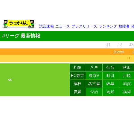
試合速報
ニュース
プレスリリース
ランキング
故障者
Jリーグ 最新情報
J1
J2
J3
2026年
＜
札幌
八戸
仙台
秋田
FC東京
東京V
町田
川崎
≪
藤枝
名古屋
岐阜
滋賀
愛媛
今治
高知
福岡