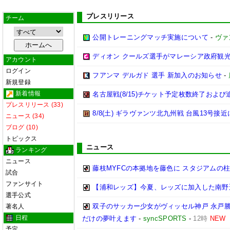
プレスリリース
チーム
公開トレーニングマッチ実施について
-
ヴァ
ディオン クールズ選手がマレーシア政府観光局「Fr
アカウント
ログイン
フアンマ デルガド 選手 新加入のお知らせ
-
新規登録
新着情報
名古屋戦(8/15)チケット予定枚数終了およ
プレスリリース (33)
8/8(土) ギラヴァンツ北九州戦 台風13号
ニュース (34)
ブログ (10)
トピックス
ニュース
ランキング
ニュース
藤枝MYFCの本拠地を藤色に スタジアムの柱
試合
ファンサイト
【浦和レッズ】今夏、レッズに加入した南野
選手公式
双子のサッカー少女がヴィッセル神戸 永戸勝
著名人
日程
だけの夢叶えます
-
syncSPORTS
-
12時
NEW
予定