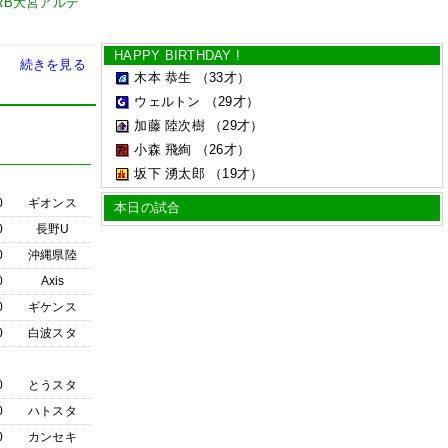
 RB大宮アルデ
HAPPY BIRTHDAY !
続きを見る
木本 恭生
（33才）
ウェルトン
（29才）
加藤 陸次樹
（29才）
小森 飛絢
（26才）
坂下 湧太郎
（19才）
0
ギオンス
本日の試合
0
長野U
0
沖縄県陸
0
Axis
0
ギケンス
0
白波スタ
0
とうスタ
0
ハトスタ
0
カンセキ