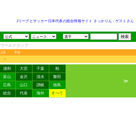
Jリーグとサッカー日本代表の総合情報サイト さっかりん
-
ゲストさん
FAワールドカップ
12月
予定
＞
浦和
大宮
千葉
柏
富山
金沢
清水
磐田
≫
広島
山口
讃岐
徳島
総合
代表
海外
すべて