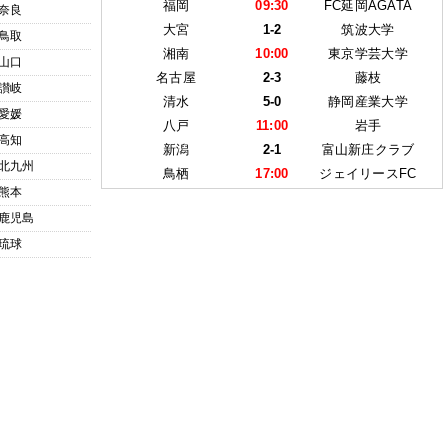
福岡
09:30
FC延岡AGATA
奈良
大宮
1-2
筑波大学
鳥取
湘南
10:00
東京学芸大学
山口
名古屋
2-3
藤枝
讃岐
清水
5-0
静岡産業大学
愛媛
八戸
11:00
岩手
高知
新潟
2-1
富山新庄クラブ
北九州
鳥栖
17:00
ジェイリースFC
熊本
鹿児島
琉球