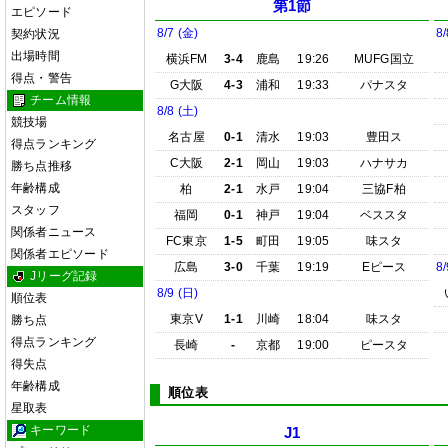
第1節
エピソード
8/7 (金)
8/
契約状況
出場時間
横浜FM
3-4
鹿島
19:26
MUFG国立
得点・警告
G大阪
4-3
浦和
19:33
パナスタ
チーム情報
8/8 (土)
競技場
名古屋
0-1
清水
19:03
豊田ス
得点ランキング
C大阪
2-1
岡山
19:03
ハナサカ
勝ち点推移
年齢構成
柏
2-1
水戸
19:04
三協F柏
スタッフ
福岡
0-1
神戸
19:04
ベススタ
関係者ニュース
FC東京
1-5
町田
19:05
味スタ
関係者エピソード
広島
3-0
千葉
19:19
Eピース
8/
Jリーグ記録
8/9 (日)
順位表
東京V
1-1
川崎
18:04
味スタ
勝ち点
得点ランキング
長崎
-
京都
19:00
ピースタ
得失点
年齢構成
順位表
星取表
キーワード
J1