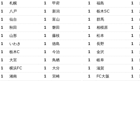
1
札幌
1
甲府
1
福島
1
1
八戸
1
新潟
1
栃木SC
1
1
仙台
1
富山
1
群馬
1
1
秋田
1
磐田
1
相模原
1
1
山形
1
藤枝
1
松本
1
1
いわき
1
徳島
1
長野
1
1
栃木C
1
今治
1
金沢
1
1
大宮
1
鳥栖
1
岐阜
1
1
横浜FC
1
大分
1
滋賀
1
1
湘南
1
宮崎
1
FC大阪
1