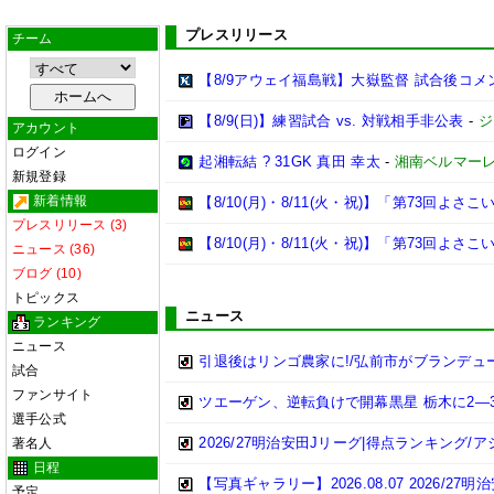
プレスリリース
チーム
【8/9アウェイ福島戦】大嶽監督 試合後コメ
【8/9(日)】練習試合 vs. 対戦相手非公表
-
ジ
アカウント
ログイン
起湘転結 ? 31GK 真田 幸太
-
湘南ベルマー
新規登録
新着情報
【8/10(月)・8/11(火・祝)】「第73回
プレスリリース (3)
【8/10(月)・8/11(火・祝)】「第73回よ
ニュース (36)
ブログ (10)
トピックス
ニュース
ランキング
ニュース
引退後はリンゴ農家に!/弘前市がブランデュ
試合
ファンサイト
ツエーゲン、逆転負けで開幕黒星 栃木に2―3 
選手公式
2026/27明治安田Jリーグ|得点ランキング/
著名人
日程
【写真ギャラリー】2026.08.07 2026/27
予定