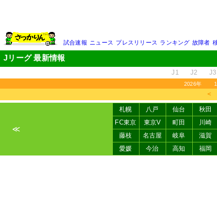
試合速報
ニュース
プレスリリース
ランキング
故障者
Jリーグ 最新情報
J1
J2
J3
2026年
＜
札幌
八戸
仙台
秋田
FC東京
東京V
町田
川崎
≪
藤枝
名古屋
岐阜
滋賀
愛媛
今治
高知
福岡