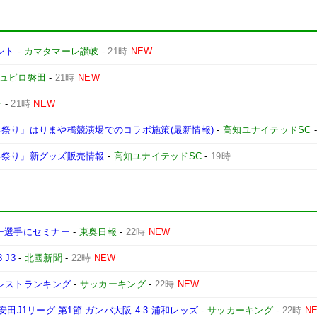
ント
-
カマタマーレ讃岐
-
21時
NEW
ュビロ磐田
-
21時
NEW
レ
-
21時
NEW
よさこい祭り」はりまや橋競演場でのコラボ施策(最新情報)
-
高知ユナイテッドSC
さこい祭り」新グッズ販売情報
-
高知ユナイテッドSC
-
19時
ー選手にセミナー
-
東奥日報
-
22時
NEW
J3
-
北國新聞
-
22時
NEW
アシストランキング
-
サッカーキング
-
22時
NEW
明治安田J1リーグ 第1節 ガンバ大阪 4-3 浦和レッズ
-
サッカーキング
-
22時
N