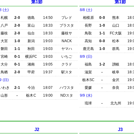
第1節
第1節
8 (土)
8/8 (土)
札幌
2-0
徳島
14:50
プレド
相模原
0-0
熊本
18:
八戸
2-0
富山
18:33
プラスタ
長野
1-0
山口
18:
藤枝
2-0
仙台
18:33
藤枝サ
鳥取
1-1
FC大阪
19:
大宮
1-0
新潟
19:03
NACK
高知
0-0
松本
19:
磐田
1-1
秋田
19:03
ヤマハ
鹿児島
1-0
群馬
19:
宮崎
0-1
横浜FC
19:03
いちご
8/9 (日)
大分
0-1
湘南
19:05
クラド
福島
1-2
讃岐
18:
鳥栖
2-0
甲府
19:37
駅スタ
滋賀
-
岐阜
18:
9 (日)
栃木SC
-
金沢
19:
いわき
2-1
今治
18:07
ハワスタ
愛媛
-
奈良
19:
山形
-
栃木C
19:00
NDスタ
9/9 (水)
琉球
-
北九州
19:
J2
J3