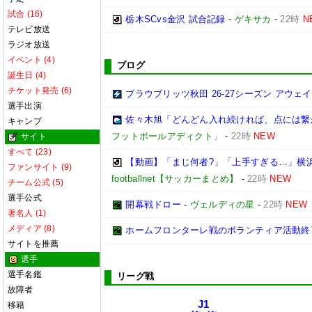
試合 (16)
栃木SCvs金沢 試合記録
-
ゲキサカ
-
22時
N
テレビ放送
ラジオ放送
イベント (4)
ブログ
誕生日 (4)
チケット発売 (6)
ブラウブリッツ秋田 26-27シーズン アウェ
選手出演
佐々木旭「どんどん入れ続ければ、点には繋がる
キャンプ
フットボールアディクト」
-
22時
NEW
サイト
すべて (23)
【動画】「まじ何者?」「上手すぎる…」横浜
ファンサイト (9)
footballnet【サッカーまとめ】
-
22時
NEW
チーム公式 (5)
選手公式
開幕戦ドロー
-
ヴェルディの星
-
22時
NEW
著名人 (1)
メディア (8)
ホームフロンターレ戦のボランティア活動終
サイトを推薦
選手
選手名鑑
リーグ戦
故障者
J1
移籍