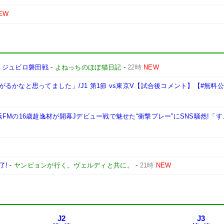
EW
イ ジュビロ磐田戦
-
よねっちのほぼ猫日記
-
22時
NEW
かなと思ってました」/J1 第1節 vs東京V【試合後コメント】【#無料
FMの16歳超逸材が開幕Jデビュー戦で魅せた“衝撃プレー”にSNS騒然!「
了!
-
ヤンピョンが行く。ヴェルディと共に。
-
21時
NEW
J2
J3