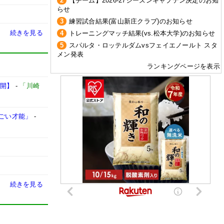
2
【チーム】2026-27シーズンキャプテン決定のお知
らせ
3
練習試合結果(富山新庄クラブ)のお知らせ
続きを見る
4
トレーニングマッチ結果(vs.松本大学)のお知らせ
5
スパルタ・ロッテルダムvsフェイエノールト スタ
メン発表
ランキングページを表示
公開】
-
「川崎
すごい才能」
-
続きを見る