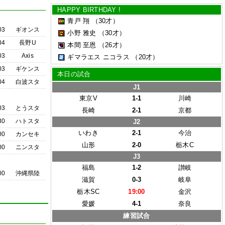
HAPPY BIRTHDAY !
青戸 翔
（30才）
03
ギオンス
小野 雅史
（30才）
04
長野U
本間 至恩
（26才）
03
Axis
ギマラエス ニコラス
（20才）
03
ギケンス
本日の試合
04
白波スタ
J1
東京V
1-1
川崎
03
とうスタ
長崎
2-1
京都
30
ハトスタ
J2
いわき
2-1
今治
00
カンセキ
山形
2-0
栃木C
00
ニンスタ
J3
福島
1-2
讃岐
00
沖縄県陸
滋賀
0-3
岐阜
栃木SC
19:00
金沢
愛媛
4-1
奈良
練習試合