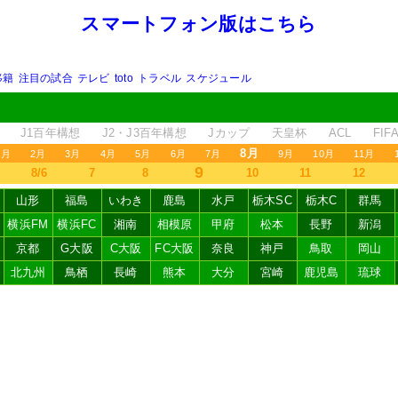
スマートフォン版はこちら
移籍
注目の試合
テレビ
toto
トラベル
スケジュール
J1百年構想
J2・J3百年構想
Jカップ
天皇杯
ACL
FI
8月
1月
2月
3月
4月
5月
6月
7月
9月
10月
11月
9
8/6
7
8
10
11
12
山形
福島
いわき
鹿島
水戸
栃木SC
栃木C
群馬
横浜FM
横浜FC
湘南
相模原
甲府
松本
長野
新潟
京都
G大阪
C大阪
FC大阪
奈良
神戸
鳥取
岡山
北九州
鳥栖
長崎
熊本
大分
宮崎
鹿児島
琉球