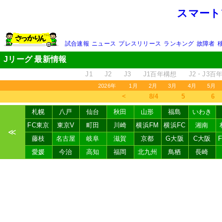
スマート
試合速報
ニュース
プレスリリース
ランキング
故障者
Jリーグ 最新情報
J1
J2
J3
J1百年構想
J2・J3百
2026年
1月
2月
3月
4月
5月
＜
8/4
5
6
札幌
八戸
仙台
秋田
山形
福島
いわき
FC東京
東京V
町田
川崎
横浜FM
横浜FC
湘南
≪
藤枝
名古屋
岐阜
滋賀
京都
G大阪
C大阪
愛媛
今治
高知
福岡
北九州
鳥栖
長崎