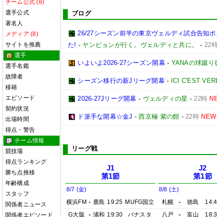
チーム公式 (8)
選手公式
ブログ
著名人
26/27シーズン前半の東京ヴェルディ試合告知
メディア (8)
サイトを推薦
た!
-
ヤンピョンが行く。ヴェルディと共に。
-
22
選手
いよいよ2026-27シーズン開幕
-
YANAの球蹴
選手名鑑
故障者
シーズン移行の新Jリーグ開幕
-
ICI C'EST VE
移籍
エピソード
2026-27Jリーグ開幕
-
ヴェルディの星
-
22時
N
契約状況
ド派手な開幕☆金J
-
西京極 紫の館
-
22時
NEW
出場時間
得点・警告
チーム情報
リーグ戦
競技場
得点ランキング
J1
J2
勝ち点推移
第1節
第1節
年齢構成
8/7 (金)
8/8 (土)
スタッフ
横浜FM
-
鹿島
19:25
MUFG国立
札幌
-
徳島
14:
関係者ニュース
G大阪
-
浦和
19:30
パナスタ
八戸
-
富山
18:
関係者エピソード