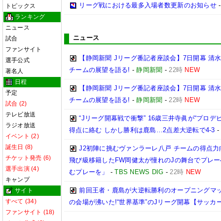
リーグ戦における最多入場者数更新のお知らせ
トピックス
ランキング
ニュース
ニュース
試合
ファンサイト
【静岡新聞 Jリーグ番記者座談会】7日開幕 清水
選手公式
チームの展望を語る!
-
静岡新聞
-
22時
NEW
著名人
日程
【静岡新聞 Jリーグ番記者座談会】7日開幕 清水
予定
チームの展望を語る!
-
静岡新聞
-
22時
NEW
試合 (2)
テレビ放送
“Jリーグ開幕戦で衝撃” 16歳三井寺眞が“プロ
ラジオ放送
得点に絡む しかし勝利は鹿島…2点差大逆転で4-3
イベント (2)
誕生日 (8)
J2初陣に挑むヴァンラーレ八戸 チームの得点力向
チケット発売 (6)
飛び級移籍したFW岡健太が憧れのJの舞台でプレー
選手出演 (4)
むプレーを」
-
TBS NEWS DIG
-
22時
NEW
キャンプ
前回王者・鹿島が大逆転勝利のオープニングマッ
サイト
すべて (34)
の会場が沸いた!“世界基準”のJリーグ開幕【サッカ
ファンサイト (18)