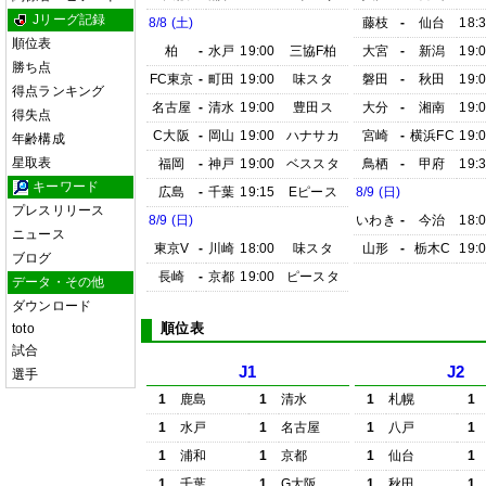
Jリーグ記録
8/8 (土)
藤枝
-
仙台
18:
順位表
柏
-
水戸
19:00
三協F柏
大宮
-
新潟
19:
勝ち点
FC東京
-
町田
19:00
味スタ
磐田
-
秋田
19:
得点ランキング
名古屋
-
清水
19:00
豊田ス
大分
-
湘南
19:
得失点
C大阪
-
岡山
19:00
ハナサカ
宮崎
-
横浜FC
19:
年齢構成
星取表
福岡
-
神戸
19:00
ベススタ
鳥栖
-
甲府
19:
キーワード
広島
-
千葉
19:15
Eピース
8/9 (日)
プレスリリース
8/9 (日)
いわき
-
今治
18:
ニュース
東京V
-
川崎
18:00
味スタ
山形
-
栃木C
19:
ブログ
長崎
-
京都
19:00
ピースタ
データ・その他
ダウンロード
順位表
toto
試合
J1
J2
選手
1
鹿島
1
清水
1
札幌
1
1
水戸
1
名古屋
1
八戸
1
1
浦和
1
京都
1
仙台
1
1
千葉
1
G大阪
1
秋田
1