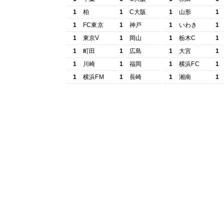
1
柏
1
C大阪
1
山形
1
1
FC東京
1
神戸
1
いわき
1
1
東京V
1
岡山
1
栃木C
1
1
町田
1
広島
1
大宮
1
1
川崎
1
福岡
1
横浜FC
1
1
横浜FM
1
長崎
1
湘南
1