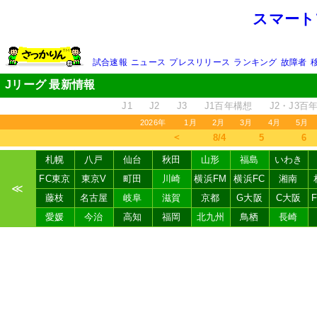
スマート
試合速報
ニュース
プレスリリース
ランキング
故障者
Jリーグ 最新情報
J1
J2
J3
J1百年構想
J2・J3百
2026年
1月
2月
3月
4月
5月
＜
8/4
5
6
札幌
八戸
仙台
秋田
山形
福島
いわき
FC東京
東京V
町田
川崎
横浜FM
横浜FC
湘南
≪
藤枝
名古屋
岐阜
滋賀
京都
G大阪
C大阪
愛媛
今治
高知
福岡
北九州
鳥栖
長崎