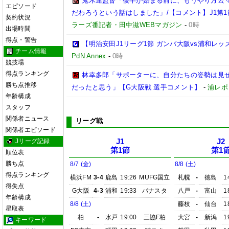
鬼木達監督「後半が始まる前に、もうやり方云
エピソード
だわろうという話はしました」/【コメント】J1第1
契約状況
ラーズ番記者・田中滋WEBマガジン
-
0時
出場時間
得点・警告
【明治安田J1リーグ1節 ガンバ大阪vs浦和レ
チーム情報
PdN Annex
-
0時
競技場
得点ランキング
林幸多郎「サポーターに、自分たちの姿勢は見
勝ち点推移
だったと思う」【G大阪戦 選手コメント】
-
浦レポ
年齢構成
スタッフ
関係者ニュース
リーグ戦
関係者エピソード
Jリーグ記録
J1
J2
第1節
第1
順位表
勝ち点
8/7 (金)
8/8 (土)
得点ランキング
横浜FM
3-4
鹿島
19:26
MUFG国立
札幌
-
徳島
1
得失点
G大阪
4-3
浦和
19:33
パナスタ
八戸
-
富山
1
年齢構成
8/8 (土)
藤枝
-
仙台
1
星取表
柏
-
水戸
19:00
三協F柏
大宮
-
新潟
1
キーワード