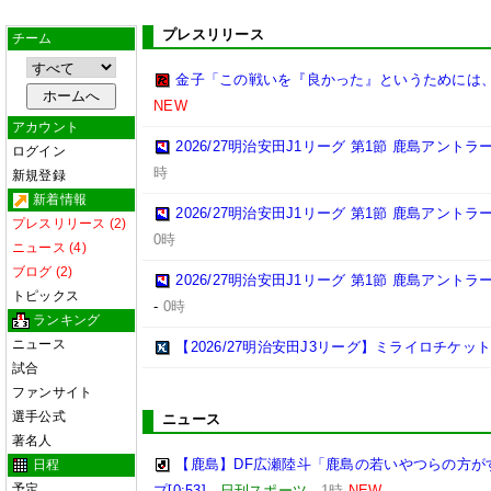
プレスリリース
チーム
金子「この戦いを『良かった』というためには
NEW
アカウント
2026/27明治安田J1リーグ 第1節 鹿島アント
ログイン
時
新規登録
新着情報
2026/27明治安田J1リーグ 第1節 鹿島アント
プレスリリース (2)
0時
ニュース (4)
ブログ (2)
2026/27明治安田J1リーグ 第1節 鹿島アント
トピックス
-
0時
ランキング
ニュース
【2026/27明治安田J3リーグ】ミライロチケ
試合
ファンサイト
選手公式
ニュース
著名人
【鹿島】DF広瀬陸斗「鹿島の若いやつらの方が
日程
予定
プ[0:53]
-
日刊スポーツ
-
1時
NEW