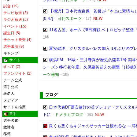
試合 (19)
【横浜】日本代表森保一監督が「本当に素晴らし
テレビ放送 (3)
[0:47]
-
日刊スポーツ
-
1時
NEW
ラジオ放送 (5)
イベント (15)
J1名古屋、ホームで8日初戦 ペトロビッチ監
誕生日 (5)
1時
チケット発売 (4)
選手出演 (9)
冨安健洋、クリスタルパレス加入 1年ぶりのプ
キャンプ
横浜FM、16歳・三井寺真が歴史的開幕1号 開
サイト
すべて (2)
シーズン移行初年度、久保建英超えの衝撃「(16歳
ファンサイト (2)
ーツ報知
-
1時
チーム公式
選手公式
著名人
ブログ
メディア
サイトを推薦
日本代表DF冨安健洋の英プレミア・クリスタル
選手
トに
-
ドメサカブログ
-
1時
NEW
選手名鑑
良くも悪くもキジェのサッカーは疲れるな ～浦
故障者
移籍