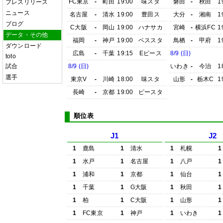
FC東京
-
町田
19:00
味スタ
磐田
-
秋田
1
プレスリリース
ニュース
名古屋
-
清水
19:00
豊田ス
大分
-
湘南
1
ブログ
C大阪
-
岡山
19:00
ハナサカ
宮崎
-
横浜FC
1
データ・その他
福岡
-
神戸
19:00
ベススタ
鳥栖
-
甲府
1
ダウンロード
広島
-
千葉
19:15
Eピース
8/9 (日)
toto
試合
8/9 (日)
いわき
-
今治
1
選手
東京V
-
川崎
18:00
味スタ
山形
-
栃木C
1
長崎
-
京都
19:00
ピースタ
順位表
J1
J2
1
鹿島
1
清水
1
札幌
1
1
水戸
1
名古屋
1
八戸
1
1
浦和
1
京都
1
仙台
1
1
千葉
1
G大阪
1
秋田
1
1
柏
1
C大阪
1
山形
1
1
FC東京
1
神戸
1
いわき
1