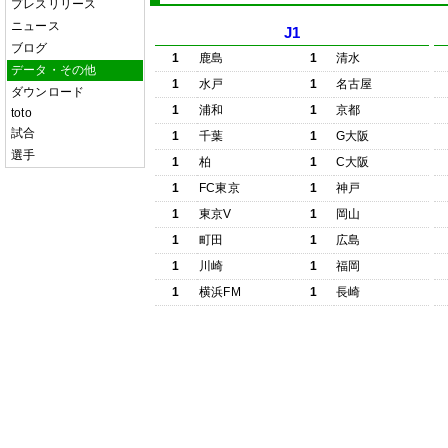
プレスリリース
ニュース
J1
ブログ
1
鹿島
1
清水
データ・その他
1
水戸
1
名古屋
ダウンロード
1
浦和
1
京都
toto
試合
1
千葉
1
G大阪
選手
1
柏
1
C大阪
1
FC東京
1
神戸
1
東京V
1
岡山
1
町田
1
広島
1
川崎
1
福岡
1
横浜FM
1
長崎