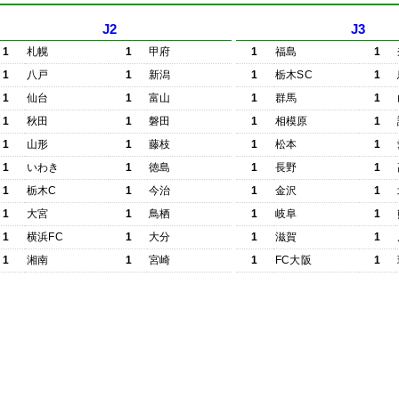
J2
J3
1
札幌
1
甲府
1
福島
1
1
八戸
1
新潟
1
栃木SC
1
1
仙台
1
富山
1
群馬
1
1
秋田
1
磐田
1
相模原
1
1
山形
1
藤枝
1
松本
1
1
いわき
1
徳島
1
長野
1
1
栃木C
1
今治
1
金沢
1
1
大宮
1
鳥栖
1
岐阜
1
1
横浜FC
1
大分
1
滋賀
1
1
湘南
1
宮崎
1
FC大阪
1