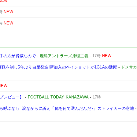
NEW
時
NEW
時
NEW
手の方が脅威なので
-
鹿島アントラーズ原理主義
-
17時
NEW
幕戦を制し5年ぶり白星発進!新加入のペイショットが1G1Aの活躍
-
ドメサ
NEW
戦プレビュー】
-
FOOTBALL TODAY KANAZAWA
-
17時
ら呼ぶな!」 涙ながらに訴え「俺を何で選んだんだ?」ストライカーの意地
-