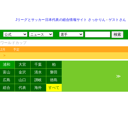
Jリーグとサッカー日本代表の総合情報サイト さっかりん
-
ゲストさん
FAワールドカップ
12月
予定
＞
浦和
大宮
千葉
柏
富山
金沢
清水
磐田
≫
広島
山口
讃岐
徳島
総合
代表
海外
すべて