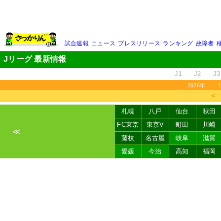
試合速報
ニュース
プレスリリース
ランキング
故障者
Jリーグ 最新情報
J1
J2
J3
2026年
＜
札幌
八戸
仙台
秋田
FC東京
東京V
町田
川崎
≪
藤枝
名古屋
岐阜
滋賀
愛媛
今治
高知
福岡