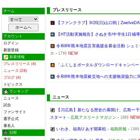
プレスリリース
チーム
【ファンクラブ】9/20(日)山口戦 | ZwelveD
【HT活動実施報告】さぬき市/中学生1日補
アカウント
ログイン
令和8年熊本地震災害義援金募金活動 シュミット
新規登録
ス
-
17時
NEW
新着情報
プレスリリース (4)
「ふくしまポータルダウンロードキャンペー
ニュース (28)
令和8年熊本地震被災地への支援物資協力に
ブログ (4)
トピックス
ランキング
ニュース
ニュース
試合
【J1広島】新たなる歴史の幕開け。広島ー
ファンサイト
スタート
-
広島アスリートマガジン
-
18時
NEW
選手公式
著名人
いわき、福島U あす開幕戦
-
福島民報
-
18時
日程
予定