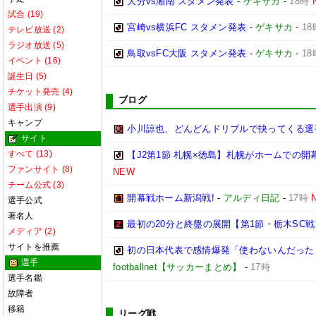
大分vs湘南 スタメン発表
-
ゲキサカ
-
18時
試合 (19)
宮崎vs横浜FC スタメン発表
-
ゲキサカ
-
18
テレビ放送 (2)
ラジオ放送 (5)
鳥取vsFC大阪 スタメン発表
-
ゲキサカ
-
18
イベント (16)
誕生日 (5)
チケット発売 (4)
ブログ
選手出演 (9)
キャンプ
小川諒也、どんどんドリブルで抉ってくる選
サイト
すべて (13)
【J2第1節 札幌×徳島】札幌がホームでの開
ファンサイト (8)
NEW
チーム公式 (3)
開幕戦ホーム新潟戦!
-
アルディ日記
-
17時
選手公式
著名人
最初の20分と終盤の展開【第1節・栃木SC
メディア (2)
サイトを推薦
初の日本代表で感情爆発「使わないんだった
選手
footballnet【サッカーまとめ】
-
17時
選手名鑑
故障者
移籍
リーグ戦