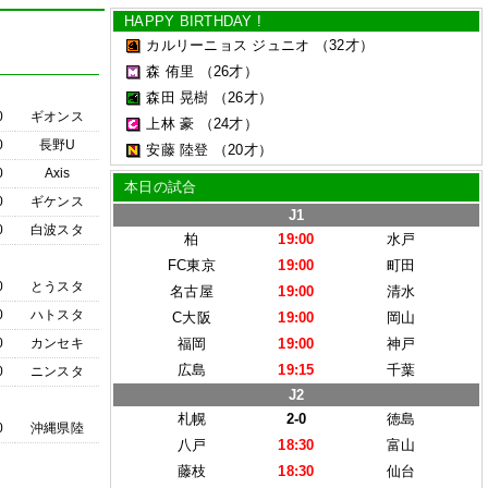
HAPPY BIRTHDAY !
カルリーニョス ジュニオ
（32才）
森 侑里
（26才）
森田 晃樹
（26才）
0
ギオンス
上林 豪
（24才）
0
長野U
安藤 陸登
（20才）
0
Axis
本日の試合
0
ギケンス
J1
0
白波スタ
柏
19:00
水戸
FC東京
19:00
町田
0
とうスタ
名古屋
19:00
清水
0
ハトスタ
C大阪
19:00
岡山
0
カンセキ
福岡
19:00
神戸
広島
19:15
千葉
0
ニンスタ
J2
札幌
2-0
徳島
0
沖縄県陸
八戸
18:30
富山
藤枝
18:30
仙台