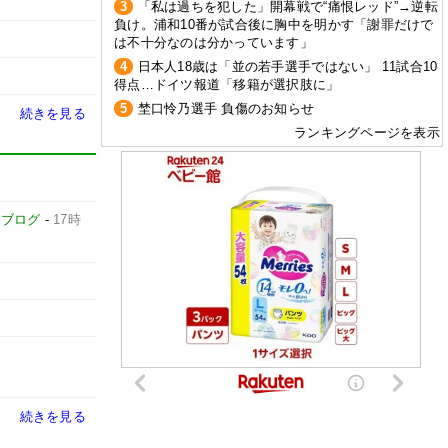
3
「私は過ちを犯した」開幕戦で“痛恨レッド”→逆転
負け。浦和10番が試合後に胸中を明かす「謝罪だけで
は不十分なのは分かっています」
4
日本人18歳は「並の若手選手ではない」 11試合10
得点…ドイツ報道「移籍が選択肢に」
5
埜口怜乃選手 負傷のお知らせ
続きを見る
ランキングページを表示
カブログ
-
17時
続きを見る