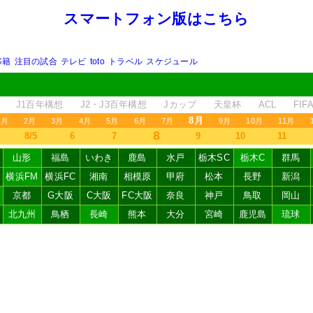
スマートフォン版はこちら
移籍
注目の試合
テレビ
toto
トラベル
スケジュール
J1百年構想
J2・J3百年構想
Jカップ
天皇杯
ACL
FI
8月
1月
2月
3月
4月
5月
6月
7月
9月
10月
11月
8
8/5
6
7
9
10
11
山形
福島
いわき
鹿島
水戸
栃木SC
栃木C
群馬
横浜FM
横浜FC
湘南
相模原
甲府
松本
長野
新潟
京都
G大阪
C大阪
FC大阪
奈良
神戸
鳥取
岡山
北九州
鳥栖
長崎
熊本
大分
宮崎
鹿児島
琉球