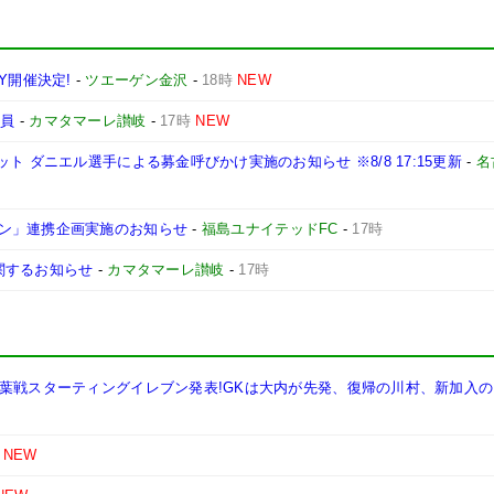
AY開催決定!
-
ツエーゲン金沢
-
18時
NEW
導員
-
カマタマーレ讃岐
-
17時
NEW
 ダニエル選手による募金呼びかけ実施のお知らせ ※8/8 17:15更新
-
名
ン」連携企画実施のお知らせ
-
福島ユナイテッドFC
-
17時
関するお知らせ
-
カマタマーレ讃岐
-
17時
千葉戦スターティングイレブン発表!GKは大内が先発、復帰の川村、新加入
NEW