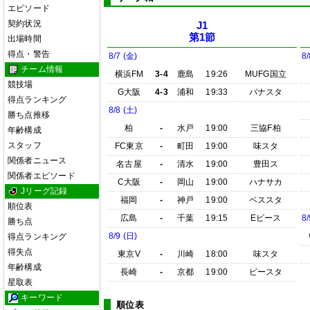
エピソード
契約状況
J1
第1節
出場時間
得点・警告
8/7 (金)
8/
チーム情報
横浜FM
3-4
鹿島
19:26
MUFG国立
競技場
G大阪
4-3
浦和
19:33
パナスタ
得点ランキング
8/8 (土)
勝ち点推移
柏
-
水戸
19:00
三協F柏
年齢構成
スタッフ
FC東京
-
町田
19:00
味スタ
関係者ニュース
名古屋
-
清水
19:00
豊田ス
関係者エピソード
C大阪
-
岡山
19:00
ハナサカ
Jリーグ記録
福岡
-
神戸
19:00
ベススタ
順位表
広島
-
千葉
19:15
Eピース
8/
勝ち点
8/9 (日)
得点ランキング
得失点
東京V
-
川崎
18:00
味スタ
年齢構成
長崎
-
京都
19:00
ピースタ
星取表
キーワード
順位表