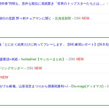
高額年俸”判明も、意外な順位に英紙驚き「世界のトップスターたちとは…」
-
移行の意図 野々村チェアマンに聞く
-
北海道新聞
-
20時
NEW
哉「とにかく結果だけに拘ってプレーします」【8/6 練習レポート】(26.8.6)
支援要請=米紙
-
footballnet【サッカーまとめ】
-
20時
NEW
ーリングサンダー
-
20時
NEW
NEW
がフル稼働。山形花笠まつりから開幕戦勝利へ!
-
Dio-maga(ディオマガ)
-
1