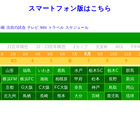
スマートフォン版はこちら
移籍
注目の試合
テレビ
toto
トラベル
スケジュール
J1百年構想
J2・J3百年構想
Jカップ
天皇杯
ACL
FI
8月
1月
2月
3月
4月
5月
6月
7月
9月
10月
11月
6
8/3
4
5
7
8
9
山形
福島
いわき
鹿島
水戸
栃木SC
栃木C
群馬
横浜FM
横浜FC
湘南
相模原
甲府
松本
長野
新潟
京都
G大阪
C大阪
FC大阪
奈良
神戸
鳥取
岡山
北九州
鳥栖
長崎
熊本
大分
宮崎
鹿児島
琉球