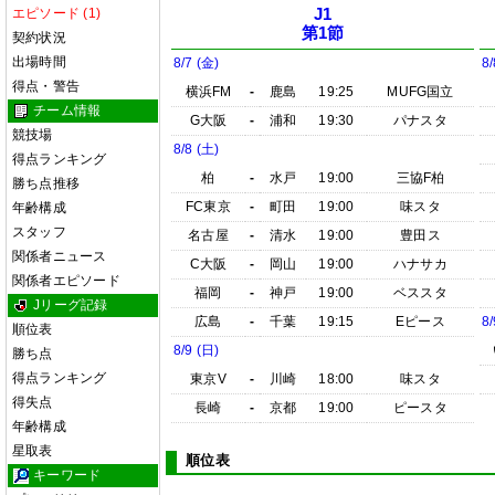
エピソード (1)
J1
第1節
契約状況
出場時間
8/7 (金)
8/
得点・警告
横浜FM
-
鹿島
19:25
MUFG国立
チーム情報
G大阪
-
浦和
19:30
パナスタ
競技場
8/8 (土)
得点ランキング
柏
-
水戸
19:00
三協F柏
勝ち点推移
FC東京
-
町田
19:00
味スタ
年齢構成
スタッフ
名古屋
-
清水
19:00
豊田ス
関係者ニュース
C大阪
-
岡山
19:00
ハナサカ
関係者エピソード
福岡
-
神戸
19:00
ベススタ
Jリーグ記録
広島
-
千葉
19:15
Eピース
8/
順位表
8/9 (日)
勝ち点
得点ランキング
東京V
-
川崎
18:00
味スタ
得失点
長崎
-
京都
19:00
ピースタ
年齢構成
星取表
順位表
キーワード