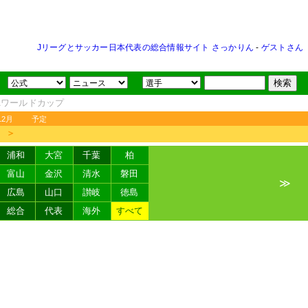
Jリーグとサッカー日本代表の総合情報サイト さっかりん
-
ゲストさん
FAワールドカップ
12月
予定
＞
浦和
大宮
千葉
柏
富山
金沢
清水
磐田
≫
広島
山口
讃岐
徳島
総合
代表
海外
すべて