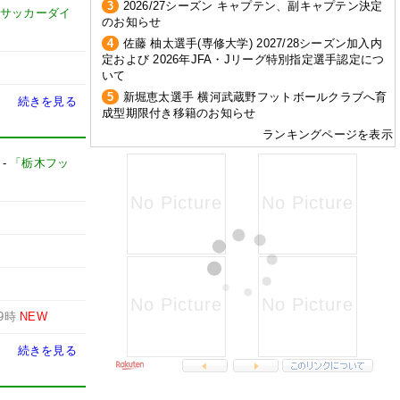
3
2026/27シーズン キャプテン、副キャプテン決定
サッカーダイ
のお知らせ
4
佐藤 柚太選手(専修大学) 2027/28シーズン加入内
定および 2026年JFA・Jリーグ特別指定選手認定につ
いて
5
新堀恵太選手 横河武蔵野フットボールクラブへ育
続きを見る
成型期限付き移籍のお知らせ
ランキングページを表示
-
「栃木フッ
9時
NEW
続きを見る