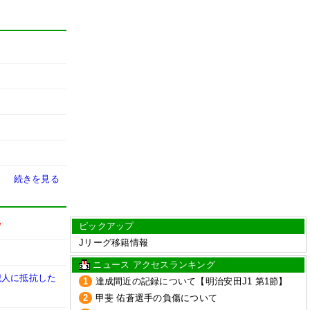
続きを見る
ピックアップ
W
Jリーグ移籍情報
ニュース アクセスランキング
犯人に抵抗した
1
達成間近の記録について【明治安田J1 第1節】
2
甲斐 佑蒼選手の負傷について