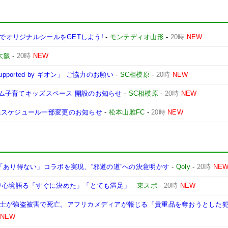
ンでオリジナルシールをGETしよう!
-
モンテディオ山形
-
20時
NEW
大阪
-
20時
NEW
ported by ギオン」 ご協力のお願い
-
SC相模原
-
20時
NEW
ジアム子育てキッズスペース 開設のお知らせ
-
SC相模原
-
20時
NEW
送スケジュール一部変更のお知らせ
-
松本山雅FC
-
20時
NEW
「あり得ない」コラボを実現、“邪道の道”への決意明かす
-
Qoly
-
20時
NE
入り心境語る「すぐに決めた」「とても満足」
-
東スポ
-
20時
NEW
戦士が強盗被害で死亡。アフリカメディアが報じる「貴重品を奪おうとした
NEW