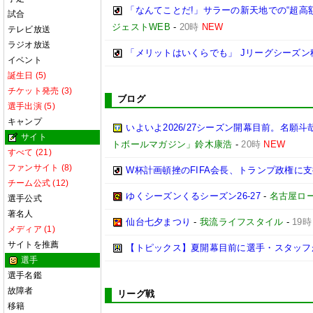
「なんてことだ!」サラーの新天地での“超
試合
ジェストWEB
-
20時
NEW
テレビ放送
ラジオ放送
「メリットはいくらでも」 Jリーグシーズン
イベント
誕生日 (5)
チケット発売 (3)
ブログ
選手出演 (5)
キャンプ
いよいよ2026/27シーズン開幕目前。名願斗
サイト
トボールマガジン」鈴木康浩
-
20時
NEW
すべて (21)
ファンサイト (8)
W杯計画頓挫のFIFA会長、トランプ政権に
チーム公式 (12)
ゆくシーズンくるシーズン26-27
-
名古屋ロ
選手公式
著名人
仙台七夕まつり
-
我流ライフスタイル
-
19時
メディア (1)
サイトを推薦
【トピックス】夏開幕目前に選手・スタッフ
選手
選手名鑑
故障者
リーグ戦
移籍