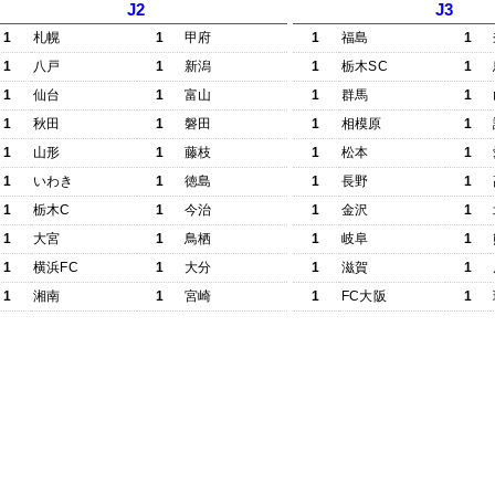
J2
J3
1
札幌
1
甲府
1
福島
1
1
八戸
1
新潟
1
栃木SC
1
1
仙台
1
富山
1
群馬
1
1
秋田
1
磐田
1
相模原
1
1
山形
1
藤枝
1
松本
1
1
いわき
1
徳島
1
長野
1
1
栃木C
1
今治
1
金沢
1
1
大宮
1
鳥栖
1
岐阜
1
1
横浜FC
1
大分
1
滋賀
1
1
湘南
1
宮崎
1
FC大阪
1