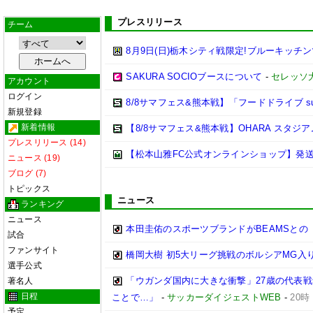
プレスリリース
チーム
8月9日(日)栃木シティ戦限定!ブルーキッチ
SAKURA SOCIOブースについて
-
セレッソ
アカウント
ログイン
8/8サマフェス&熊本戦】「フードドライブ sup
新規登録
新着情報
【8/8サマフェス&熊本戦】OHARA スタ
プレスリリース (14)
【松本山雅FC公式オンラインショップ】発
ニュース (19)
ブログ (7)
トピックス
ニュース
ランキング
ニュース
本田圭佑のスポーツブランドがBEAMSとの
試合
ファンサイト
橋岡大樹 初5大リーグ挑戦のボルシアMG
選手公式
「ウガンダ国内に大きな衝撃」27歳の代表
著名人
日程
ことで…」
-
サッカーダイジェストWEB
-
20時
予定