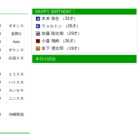
HAPPY BIRTHDAY !
木本 恭生
（33才）
0
ギオンス
ウェルトン
（29才）
加藤 陸次樹
（29才）
0
長野U
小森 飛絢
（26才）
0
Axis
坂下 湧太郎
（19才）
0
ギケンス
0
白波スタ
本日の試合
0
とうスタ
0
ハトスタ
0
カンセキ
0
ニンスタ
0
沖縄県陸