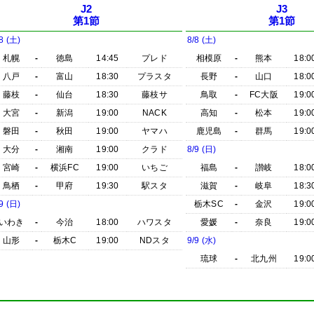
J2
J3
第1節
第1節
8 (土)
8/8 (土)
札幌
-
徳島
14:45
プレド
相模原
-
熊本
18:0
八戸
-
富山
18:30
プラスタ
長野
-
山口
18:0
藤枝
-
仙台
18:30
藤枝サ
鳥取
-
FC大阪
19:0
大宮
-
新潟
19:00
NACK
高知
-
松本
19:0
磐田
-
秋田
19:00
ヤマハ
鹿児島
-
群馬
19:0
大分
-
湘南
19:00
クラド
8/9 (日)
宮崎
-
横浜FC
19:00
いちご
福島
-
讃岐
18:0
鳥栖
-
甲府
19:30
駅スタ
滋賀
-
岐阜
18:3
9 (日)
栃木SC
-
金沢
19:0
いわき
-
今治
18:00
ハワスタ
愛媛
-
奈良
19:0
山形
-
栃木C
19:00
NDスタ
9/9 (水)
琉球
-
北九州
19:0