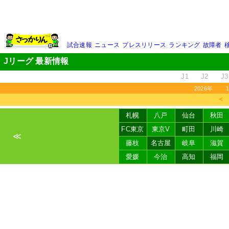
試合速報
ニュース
プレスリリース
ランキング
故障者
Jリーグ 最新情報
J1
J2
J3
2026年
＜
札幌
八戸
仙台
秋田
FC東京
東京V
町田
川崎
≪
藤枝
名古屋
岐阜
滋賀
愛媛
今治
高知
福岡