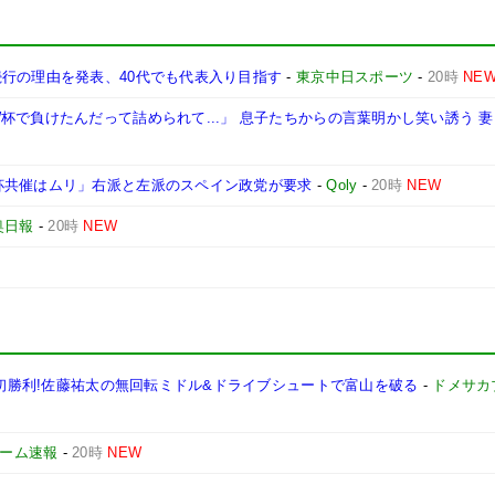
続行の理由を発表、40代でも代表入り目指す
-
東京中日スポーツ
-
20時
NE
杯で負けたんだって詰められて...」 息子たちからの言葉明かし笑い誘う 
杯共催はムリ」右派と左派のスペイン政党が要求
-
Qoly
-
20時
NEW
奥日報
-
20時
NEW
J2初勝利!佐藤祐太の無回転ミドル&ドライブシュートで富山を破る
-
ドメサカ
yゲーム速報
-
20時
NEW