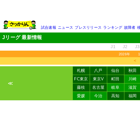
試合速報
ニュース
プレスリリース
ランキング
故障者
Jリーグ 最新情報
J1
J2
J3
2026年
＜
札幌
八戸
仙台
秋田
FC東京
東京V
町田
川崎
≪
藤枝
名古屋
岐阜
滋賀
愛媛
今治
高知
福岡