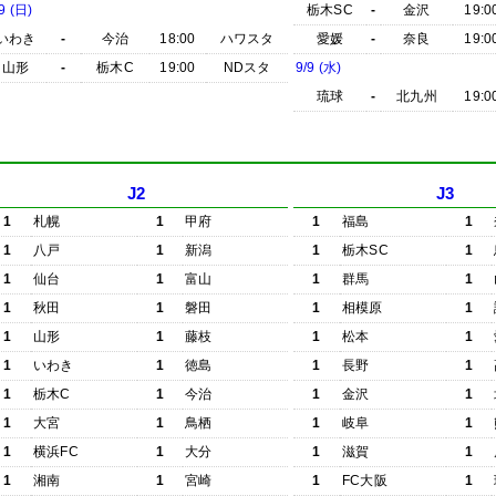
9 (日)
栃木SC
-
金沢
19:0
いわき
-
今治
18:00
ハワスタ
愛媛
-
奈良
19:0
山形
-
栃木C
19:00
NDスタ
9/9 (水)
琉球
-
北九州
19:0
J2
J3
1
札幌
1
甲府
1
福島
1
1
八戸
1
新潟
1
栃木SC
1
1
仙台
1
富山
1
群馬
1
1
秋田
1
磐田
1
相模原
1
1
山形
1
藤枝
1
松本
1
1
いわき
1
徳島
1
長野
1
1
栃木C
1
今治
1
金沢
1
1
大宮
1
鳥栖
1
岐阜
1
1
横浜FC
1
大分
1
滋賀
1
1
湘南
1
宮崎
1
FC大阪
1