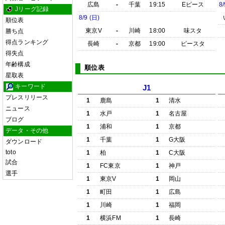
広島
-
千葉
19:15
Eピース
8/
Jリーグ記録
8/9 (日)
順位表
東京V
-
川崎
18:00
味スタ
勝ち点
得点ランキング
長崎
-
京都
19:00
ピースタ
得失点
年齢構成
順位表
星取表
キーワード
J1
プレスリリース
1
鹿島
1
清水
ニュース
1
水戸
1
名古屋
ブログ
1
浦和
1
京都
データ・その他
1
千葉
1
G大阪
ダウンロード
toto
1
柏
1
C大阪
試合
1
FC東京
1
神戸
選手
1
東京V
1
岡山
1
町田
1
広島
1
川崎
1
福岡
1
横浜FM
1
長崎