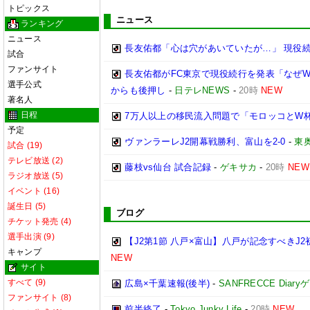
トピックス
ニュース
ランキング
ニュース
長友佑都「心は穴があいていたが…」 現役
試合
ファンサイト
長友佑都がFC東京で現役続行を発表「なぜW
選手公式
からも後押し
-
日テレNEWS
-
20時
NEW
著名人
日程
7万人以上の移民流入問題で「モロッコとW
予定
ヴァンラーレJ2開幕戦勝利、富山を2-0
-
東
試合 (19)
テレビ放送 (2)
藤枝vs仙台 試合記録
-
ゲキサカ
-
20時
NEW
ラジオ放送 (5)
イベント (16)
誕生日 (5)
ブログ
チケット発売 (4)
選手出演 (9)
【J2第1節 八戸×富山】八戸が記念すべき
キャンプ
NEW
サイト
すべて (9)
広島×千葉速報(後半)
-
SANFRECCE Diar
ファンサイト (8)
前半終了
-
Tokyo Junky Life
-
20時
NEW