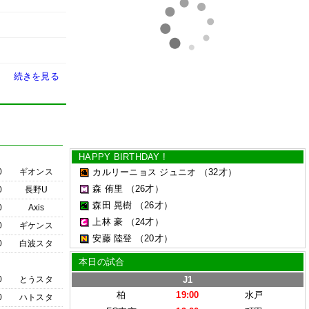
続きを見る
HAPPY BIRTHDAY !
0
ギオンス
カルリーニョス ジュニオ
（32才）
森 侑里
（26才）
0
長野U
森田 晃樹
（26才）
0
Axis
上林 豪
（24才）
0
ギケンス
安藤 陸登
（20才）
0
白波スタ
本日の試合
0
とうスタ
J1
柏
19:00
水戸
0
ハトスタ