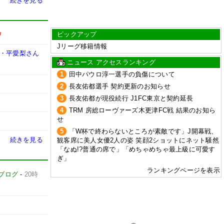
続きを見る
ピックアップ
W
Jリーグ移籍情報
妻・平愛梨さん
ニュース アクセスランキング
1
田中パウロ淳一選手の負傷について
2
長友佑都選手 契約更新のお知らせ
3
長友佑都が現役続行 J1FC東京と契約延長
4
TRM 房総ローヴァーズ木更津FC戦 結果のお知ら
せ
5
「W杯で終わらないところが素敵です」J開幕戦、
続きを見る
観客席に美人女優2人の姿 笑顔2ショットにネット騒然
「なぬ!?普通の席で」「めちゃめちゃ最上級に可愛す
ぎ」
ランキングページを表示
ブログ
-
20時