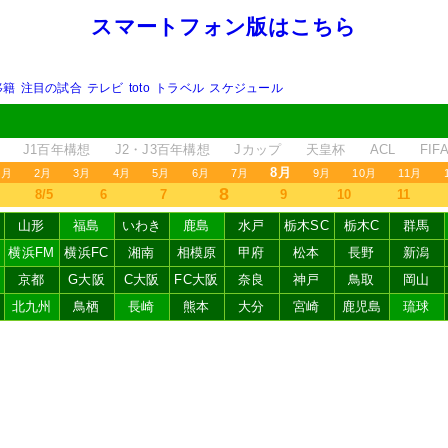
スマートフォン版はこちら
移籍
注目の試合
テレビ
toto
トラベル
スケジュール
J1百年構想
J2・J3百年構想
Jカップ
天皇杯
ACL
FI
8月
1月
2月
3月
4月
5月
6月
7月
9月
10月
11月
8
8/5
6
7
9
10
11
山形
福島
いわき
鹿島
水戸
栃木SC
栃木C
群馬
横浜FM
横浜FC
湘南
相模原
甲府
松本
長野
新潟
京都
G大阪
C大阪
FC大阪
奈良
神戸
鳥取
岡山
北九州
鳥栖
長崎
熊本
大分
宮崎
鹿児島
琉球