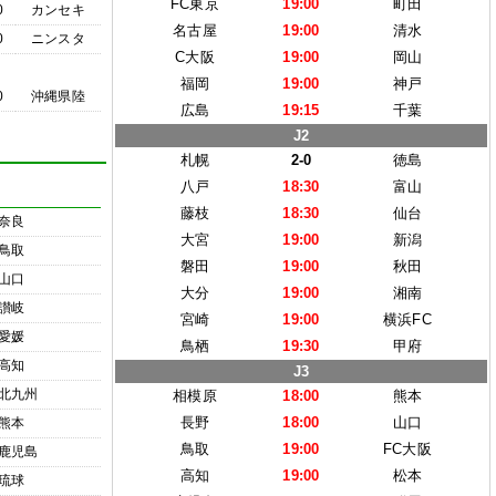
FC東京
19:00
町田
0
カンセキ
名古屋
19:00
清水
0
ニンスタ
C大阪
19:00
岡山
福岡
19:00
神戸
0
沖縄県陸
広島
19:15
千葉
J2
札幌
2-0
徳島
八戸
18:30
富山
藤枝
18:30
仙台
奈良
大宮
19:00
新潟
鳥取
磐田
19:00
秋田
山口
大分
19:00
湘南
讃岐
宮崎
19:00
横浜FC
愛媛
鳥栖
19:30
甲府
高知
J3
北九州
相模原
18:00
熊本
長野
18:00
山口
熊本
鳥取
19:00
FC大阪
鹿児島
高知
19:00
松本
琉球