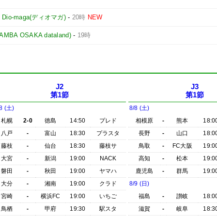
-
Dio-maga(ディオマガ)
-
20時
NEW
 OSAKA dataland)
-
19時
J2
J3
第1節
第1節
8 (土)
8/8 (土)
札幌
2-0
徳島
14:50
プレド
相模原
-
熊本
18:0
八戸
-
富山
18:30
プラスタ
長野
-
山口
18:0
藤枝
-
仙台
18:30
藤枝サ
鳥取
-
FC大阪
19:0
大宮
-
新潟
19:00
NACK
高知
-
松本
19:0
磐田
-
秋田
19:00
ヤマハ
鹿児島
-
群馬
19:0
大分
-
湘南
19:00
クラド
8/9 (日)
宮崎
-
横浜FC
19:00
いちご
福島
-
讃岐
18:0
鳥栖
-
甲府
19:30
駅スタ
滋賀
-
岐阜
18:3