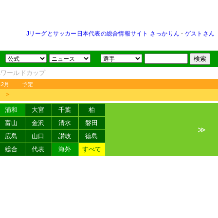
Jリーグとサッカー日本代表の総合情報サイト さっかりん
-
ゲストさん
FAワールドカップ
12月
予定
＞
浦和
大宮
千葉
柏
富山
金沢
清水
磐田
≫
広島
山口
讃岐
徳島
総合
代表
海外
すべて