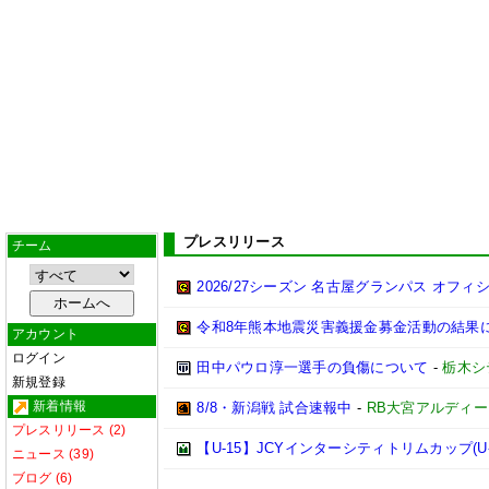
プレスリリース
チーム
2026/27シーズン 名古屋グランパス オフィシ
令和8年熊本地震災害義援金募金活動の結果
アカウント
ログイン
田中パウロ淳一選手の負傷について
-
栃木シ
新規登録
新着情報
8/8・新潟戦 試合速報中
-
RB大宮アルディ
プレスリリース (2)
【U-15】JCYインターシティトリムカップ(U-
ニュース (39)
ブログ (6)