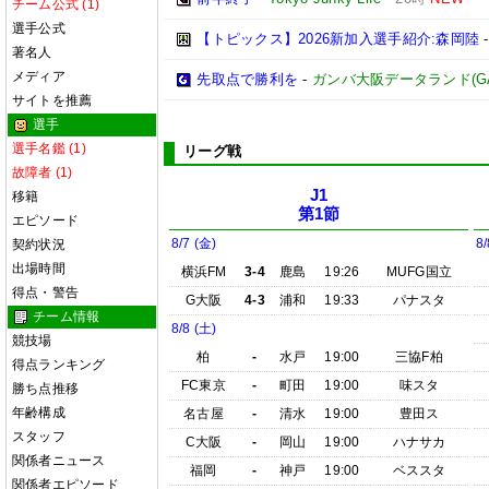
チーム公式 (1)
選手公式
【トピックス】2026新加入選手紹介:森岡陸
著名人
メディア
先取点で勝利を
-
ガンバ大阪データランド(GAMBA
サイトを推薦
選手
選手名鑑 (1)
リーグ戦
故障者 (1)
J1
移籍
第1節
エピソード
8/7 (金)
8/
契約状況
出場時間
横浜FM
3-4
鹿島
19:26
MUFG国立
得点・警告
G大阪
4-3
浦和
19:33
パナスタ
チーム情報
8/8 (土)
競技場
柏
-
水戸
19:00
三協F柏
得点ランキング
FC東京
-
町田
19:00
味スタ
勝ち点推移
年齢構成
名古屋
-
清水
19:00
豊田ス
スタッフ
C大阪
-
岡山
19:00
ハナサカ
関係者ニュース
福岡
-
神戸
19:00
ベススタ
関係者エピソード