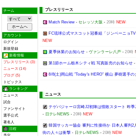
プレスリリース
チーム
Match Review
-
セレッソ大阪
-
20時
NEW
FC琉球公式マスコット冠番組「ジンベーニョTV
アカウント
NEW
ログイン
新規登録
夏季休業のお知らせ
-
ヴァンラーレ八戸
-
20時
新着情報
プレスリリース (3)
第1節ホーム栃木シティ戦 写真販売のお知らせ
ニュース (14)
8/8(土)岡山戦 ”Today's HERO” 横山 夢樹選
ブログ (5)
トピックス
ランキング
ニュース
ニュース
試合
テゲバジャーロ宮崎J2初陣は惜敗スタート 昨季
ファンサイト
-
日テレNEWS
-
20時
NEW
選手公式
著名人
韓国サッカー協会 審判に性接待か 日本人審判2
日程
街の人々は衝撃
-
日テレNEWS
-
20時
NEW
予定