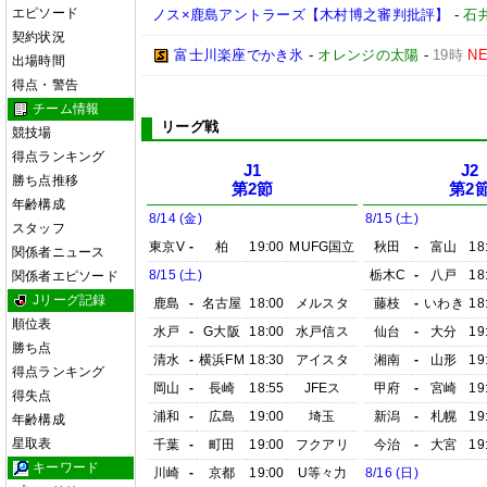
エピソード
ノス×鹿島アントラーズ【木村博之審判批評】
-
石井
契約状況
富士川楽座でかき氷
-
オレンジの太陽
-
19時
N
出場時間
得点・警告
チーム情報
リーグ戦
競技場
得点ランキング
J1
J2
勝ち点推移
第2節
第2
年齢構成
8/14 (金)
8/15 (土)
スタッフ
東京V
-
柏
19:00
MUFG国立
秋田
-
富山
18
関係者ニュース
8/15 (土)
栃木C
-
八戸
18
関係者エピソード
Jリーグ記録
鹿島
-
名古屋
18:00
メルスタ
藤枝
-
いわき
18
順位表
水戸
-
G大阪
18:00
水戸信ス
仙台
-
大分
19
勝ち点
清水
-
横浜FM
18:30
アイスタ
湘南
-
山形
19
得点ランキング
岡山
-
長崎
18:55
JFEス
甲府
-
宮崎
19
得失点
浦和
-
広島
19:00
埼玉
新潟
-
札幌
19
年齢構成
星取表
千葉
-
町田
19:00
フクアリ
今治
-
大宮
19
キーワード
川崎
-
京都
19:00
U等々力
8/16 (日)