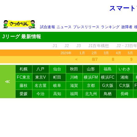
スマート
試合速報
ニュース
プレスリリース
ランキング
故障者
Jリーグ 最新情報
J1
J2
J3
J1百年構想
J2・J3百
2026年
1月
2月
3月
4月
5月
＜
8/7
8
9
札幌
八戸
仙台
秋田
山形
福島
いわき
FC東京
東京V
町田
川崎
横浜FM
横浜FC
湘南
≪
藤枝
名古屋
岐阜
滋賀
京都
G大阪
C大阪
愛媛
今治
高知
福岡
北九州
鳥栖
長崎