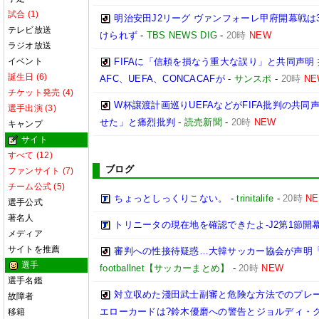
試合 (1)
明治安田J2リーグ ヴァンフォーレ甲府開幕戦は
テレビ放送
けられず
-
TBS NEWS DIG
-
20時
NEW
ラジオ放送
イベント
FIFAに「信頼を損なう重大な誤り」と共同声明
誕生日 (6)
AFC、UEFA、CONCACAFが
-
サンスポ
-
20時
NE
チケット発売 (4)
W杯譲渡計画巡りUEFAなどがFIFA批判の共
選手出演 (3)
せた」と痛烈批判
-
読売新聞
-
20時
NEW
キャンプ
サイト
すべて (12)
ブログ
ファンサイト (7)
チーム公式 (5)
ちょっとしっくりこない。
-
trinitalife
-
20時
N
選手公式
著名人
トリニータの現在地を確認できたよ-J2第1節開幕
メディア
サイトを推薦
審判への性接待疑惑…大韓サッカー協会が声明
選手
footballnet【サッカーまとめ】
-
20時
NEW
選手名鑑
対立収めた淺田武士副審と危険な方法でのプレ
故障者
エローカードは?鈴木優磨への警告とジョルディ・ク
移籍