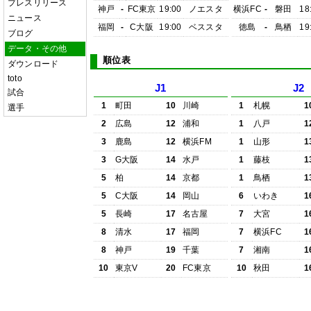
プレスリリース
神戸
-
FC東京
19:00
ノエスタ
横浜FC
-
磐田
18
ニュース
福岡
-
C大阪
19:00
ベススタ
徳島
-
鳥栖
19
ブログ
データ・その他
順位表
ダウンロード
toto
J1
J2
試合
1
町田
10
川崎
1
札幌
1
選手
2
広島
12
浦和
1
八戸
1
3
鹿島
12
横浜FM
1
山形
1
3
G大阪
14
水戸
1
藤枝
1
5
柏
14
京都
1
鳥栖
1
5
C大阪
14
岡山
6
いわき
1
5
長崎
17
名古屋
7
大宮
1
8
清水
17
福岡
7
横浜FC
1
8
神戸
19
千葉
7
湘南
1
10
東京V
20
FC東京
10
秋田
1