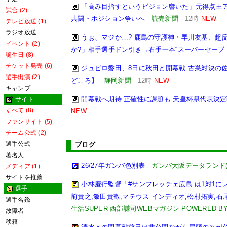
「高み目指すというビジョン響いた」元得点王ア
試合 (2)
共闘・ポジション争いへ
-
読売新聞
-
12時
NEW
テレビ放送 (1)
ラジオ放送
うぉ、マジか…? 鹿島の守護神・早川友基、超反
イベント (2)
か?」相手選手ドン引き→右手一本“スーパーセーブ”
誕生日 (8)
チケット発売 (6)
ジュビロ磐田、8日に秋田と開幕戦 古巣対決の
選手出演 (2)
どころ】
-
静岡新聞
-
12時
NEW
キャンプ
開幕戦へ期待 正確性に課題も 天皇杯県代表決定戦
サイト
すべて (8)
NEW
ファンサイト (5)
チーム公式 (2)
選手公式
ブログ
著名人
26/27年ガンバ色別表
-
ガンバ大阪データランド(GAM
メディア (1)
サイトを推薦
小林慶行監督「#サンフレッチェ広島 は1対1
選手
前貴之,飯田貴敬,マテウス インディオ,松村拓実,石尾陸
選手名鑑
生活SUPER 西部謙司WEBマガジン POWERED BY 
故障者
移籍