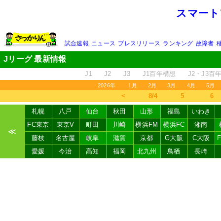
スマート
試合速報
ニュース
プレスリリース
ランキング
故障者
Jリーグ 最新情報
J1
J2
J3
J1百年構想
J2・J3百
2026年
1月
2月
3月
4月
5月
＜
8/4
5
6
札幌
八戸
仙台
秋田
山形
福島
いわき
FC東京
東京V
町田
川崎
横浜FM
横浜FC
湘南
≪
藤枝
名古屋
岐阜
滋賀
京都
G大阪
C大阪
愛媛
今治
高知
福岡
北九州
鳥栖
長崎