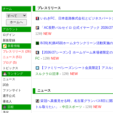
プレスリリース
チーム
いわきFC、日本道路株式会社とビジネスパート
「AC長野パルセイロ 公式イヤーブック 2026/
アカウント
12時
NEW
ログイン
新規登録
8/20(木)第45回ホームタウンクリーン活動実施
新着情報
プレスリリース (26)
【2026/27シーズン】ホームゲーム来場者限定の
ニュース (51)
FC
-
12時
NEW
ブログ (5)
【ファミリー/シーズンシート会員限定】アスル
トピックス
ランキング
スルクラロ沼津
-
12時
NEW
ニュース
試合
ファンサイト
ニュース
選手公式
栄冠へ真価見せる時、名古屋グランパス8日に開
著名人
トル取りたい」
-
中日スポーツ
-
12時
NEW
日程
予定