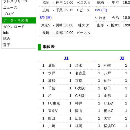
プレスリリース
福岡
-
神戸
19:00
ベススタ
鳥栖
-
甲府
19:
ニュース
広島
-
千葉
19:15
Eピース
8/9 (日)
ブログ
8/9 (日)
いわき
-
今治
18:
データ・その他
東京V
-
川崎
18:00
味スタ
山形
-
栃木C
19:
ダウンロード
toto
長崎
-
京都
19:00
ピースタ
試合
選手
順位表
J1
J2
1
鹿島
1
清水
1
札幌
1
1
水戸
1
名古屋
1
八戸
1
1
浦和
1
京都
1
仙台
1
1
千葉
1
G大阪
1
秋田
1
1
柏
1
C大阪
1
山形
1
1
FC東京
1
神戸
1
いわき
1
1
東京V
1
岡山
1
栃木C
1
1
町田
1
広島
1
大宮
1
1
川崎
1
福岡
1
横浜FC
1