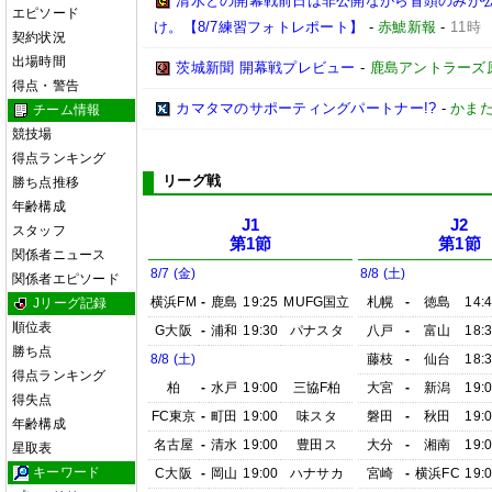
清水との開幕戦前日は非公開ながら冒頭のみが
エピソード
け。【8/7練習フォトレポート】
-
赤鯱新報
-
11時
契約状況
出場時間
茨城新聞 開幕戦プレビュー
-
鹿島アントラーズ
得点・警告
カマタマのサポーティングパートナー!?
-
かまた
チーム情報
競技場
得点ランキング
リーグ戦
勝ち点推移
年齢構成
J1
J2
スタッフ
第1節
第1節
関係者ニュース
8/7 (金)
8/8 (土)
関係者エピソード
横浜FM
-
鹿島
19:25
MUFG国立
札幌
-
徳島
14:
Jリーグ記録
順位表
G大阪
-
浦和
19:30
パナスタ
八戸
-
富山
18:
勝ち点
8/8 (土)
藤枝
-
仙台
18:
得点ランキング
柏
-
水戸
19:00
三協F柏
大宮
-
新潟
19:
得失点
FC東京
-
町田
19:00
味スタ
磐田
-
秋田
19:
年齢構成
名古屋
-
清水
19:00
豊田ス
大分
-
湘南
19:
星取表
キーワード
C大阪
-
岡山
19:00
ハナサカ
宮崎
-
横浜FC
19: