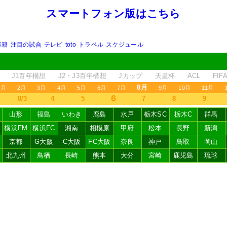
スマートフォン版はこちら
移籍
注目の試合
テレビ
toto
トラベル
スケジュール
J1百年構想
J2・J3百年構想
Jカップ
天皇杯
ACL
FI
8月
1月
2月
3月
4月
5月
6月
7月
9月
10月
11月
6
8/3
4
5
7
8
9
山形
福島
いわき
鹿島
水戸
栃木SC
栃木C
群馬
横浜FM
横浜FC
湘南
相模原
甲府
松本
長野
新潟
京都
G大阪
C大阪
FC大阪
奈良
神戸
鳥取
岡山
北九州
鳥栖
長崎
熊本
大分
宮崎
鹿児島
琉球