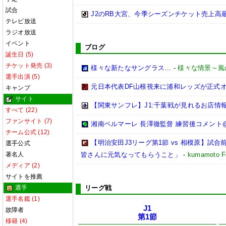
試合
J2のRB大宮、今季シーズンチケット売上高最
テレビ放送
ラジオ放送
イベント
ブログ
誕生日 (5)
チケット発売 (3)
様々な新たなサングラス…
-
様々な情景～風
選手出演 (5)
元日本代表DF山根視来に浦和レッズが正式
キャンプ
サイト
【関東サンフレ】J1:千葉戦が見れるお店情報(20
すべて (22)
ファンサイト (7)
湘南ベルマーレ 長澤徹監督 練習後コメント@馬入 
チーム公式 (12)
【明治安田J3リーグ第1節 vs 相模原】
選手公式
著名人
皆さんに元気なってもらうこと」
-
kumamoto Fo
メディア (2)
サイトを推薦
選手
リーグ戦
選手名鑑 (1)
J1
故障者
第1節
移籍 (4)