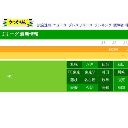
試合速報
ニュース
プレスリリース
ランキング
故障者
Jリーグ 最新情報
J1
J2
J3
2026年
＜
札幌
八戸
仙台
秋田
FC東京
東京V
町田
川崎
≪
藤枝
名古屋
岐阜
滋賀
愛媛
今治
高知
福岡