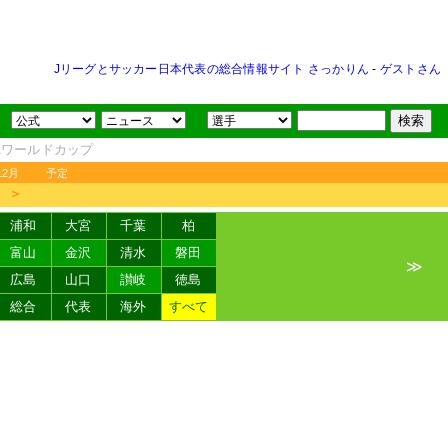
Jリーグとサッカー日本代表の総合情報サイト さっかりん
-
ゲストさん
FAワールドカップ
12月
予定
＞
浦和
大宮
千葉
柏
富山
金沢
清水
磐田
≫
広島
山口
讃岐
徳島
総合
代表
海外
すべて