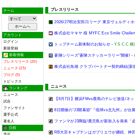
プレスリリース
チーム
2026/27明治安田J1リーグ 東京ヴェル
株式会社マキヤ 様 MYFC Eco Smile Ch
アカウント
ログイン
トップチーム新体制のお知らせ
-
Y.S.C.C.
新規登録
新着情報
蒼陣シリーズ“蒼陣ステッカーラリー”開催!
-
プレスリリース (20)
株式会社魚雄 クラブパートナー契約締結(新
ニュース (25)
ブログ (5)
トピックス
ニュース
ランキング
ニュース
【8月7日】横浜FMvs鹿島のテレビ放送/ネッ
試合
ファンサイト
8日開催の“J3開幕節”『琉球vs北九州』が
選手公式
ファンマがJ3降臨!鹿児島が新加入を発表「必
著名人
日程
RB大宮キャプテンはガブリエウが継続、神
予定