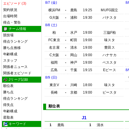
8/7 (金)
8/
エピソード (3)
契約状況
横浜FM
-
鹿島
19:25
MUFG国立
出場時間
G大阪
-
浦和
19:30
パナスタ
得点・警告
8/8 (土)
チーム情報
柏
-
水戸
19:00
三協F柏
競技場
FC東京
-
町田
19:00
味スタ
得点ランキング
名古屋
-
清水
19:00
豊田ス
勝ち点推移
年齢構成
C大阪
-
岡山
19:00
ハナサカ
スタッフ
福岡
-
神戸
19:00
ベススタ
関係者ニュース
広島
-
千葉
19:15
Eピース
8/
関係者エピソード
8/9 (日)
Jリーグ記録
東京V
-
川崎
18:00
味スタ
順位表
勝ち点
長崎
-
京都
19:00
ピースタ
得点ランキング
得失点
順位表
年齢構成
星取表
J1
キーワード
1
鹿島
1
清水