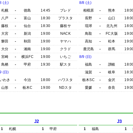
8 (土)
8/8 (土)
札幌
-
徳島
14:45
プレド
相模原
-
熊本
18:0
八戸
-
富山
18:30
プラスタ
長野
-
山口
18:0
藤枝
-
仙台
18:30
藤枝サ
琉球
-
北九州
18:0
大宮
-
新潟
19:00
NACK
鳥取
-
FC大阪
19:0
磐田
-
秋田
19:00
ヤマハ
高知
-
松本
19:0
大分
-
湘南
19:00
クラド
鹿児島
-
群馬
19:0
宮崎
-
横浜FC
19:00
いちご
8/9 (日)
鳥栖
-
甲府
19:30
駅スタ
福島
-
讃岐
18:0
9 (日)
滋賀
-
岐阜
18:3
いわき
-
今治
18:00
ハワスタ
栃木SC
-
金沢
19:0
山形
-
栃木C
19:00
NDスタ
愛媛
-
奈良
19:0
J2
J3
1
札幌
1
甲府
1
福島
1