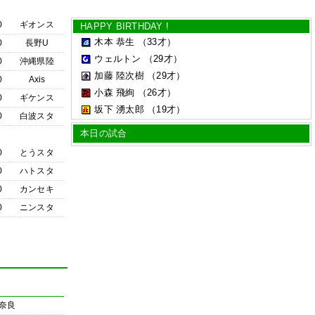
0
ギオンス
HAPPY BIRTHDAY !
木本 恭生
（33才）
0
長野U
ウェルトン
（29才）
0
沖縄県陸
加藤 陸次樹
（29才）
0
Axis
小森 飛絢
（26才）
0
ギケンス
坂下 湧太郎
（19才）
0
白波スタ
本日の試合
0
とうスタ
0
ハトスタ
0
カンセキ
0
ニンスタ
奈良