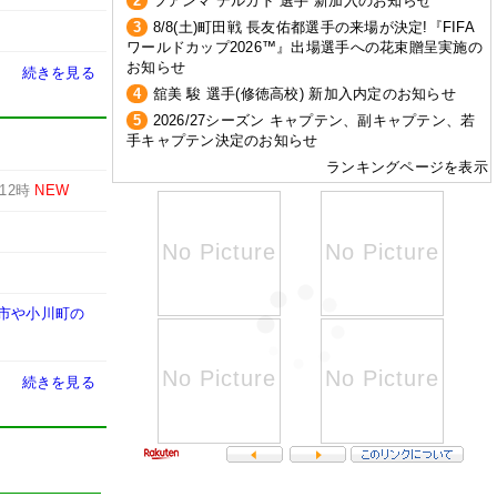
2
フアンマ デルガド 選手 新加入のお知らせ
3
8/8(土)町田戦 長友佑都選手の来場が決定!『FIFA
ワールドカップ2026™』出場選手への花束贈呈実施の
お知らせ
続きを見る
4
舘美 駿 選手(修徳高校) 新加入内定のお知らせ
5
2026/27シーズン キャプテン、副キャプテン、若
手キャプテン決定のお知らせ
ランキングページを表示
12時
NEW
城市や小川町の
続きを見る