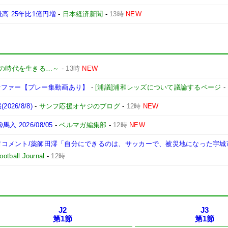
高 25年比1億円増
-
日本経済新聞
-
13時
NEW
の時代を生きる…～
-
13時
NEW
オファー【プレー集動画あり】
-
[浦議]浦和レッズについて議論するページ
-
26/8/8)
-
サンフ応援オヤジのブログ
-
12時
NEW
2026/08/05
-
ベルマガ編集部
-
12時
NEW
試合前コメント/薬師田澪「自分にできるのは、サッカーで、被災地になった宇
otball Journal
-
12時
J2
J3
第1節
第1節