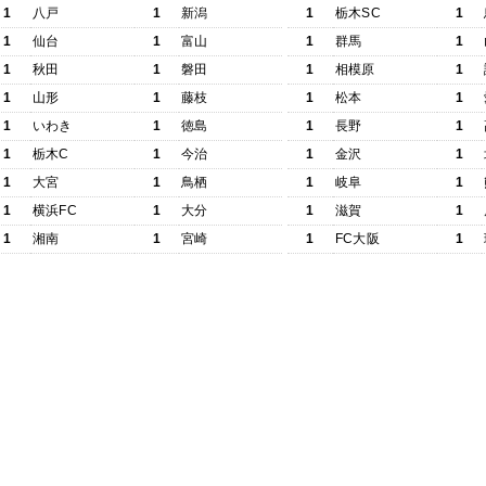
1
八戸
1
新潟
1
栃木SC
1
1
仙台
1
富山
1
群馬
1
1
秋田
1
磐田
1
相模原
1
1
山形
1
藤枝
1
松本
1
1
いわき
1
徳島
1
長野
1
1
栃木C
1
今治
1
金沢
1
1
大宮
1
鳥栖
1
岐阜
1
1
横浜FC
1
大分
1
滋賀
1
1
湘南
1
宮崎
1
FC大阪
1