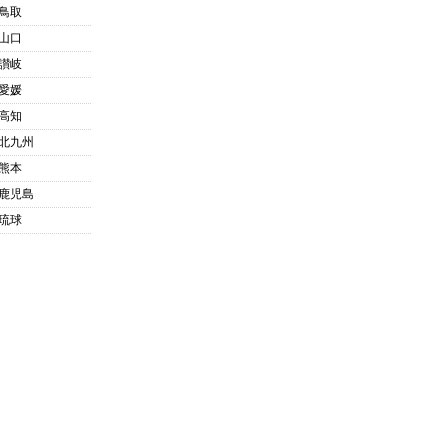
鳥取
山口
讃岐
愛媛
高知
北九州
熊本
鹿児島
琉球