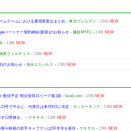
ディホームゲームにおける運用変更点まとめ
-
東京ヴェルディ
-
13時
NEW
allengeパートナー契約締結(新規)のお知らせ
-
藤枝MYFC
-
13時
NEW
横浜
-
13時
NEW
徳島ヴォルティス
-
13時
NEW
規)のお知らせ
-
清水エスパルス
-
13時
NEW
ト配信予定 明治安田J1リーグ第1節
-
Goal.com
-
13時
NEW
台風13号で中止に…代替日は来月9日に決定
-
サッカーキング
-
13時
NEW
ずJ2昇格を」
-
ゲキサカ
-
13時
NEW
田泰斗移籍の若手キャプテンはDF木寺を新任
-
ゲキサカ
-
13時
NEW