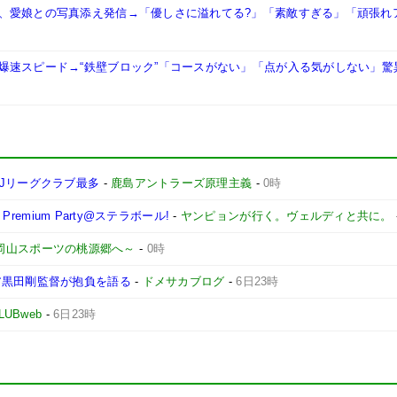
、愛娘との写真添え発信→「優しさに溢れてる?」「素敵すぎる」「頑張れ
爆速スピード→“鉄壁ブロック”「コースがない」「点が入る気がしない」驚
Jリーグクラブ最多
-
鹿島アントラーズ原理主義
-
0時
remium Party@ステラボール!
-
ヤンピョンが行く。ヴェルディと共に。
 ～岡山スポーツの桃源郷へ～
-
0時
ア黒田剛監督が抱負を語る
-
ドメサカブログ
-
6日23時
LUBweb
-
6日23時