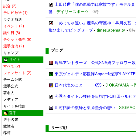
上田綺世「僕の原動力は家族です」モデル妻
試合 (2)
響
-
デイリースポーツ
-
0時
テレビ放送 (1)
ラジオ放送
「めっちゃ速い」鹿島の守護神・早川友基、
イベント (2)
飛び出しでビッグセーブ
-
times.abema.tv
-
0時
誕生日 (8)
チケット発売 (6)
選手出演 (2)
ブログ
キャンプ
サイト
鹿島アントラーズ、公式SNS総フォロワー数
すべて (2)
ファンサイト (2)
東京ヴェルディ応援隊Appare!出演PLAYYTE P
チーム公式
日本代表のこと・・・655
-
J OKAYAMA
選手公式
著名人
今季もタイトル獲得を目指すFC町田ゼルビ
メディア
サイトを推薦
川村拓夢の復帰と栗原圭介の想い
-
SIGMAC
選手
選手名鑑
故障者
リーグ戦
移籍