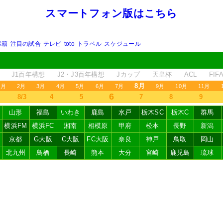
スマートフォン版はこちら
移籍
注目の試合
テレビ
toto
トラベル
スケジュール
J1百年構想
J2・J3百年構想
Jカップ
天皇杯
ACL
FI
8月
1月
2月
3月
4月
5月
6月
7月
9月
10月
11月
6
8/3
4
5
7
8
9
山形
福島
いわき
鹿島
水戸
栃木SC
栃木C
群馬
横浜FM
横浜FC
湘南
相模原
甲府
松本
長野
新潟
京都
G大阪
C大阪
FC大阪
奈良
神戸
鳥取
岡山
北九州
鳥栖
長崎
熊本
大分
宮崎
鹿児島
琉球