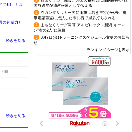
2
韓国サッカー協会、外国人審判員に性的接待か 韓
アヤセ!」と反
国放送局が独占報道として伝える
3
ウガンダサッカー界に衝撃…若き主将が死去、携
帯電話強盗に抵抗した末に石で滅多打ちされる
異の判断力と
4
まもなくリーグ開幕 アルビレックス新潟 キーマ
ン“右の2人”に注目
5
8月7日(金)トレーニングスケジュール変更のお知ら
続きを見る
せ
ランキングページを表示
-
0時
続きを見る