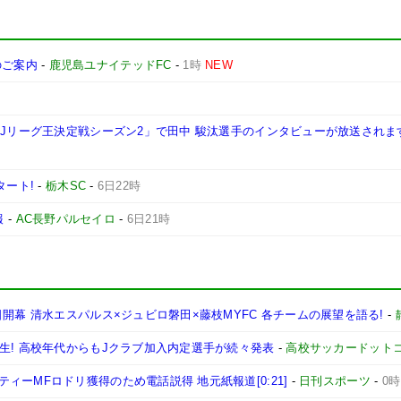
施のご案内
-
鹿児島ユナイテッドFC
-
1時
NEW
西Jリーグ王決定戦シーズン2」で田中 駿汰選手のインタビューが放送されま
タート!
-
栃木SC
-
6日22時
報
-
AC長野パルセイロ
-
6日21時
開幕 清水エスパルス×ジュビロ磐田×藤枝MYFC 各チームの展望を語る!
-
生! 高校年代からもJクラブ加入内定選手が続々発表
-
高校サッカードット
ーMFロドリ獲得のため電話説得 地元紙報道[0:21]
-
日刊スポーツ
-
0時