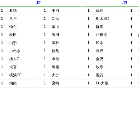
J2
J3
1
札幌
1
甲府
1
福島
1
1
八戸
1
新潟
1
栃木SC
1
1
仙台
1
富山
1
群馬
1
1
秋田
1
磐田
1
相模原
1
1
山形
1
藤枝
1
松本
1
1
いわき
1
徳島
1
長野
1
1
栃木C
1
今治
1
金沢
1
1
大宮
1
鳥栖
1
岐阜
1
1
横浜FC
1
大分
1
滋賀
1
1
湘南
1
宮崎
1
FC大阪
1