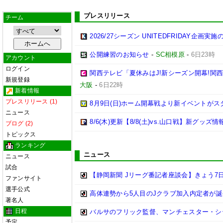
プレスリリース
チーム
2026/27シーズン UNITEDFRIDAY企画実
公開練習のお知らせ
-
SC相模原
-
6日23時
アカウント
ログイン
関西テレビ「夏休みはJ!新シーズン開幕!関
新規登録
大阪
-
6日22時
新着情報
プレスリリース (1)
8月9日(日)ホーム開幕戦より新イベントがス
ニュース
8/6(木)更新【8/8(土)vs.山口戦】新グッズ情
ブログ (2)
トピックス
ランキング
ニュース
ニュース
試合
【静岡新聞 Jリーグ番記者座談会】きょう7日
ファンサイト
選手公式
高体連勢から5人目のJクラブ加入内定者が誕
著名人
日程
バルサのフリック監督、マンチェスター・シティ
予定