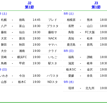
J2
J3
第1節
第1節
8 (土)
8/8 (土)
札幌
-
徳島
14:45
プレド
相模原
-
熊本
18:0
八戸
-
富山
18:30
プラスタ
長野
-
山口
18:0
藤枝
-
仙台
18:30
藤枝サ
鳥取
-
FC大阪
19:0
大宮
-
新潟
19:00
NACK
高知
-
松本
19:0
磐田
-
秋田
19:00
ヤマハ
鹿児島
-
群馬
19:0
大分
-
湘南
19:00
クラド
8/9 (日)
宮崎
-
横浜FC
19:00
いちご
福島
-
讃岐
18:0
鳥栖
-
甲府
19:30
駅スタ
滋賀
-
岐阜
18:3
9 (日)
栃木SC
-
金沢
19:0
いわき
-
今治
18:00
ハワスタ
愛媛
-
奈良
19:0
山形
-
栃木C
19:00
NDスタ
9/9 (水)
琉球
-
北九州
19:0