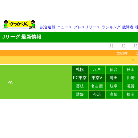
試合速報
ニュース
プレスリリース
ランキング
故障者
Jリーグ 最新情報
J1
J2
J3
2026年
＜
札幌
八戸
仙台
秋田
FC東京
東京V
町田
川崎
≪
藤枝
名古屋
岐阜
滋賀
愛媛
今治
高知
福岡