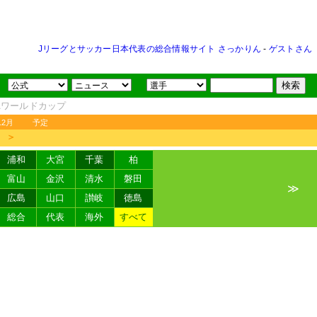
Jリーグとサッカー日本代表の総合情報サイト さっかりん
-
ゲストさん
FAワールドカップ
12月
予定
＞
浦和
大宮
千葉
柏
富山
金沢
清水
磐田
≫
広島
山口
讃岐
徳島
総合
代表
海外
すべて