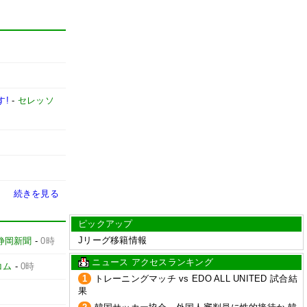
す!
-
セレッソ
続きを見る
ピックアップ
Jリーグ移籍情報
静岡新聞
-
0時
ニュース アクセスランキング
コム
-
0時
1
トレーニングマッチ vs EDO ALL UNITED 試合結
果