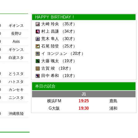
HAPPY BIRTHDAY !
大崎 玲央
（35才）
0
ギオンス
村上 昌謙
（34才）
0
長野U
荒木 隼人
（30才）
0
Axis
石尾 陸登
（25才）
0
ギケンス
イ ヨンジュン
（20才）
0
白波スタ
大藤 颯太
（19才）
古賀 竣
（19才）
0
とうスタ
田中 希和
（19才）
0
ハトスタ
本日の試合
0
カンセキ
J1
0
ニンスタ
横浜FM
19:25
鹿島
G大阪
19:30
浦和
0
沖縄県陸