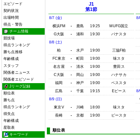
エピソード
J1
第1節
契約状況
出場時間
8/7 (金)
8/
得点・警告
横浜FM
-
鹿島
19:25
MUFG国立
チーム情報
G大阪
-
浦和
19:30
パナスタ
競技場
8/8 (土)
得点ランキング
柏
-
水戸
19:00
三協F柏
勝ち点推移
FC東京
-
町田
19:00
味スタ
年齢構成
スタッフ
名古屋
-
清水
19:00
豊田ス
関係者ニュース
C大阪
-
岡山
19:00
ハナサカ
関係者エピソード
福岡
-
神戸
19:00
ベススタ
Jリーグ記録
広島
-
千葉
19:15
Eピース
8/
順位表
8/9 (日)
勝ち点
得点ランキング
東京V
-
川崎
18:00
味スタ
得失点
長崎
-
京都
19:00
ピースタ
年齢構成
星取表
順位表
キーワード