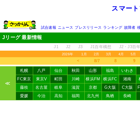
スマート
試合速報
ニュース
プレスリリース
ランキング
故障者
Jリーグ 最新情報
J1
J2
J3
J1百年構想
J2・J3百
2026年
1月
2月
3月
4月
5月
＜
8/7
8
9
札幌
八戸
仙台
秋田
山形
福島
いわき
FC東京
東京V
町田
川崎
横浜FM
横浜FC
湘南
≪
藤枝
名古屋
岐阜
滋賀
京都
G大阪
C大阪
愛媛
今治
高知
福岡
北九州
鳥栖
長崎