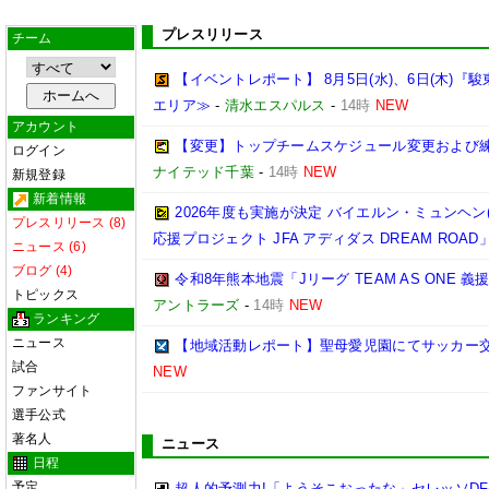
プレスリリース
チーム
【イベントレポート】 8月5日(水)、6日(木)
エリア≫
-
清水エスパルス
-
14時
NEW
アカウント
【変更】トップチームスケジュール変更および練習
ログイン
ナイテッド千葉
-
14時
NEW
新規登録
新着情報
2026年度も実施が決定 バイエルン・ミュンヘン
プレスリリース (8)
応援プロジェクト JFA アディダス DREAM ROAD
ニュース (6)
ブログ (4)
令和8年熊本地震「Jリーグ TEAM AS ONE
トピックス
アントラーズ
-
14時
NEW
ランキング
ニュース
【地域活動レポート】聖母愛児園にてサッカー
試合
NEW
ファンサイト
選手公式
著名人
ニュース
日程
予定
超人的予測力!「ようそこおったな」セレッソDF