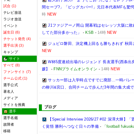
試合 (1)
間セーブ?」「ビッグカバー!」元日本代表MFも驚
テレビ放送
時
NEW
ラジオ放送
J1ファジアーノ岡山 開幕戦はセレッソ大阪に
イベント
誕生日 (6)
してた部分多かった」
-
KSB
-
14時
NEW
チケット発売 (4)
ジュビロ磐田、決定機上回るも勝ちきれず 秋田と1
選手出演 (3)
NEW
キャンプ
サイト
W杯5度連続出場のレジェンド 長友選手(西条出
すべて (8)
媛】
-
FNNプライムオンライン
-
14時
NEW
ファンサイト (7)
チーム公式 (1)
サッカー部は入学時点ですでに廃部…一時バレ
選手公式
の柳川&宮口、合同チームで歩んだ3年間の集大成
著名人
メディア
サイトを推薦
ブログ
選手
選手名鑑
【Special Interview 2026/27 #0
故障者
く覚悟 勝利へつなぐ日々の準備
-
「football fuk
移籍