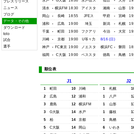
水戸
-
G大阪
18:00
水戸信ス
仙台
-
大分
19
プレスリリース
ニュース
清水
-
横浜FM
18:30
アイスタ
湘南
-
山形
19
ブログ
岡山
-
長崎
18:55
JFEス
甲府
-
宮崎
19
データ・その他
浦和
-
広島
19:00
埼玉
新潟
-
札幌
19
ダウンロード
千葉
-
町田
19:00
フクアリ
今治
-
大宮
19
toto
川崎
-
京都
19:00
U等々力
8/16 (日)
試合
選手
神戸
-
FC東京
19:00
ノエスタ
横浜FC
-
磐田
18
福岡
-
C大阪
19:00
ベススタ
徳島
-
鳥栖
19
順位表
J1
J2
1
町田
10
川崎
1
札幌
1
2
広島
12
浦和
1
八戸
1
3
鹿島
12
横浜FM
1
山形
1
3
G大阪
14
水戸
1
藤枝
1
5
柏
14
京都
1
鳥栖
1
5
C大阪
14
岡山
6
いわき
1