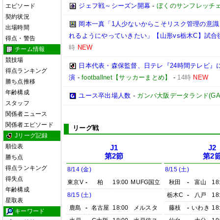
ジェフ戦～シーズン開幕
-
ぼくのサンフレッチ
エピソード
契約状況
岡本一真「1人少ないからこそリスク管理の意識
出場時間
れるようにやっていきたい」【山形vs栃木C】試合
得点・警告
時
NEW
チーム情報
競技場
日本代表・森保監督、日テレ『24時間テレビ』
得点ランキング
演
-
footballnet【サッカーまとめ】
-
14時
NEW
勝ち点推移
年齢構成
ユース卒出場人数
-
ガンバ大阪データランド(GAMBA 
スタッフ
関係者ニュース
関係者エピソード
リーグ戦
Jリーグ記録
順位表
J1
J2
第2節
第2
勝ち点
得点ランキング
8/14 (金)
8/15 (土)
得失点
東京V
-
柏
19:00
MUFG国立
秋田
-
富山
18
年齢構成
8/15 (土)
栃木C
-
八戸
18
星取表
鹿島
-
名古屋
18:00
メルスタ
藤枝
-
いわき
18
キーワード