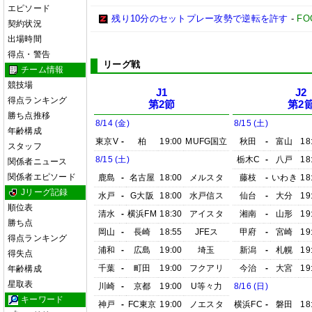
エピソード
残り10分のセットプレー攻勢で逆転を許す
-
FO
契約状況
出場時間
得点・警告
リーグ戦
チーム情報
競技場
J1
J2
得点ランキング
第2節
第2
勝ち点推移
8/14 (金)
8/15 (土)
年齢構成
東京V
-
柏
19:00
MUFG国立
秋田
-
富山
18
スタッフ
8/15 (土)
栃木C
-
八戸
18
関係者ニュース
関係者エピソード
鹿島
-
名古屋
18:00
メルスタ
藤枝
-
いわき
18
Jリーグ記録
水戸
-
G大阪
18:00
水戸信ス
仙台
-
大分
19
順位表
清水
-
横浜FM
18:30
アイスタ
湘南
-
山形
19
勝ち点
岡山
-
長崎
18:55
JFEス
甲府
-
宮崎
19
得点ランキング
浦和
-
広島
19:00
埼玉
新潟
-
札幌
19
得失点
千葉
-
町田
19:00
フクアリ
今治
-
大宮
19
年齢構成
星取表
川崎
-
京都
19:00
U等々力
8/16 (日)
キーワード
神戸
-
FC東京
19:00
ノエスタ
横浜FC
-
磐田
18