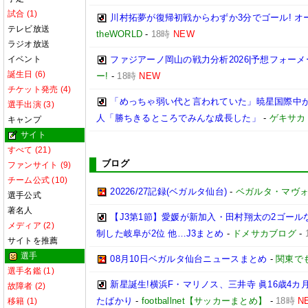
試合 (1)
川村拓夢が復帰初戦からわずか3分でゴール! 
テレビ放送
theWORLD
-
18時
NEW
ラジオ放送
イベント
ファジアーノ岡山の戦力分析2026|予想フォー
誕生日 (6)
ー!
-
18時
NEW
チケット発売 (4)
「めっちゃ弱い代と言われていた」暁星国際中が
選手出演 (3)
人「勝ちきるところでみんな成長した」
-
ゲキサカ
キャンプ
サイト
すべて (21)
ブログ
ファンサイト (9)
チーム公式 (10)
20226/27記録(ベガルタ仙台)
-
ベガルタ・マヴ
選手公式
著名人
【J3第1節】愛媛が新加入・田村翔太の2ゴール
メディア (2)
制した岐阜が2位 他…J3まとめ
-
ドメサカブログ
-
サイトを推薦
選手
08月10日ベガルタ仙台ニュースまとめ
-
関東で
選手名鑑 (1)
新星誕生!横浜F・マリノス、三井寺 眞16歳4カ月
故障者 (2)
たばかり
-
footballnet【サッカーまとめ】
-
18時
N
移籍 (1)