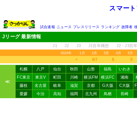
スマート
試合速報
ニュース
プレスリリース
ランキング
故障者
Jリーグ 最新情報
J1
J2
J3
J1百年構想
J2・J3百
2026年
1月
2月
3月
4月
5月
＜
8/7
8
9
札幌
八戸
仙台
秋田
山形
福島
いわき
FC東京
東京V
町田
川崎
横浜FM
横浜FC
湘南
≪
藤枝
名古屋
岐阜
滋賀
京都
G大阪
C大阪
愛媛
今治
高知
福岡
北九州
鳥栖
長崎