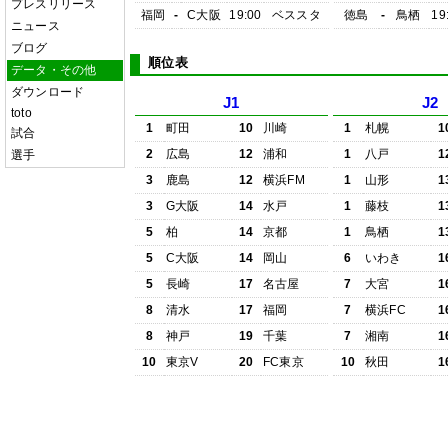
プレスリリース
福岡
-
C大阪
19:00
ベススタ
徳島
-
鳥栖
19
ニュース
ブログ
順位表
データ・その他
ダウンロード
J1
J2
toto
1
町田
10
川崎
1
札幌
1
試合
2
広島
12
浦和
1
八戸
1
選手
3
鹿島
12
横浜FM
1
山形
1
3
G大阪
14
水戸
1
藤枝
1
5
柏
14
京都
1
鳥栖
1
5
C大阪
14
岡山
6
いわき
1
5
長崎
17
名古屋
7
大宮
1
8
清水
17
福岡
7
横浜FC
1
8
神戸
19
千葉
7
湘南
1
10
東京V
20
FC東京
10
秋田
1