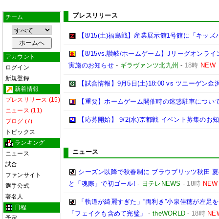
プレスリリース
チーム
【8/15(土)福島戦】産業展示館1号館に「キッズ
【8/15vs.讃岐/ホームゲーム】Jリーグオン
アカウント
実施のお知らせ
-
ギラヴァンツ北九州
-
18時
NEW
ログイン
新規登録
【試合情報】9月5日(土)18:00 vs ツエーゲン金
新着情報
プレスリリース (15)
【重要】ホームゲーム開催時の迷惑駐車につい
ニュース (11)
【応募開始】 9/2(水)京都戦 イベント募集のお
ブログ (7)
トピックス
ランキング
ニュース
ニュース
試合
シーズン以降で秋春制に ブラウブリッツ秋田 
ファンサイト
と「魂際」で初ゴール!
-
日テレNEWS
-
18時
NEW
選手公式
著名人
「軌道が綺麗すぎた」“両利き”小泉佳穂が左足を
日程
「フェイクも含めて完璧」
-
theWORLD
-
18時
NE
予定