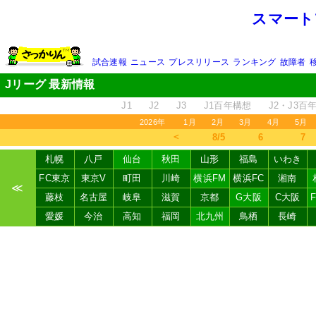
スマート
試合速報
ニュース
プレスリリース
ランキング
故障者
Jリーグ 最新情報
J1
J2
J3
J1百年構想
J2・J3百
2026年
1月
2月
3月
4月
5月
＜
8/5
6
7
札幌
八戸
仙台
秋田
山形
福島
いわき
FC東京
東京V
町田
川崎
横浜FM
横浜FC
湘南
≪
藤枝
名古屋
岐阜
滋賀
京都
G大阪
C大阪
愛媛
今治
高知
福岡
北九州
鳥栖
長崎