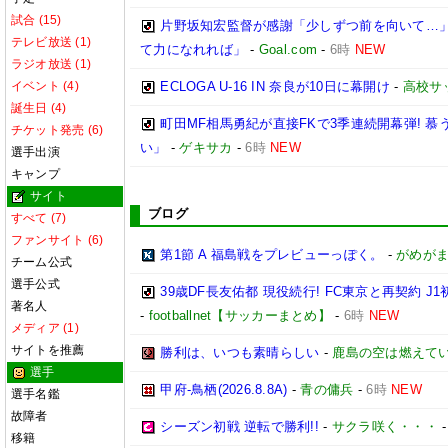
試合 (15)
片野坂知宏監督が感謝「少しずつ前を向いて…」
テレビ放送 (1)
て力になれれば」
-
Goal.com
-
6時
NEW
ラジオ放送 (1)
イベント (4)
ECLOGA U-16 IN 奈良が10日に幕開け
-
高校サ
誕生日 (4)
町田MF相馬勇紀が直接FKで3季連続開幕弾! 
チケット発売 (6)
い」
-
ゲキサカ
-
6時
NEW
選手出演
キャンプ
サイト
ブログ
すべて (7)
ファンサイト (6)
第1節 A 福島戦をプレビューっぽく。
-
がめが
チーム公式
選手公式
39歳DF長友佑都 現役続行! FC東京と再契約
著名人
-
footballnet【サッカーまとめ】
-
6時
NEW
メディア (1)
サイトを推薦
勝利は、いつも素晴らしい
-
鹿島の空は燃えてい
選手
甲府-鳥栖(2026.8.8A)
-
青の傭兵
-
6時
NEW
選手名鑑
故障者
シーズン初戦 逆転で勝利!!
-
サクラ咲く・・・
移籍