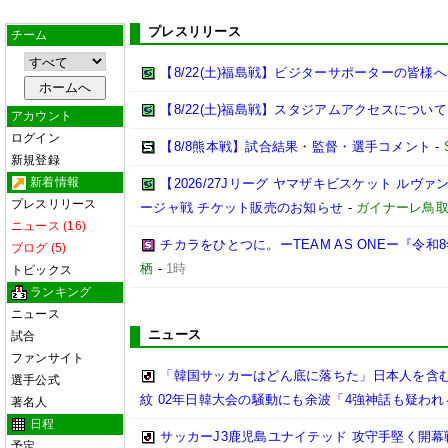
プレスリリース
チーム
【8/22(土)福島戦】ビジターサポーターの皆様へ
【8/22(土)福島戦】スタジアムアクセスについて
アカウント
ログイン
【8/8熊本戦】試合結果・監督・選手コメント
-
新規登録
新着情報
【2026/27Jリーグ ヤマザキビスケット ルヴァン
プレスリリース
ージャ戦 チケット販売のお知らせ
-
ガイナーレ鳥
ニュース (16)
チカラをひとつに。ーTEAM AS ONEー『令
ブログ (5)
栖
-
1時
トピックス
ランキング
ニュース
ニュース
試合
ファンサイト
「韓国サッカーはどん底に落ちた」日本人を含む
選手公式
紋 02年日韓大会の騒動にも余波「4強神話も疑われ
著名人
日程
サッカーJ3鹿児島ユナイテッド 攻守手堅く開幕
予定