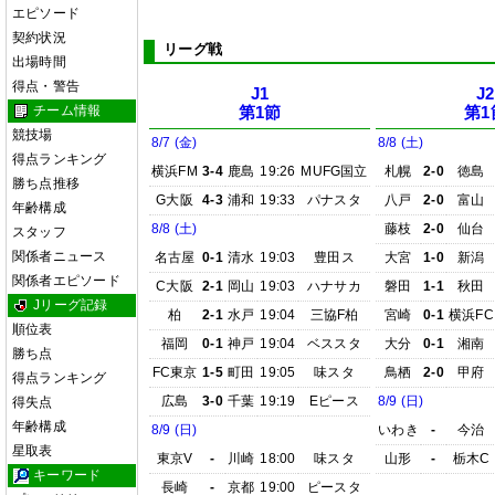
エピソード
契約状況
リーグ戦
出場時間
得点・警告
J1
J2
チーム情報
第1節
第1
競技場
8/7 (金)
8/8 (土)
得点ランキング
横浜FM
3-4
鹿島
19:26
MUFG国立
札幌
2-0
徳島
勝ち点推移
G大阪
4-3
浦和
19:33
パナスタ
八戸
2-0
富山
年齢構成
8/8 (土)
藤枝
2-0
仙台
スタッフ
関係者ニュース
名古屋
0-1
清水
19:03
豊田ス
大宮
1-0
新潟
関係者エピソード
C大阪
2-1
岡山
19:03
ハナサカ
磐田
1-1
秋田
Jリーグ記録
柏
2-1
水戸
19:04
三協F柏
宮崎
0-1
横浜FC
順位表
福岡
0-1
神戸
19:04
ベススタ
大分
0-1
湘南
勝ち点
FC東京
1-5
町田
19:05
味スタ
鳥栖
2-0
甲府
得点ランキング
広島
3-0
千葉
19:19
Eピース
8/9 (日)
得失点
年齢構成
8/9 (日)
いわき
-
今治
星取表
東京V
-
川崎
18:00
味スタ
山形
-
栃木C
キーワード
長崎
-
京都
19:00
ピースタ