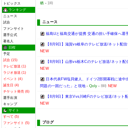
栖
-
1時
トピックス
ランキング
ニュース
ニュース
試合
ファンサイト
福島Uと福島交通が提携 交通の担い手確保へ選
選手公式
著名人
【8月9日】滋賀vs岐阜のテレビ放送/ネット配信
日程
NEW
予定
試合 (15)
【8月9日】山形vs栃木Cのテレビ放送/ネット配
テレビ放送 (1)
NEW
ラジオ放送 (1)
イベント (4)
日本代表FW塩貝健人、ドイツ2部開幕戦に途中
誕生日 (4)
問題の一因だった」と現地
-
Qoly
-
8時
NEW
チケット発売 (6)
【8月9日】東京Vvs川崎Fのテレビ放送/ネット
選手出演
NEW
キャンプ
サイト
すべて (5)
ブログ
ファンサイト (5)