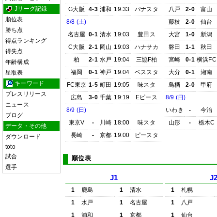
Jリーグ記録
G大阪
4-3
浦和
19:33
パナスタ
八戸
2-0
富山
順位表
8/8 (土)
藤枝
2-0
仙台
勝ち点
名古屋
0-1
清水
19:03
豊田ス
大宮
1-0
新潟
得点ランキング
C大阪
2-1
岡山
19:03
ハナサカ
磐田
1-1
秋田
得失点
柏
2-1
水戸
19:04
三協F柏
宮崎
0-1
横浜FC
年齢構成
福岡
0-1
神戸
19:04
ベススタ
大分
0-1
湘南
星取表
キーワード
FC東京
1-5
町田
19:05
味スタ
鳥栖
2-0
甲府
プレスリリース
広島
3-0
千葉
19:19
Eピース
8/9 (日)
ニュース
8/9 (日)
いわき
-
今治
ブログ
東京V
-
川崎
18:00
味スタ
山形
-
栃木C
データ・その他
長崎
-
京都
19:00
ピースタ
ダウンロード
toto
試合
順位表
選手
J1
J
1
鹿島
1
清水
1
札幌
1
水戸
1
名古屋
1
八戸
1
浦和
1
京都
1
仙台