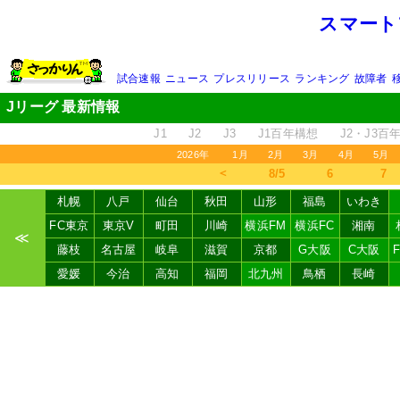
スマート
試合速報
ニュース
プレスリリース
ランキング
故障者
Jリーグ 最新情報
J1
J2
J3
J1百年構想
J2・J3百
2026年
1月
2月
3月
4月
5月
＜
8/5
6
7
札幌
八戸
仙台
秋田
山形
福島
いわき
FC東京
東京V
町田
川崎
横浜FM
横浜FC
湘南
≪
藤枝
名古屋
岐阜
滋賀
京都
G大阪
C大阪
愛媛
今治
高知
福岡
北九州
鳥栖
長崎