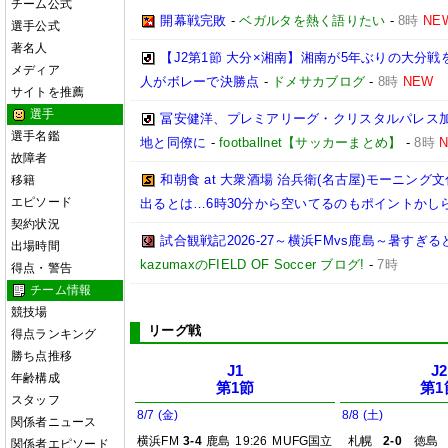
チーム公式
開幕戦完敗
-
ベガルタを熱く語りたい
-
8時
NE
選手公式
著名人
【J2第1節 大分×湘南】湘南が5年ぶりの大分
メディア
人がボレーで決勝点
-
ドメサカブログ
-
8時
NEW
サイトを推薦
選手
冨安健洋、プレミアリーグ・クリスタルパレス加入
選手名鑑
地と同僚に
-
footballnet【サッカーまとめ】
-
8時
故障者
和朝食 at 大衆酒場 治兵衛(名古屋)モーニ
移籍
エピソード
出るとは…6時30分から空いてるのもポイントかし
契約状況
試合観戦記2026-27～横浜FMvs鹿島～暑す
出場時間
kazumaxのFIELD OF Soccer ブログ!
-
7時
得点・警告
チーム情報
競技場
リーグ戦
得点ランキング
勝ち点推移
J1
J2
年齢構成
第1節
第1
スタッフ
8/7 (金)
8/8 (土)
関係者ニュース
横浜FM
3-4
鹿島
19:26
MUFG国立
札幌
2-0
徳島
関係者エピソード