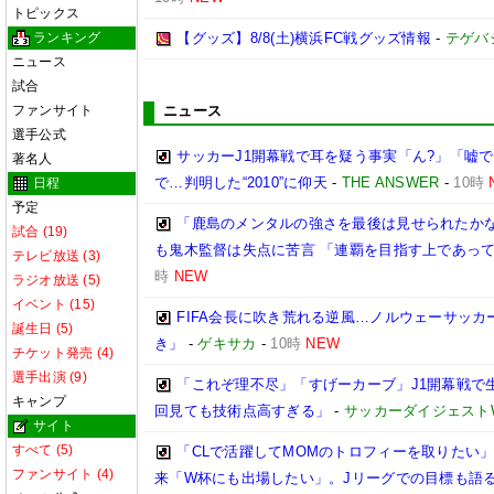
トピックス
ランキング
【グッズ】8/8(土)横浜FC戦グッズ情報
-
テゲバ
ニュース
試合
ファンサイト
ニュース
選手公式
サッカーJ1開幕戦で耳を疑う事実「ん?」「嘘で
著名人
で…判明した“2010”に仰天
-
THE ANSWER
-
10時
日程
予定
「鹿島のメンタルの強さを最後は見せられたかな
試合 (19)
も鬼木監督は失点に苦言 「連覇を目指す上であっ
テレビ放送 (3)
時
NEW
ラジオ放送 (5)
イベント (15)
FIFA会長に吹き荒れる逆風…ノルウェーサッ
誕生日 (5)
き」
-
ゲキサカ
-
10時
NEW
チケット発売 (4)
選手出演 (9)
「これぞ理不尽」「すげーカーブ」J1開幕戦で生
キャンプ
回見ても技術点高すぎる」
-
サッカーダイジェスト
サイト
すべて (5)
「CLで活躍してMOMのトロフィーを取りたい
ファンサイト (4)
来「W杯にも出場したい」。Jリーグでの目標も語る