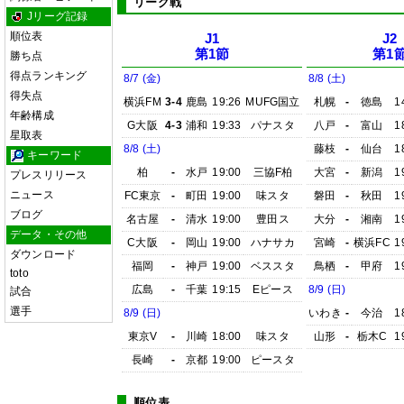
リーグ戦
Jリーグ記録
順位表
J1
J2
第1節
第1
勝ち点
得点ランキング
8/7 (金)
8/8 (土)
得失点
横浜FM
3-4
鹿島
19:26
MUFG国立
札幌
-
徳島
1
年齢構成
G大阪
4-3
浦和
19:33
パナスタ
八戸
-
富山
1
星取表
8/8 (土)
藤枝
-
仙台
1
キーワード
柏
-
水戸
19:00
三協F柏
大宮
-
新潟
1
プレスリリース
ニュース
FC東京
-
町田
19:00
味スタ
磐田
-
秋田
1
ブログ
名古屋
-
清水
19:00
豊田ス
大分
-
湘南
1
データ・その他
C大阪
-
岡山
19:00
ハナサカ
宮崎
-
横浜FC
1
ダウンロード
福岡
-
神戸
19:00
ベススタ
鳥栖
-
甲府
1
toto
広島
-
千葉
19:15
Eピース
8/9 (日)
試合
選手
8/9 (日)
いわき
-
今治
1
東京V
-
川崎
18:00
味スタ
山形
-
栃木C
1
長崎
-
京都
19:00
ピースタ
順位表