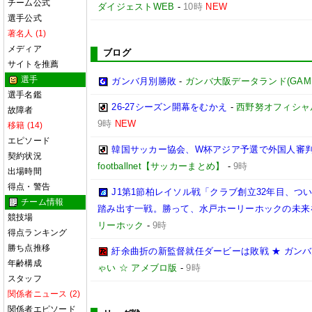
チーム公式
ダイジェストWEB
-
10時
NEW
選手公式
著名人 (1)
メディア
ブログ
サイトを推薦
選手
ガンバ月別勝敗
-
ガンバ大阪データランド(GAMBA O
選手名鑑
26-27シーズン開幕をむかえ
-
西野努オフィシャルブ
故障者
9時
NEW
移籍 (14)
エピソード
韓国サッカー協会、W杯アジア予選で外国人審
契約状況
footballnet【サッカーまとめ】
-
9時
出場時間
得点・警告
J1第1節柏レイソル戦「クラブ創立32年目、つ
チーム情報
踏み出す一戦。勝って、水戸ホーリーホックの未来
競技場
リーホック
-
9時
得点ランキング
勝ち点推移
紆余曲折の新監督就任ダービーは敗戦 ★ ガンバ大
年齢構成
ゃい ☆ アメブロ版
-
9時
スタッフ
関係者ニュース (2)
関係者エピソード