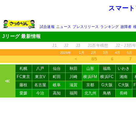
スマート
試合速報
ニュース
プレスリリース
ランキング
故障者
Jリーグ 最新情報
J1
J2
J3
J1百年構想
J2・J3百
2026年
1月
2月
3月
4月
5月
＜
8/5
6
7
札幌
八戸
仙台
秋田
山形
福島
いわき
FC東京
東京V
町田
川崎
横浜FM
横浜FC
湘南
≪
藤枝
名古屋
岐阜
滋賀
京都
G大阪
C大阪
愛媛
今治
高知
福岡
北九州
鳥栖
長崎